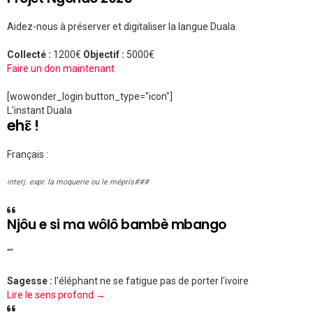
Aidez-nous à préserver et digitaliser la langue Duala.
Collecté :
1200€
Objectif :
5000€
Faire un don maintenant
[wowonder_login button_type="icon"]
L'instant Duala
ehɛ̃ !
Français :
interj. expr. la moquerie ou le mépris###
Njôu e si ma wôlô bambè mbango
""
Sagesse :
l'éléphant ne se fatigue pas de porter l'ivoire
Lire le sens profond →