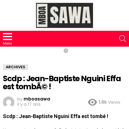
S
Menu
ARCHIVES
Scdp : Jean-Baptiste Nguini Effa
est tombÃ© !
by
mboasawa
1.6k
Views
il y a 17 ans
Scdp : Jean-Baptiste Nguini Effa est tombé !