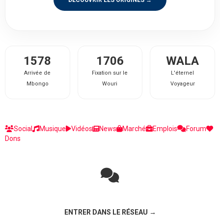
DÉCOUVRIR LES ORIGINES →
1578
1706
WALA
Arrivée de
Fixation sur le
L'éternel
Mbongo
Wouri
Voyageur
Social
Musique
Vidéos
News
Marché
Emplois
Forum
Dons
Rejoignez la discussion sur le réseau social !
ENTRER DANS LE RÉSEAU →