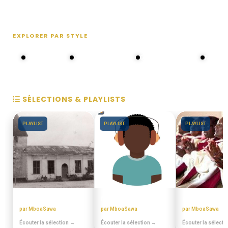
EXPLORER PAR STYLE
80s - 90s
Choral groups
Daddy's disco
MAKOS
SÉLECTIONS & PLAYLISTS
PLAYLIST
PLAYLIST
PLAYLIST
EN DUALA
MIANGO - PODCASTS
CHORALES EL
par MboaSawa
par MboaSawa
par MboaSawa
Écouter la sélection →
Écouter la sélection →
Écouter la sélecti