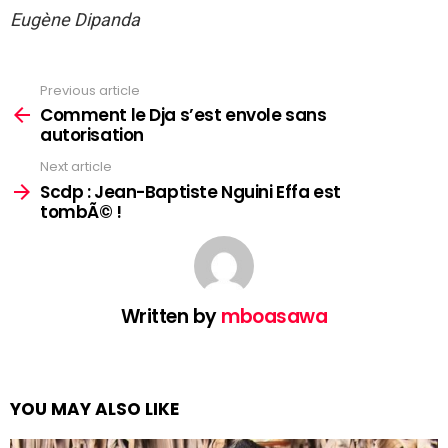
Eugène Dipanda
Previous article
See
more
Comment le Dja s’est envole sans
autorisation
Next article
Scdp : Jean-Baptiste Nguini Effa est
tombÃ© !
Written by
mboasawa
YOU MAY ALSO LIKE