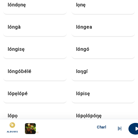
lóndọnę
lọnę
lóngà
lóngea
lóngisę
lóngó
lóngóɓélé
loŋgí
lópẹlópé
lópisę
lópọ
lópọlópóŋę
Charles Lembè - ewandje
ALBUMS
loya
lóyę