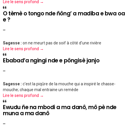
Lire le sens profond →
O tèmè o tongo nde ñông’ a madiba e bwa oa
e ?
""
Sagesse :
on ne meurt pas de soif à côté d'une rivière
Lire le sens profond →
Ebabad’a ngingi nde e pôngisè janjo
""
Sagesse :
c'est la piqûre de la mouche qui a inspiré le chasse-
mouche; chaque mal entraine un remède
Lire le sens profond →
Ewudu ñe na mbodi a ma danô, mô pè nde
muna a ma danô
""