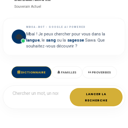
Souverain Actuel
MBOA-BOT • GOOGLE AI POWERED
Mbaí ! Je peux chercher pour vous dans la
langue
, le
sang
ou la
sagesse
Sawa. Que
souhaitez-vous découvrir ?
DICTIONNAIRE
FAMILLES
PROVERBES
LANCER LA
RECHERCHE