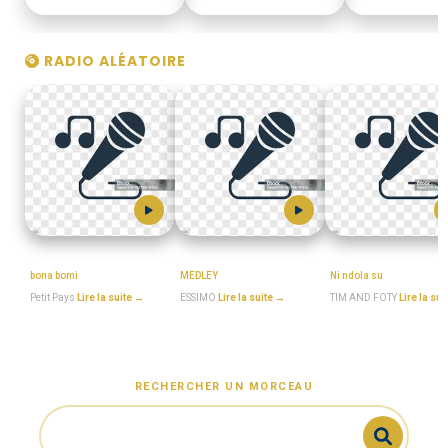
RADIO ALÉATOIRE
Petit_Pays
ESSIMO
TIM_AND_FOTY
bona bomi
MEDLEY
Ni ndola su
Petit Pays
Lire la suite →
ESSIMO
Lire la suite →
TIM AND FOTY
Lire la su
RECHERCHER UN MORCEAU