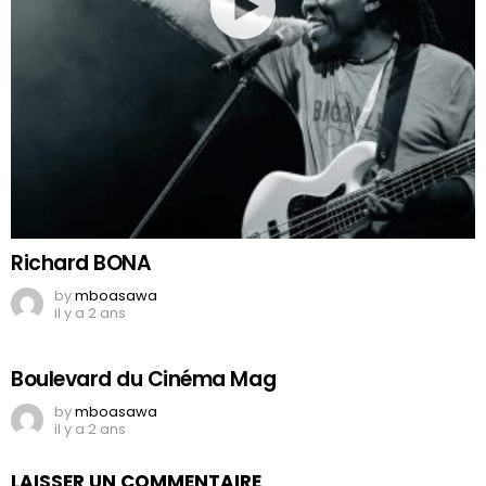
Richard BONA
by
mboasawa
il y a 2 ans
Boulevard du Cinéma Mag
by
mboasawa
il y a 2 ans
LAISSER UN COMMENTAIRE