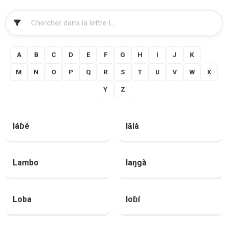
FILTRER
A
B
C
D
E
F
G
H
I
J
K
L
M
N
O
P
Q
R
S
T
U
V
W
X
Y
Z
láɓé
lālà
Lambo
laŋgà
Loba
loɓí