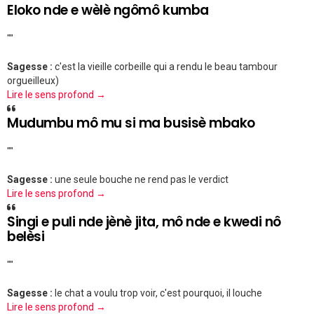
Eloko nde e wèlè ngômô kumba
""
Sagesse :
c'est la vieille corbeille qui a rendu le beau tambour
orgueilleux)
Lire le sens profond →
Mudumbu mô mu si ma busisè mbako
""
Sagesse :
une seule bouche ne rend pas le verdict
Lire le sens profond →
Singi e puli nde jènè jita, mô nde e kwedi nô
belèsi
""
Sagesse :
le chat a voulu trop voir, c'est pourquoi, il louche
Lire le sens profond →