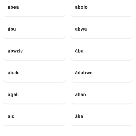
abea
abolo
ábu
abwa
abwɛlɛ
áɓa
áɓɛlɛ
áduɓwɛ
agali
ahań
ais
áka