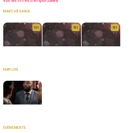
Voir les offres d'emploi Sawa
MARCHÉ SAWA
VOIR TOUT
10 1
75 1
75 1
HERITAGE OS
KABA POIVRE
KABA POIVRE
EMPLOIS
VOIR TOUT
Secrétaire
ÉVÉNEMENTS
VOIR TOUT