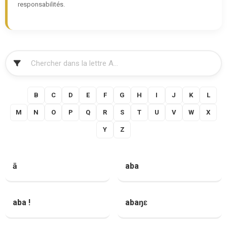
responsabilités.
FILTRER
A
B
C
D
E
F
G
H
I
J
K
L
M
N
O
P
Q
R
S
T
U
V
W
X
Y
Z
ā
aba
aba !
abaŋɛ