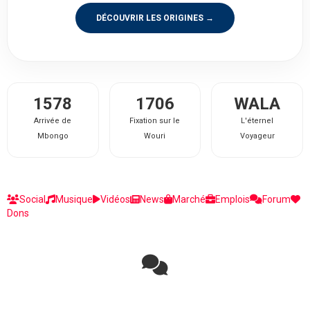
DÉCOUVRIR LES ORIGINES →
1578
1706
WALA
Arrivée de
Fixation sur le
L'éternel
Mbongo
Wouri
Voyageur
Social
Musique
Vidéos
News
Marché
Emplois
Forum
Dons
Rejoignez la discussion sur le réseau social !