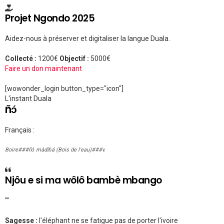
Projet Ngondo 2025
Aidez-nous à préserver et digitaliser la langue Duala.
Collecté :
1200€
Objectif :
5000€
Faire un don maintenant
[wowonder_login button_type="icon"]
L'instant Duala
ñɔ́
Français :
Boire###ñɔ́ màdìɓá (Bois de l'eau)###v.
Njôu e si ma wôlô bambè mbango
""
Sagesse :
l'éléphant ne se fatigue pas de porter l'ivoire