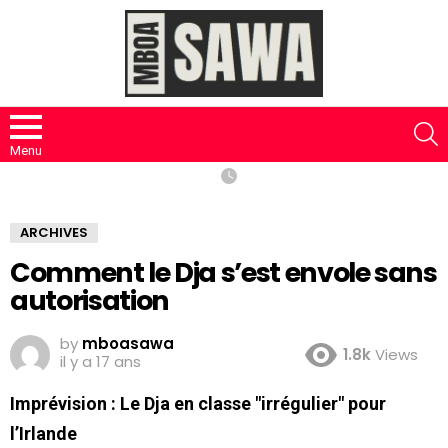
S
Menu
ARCHIVES
Comment le Dja s’est envole sans
autorisation
by
mboasawa
1.8k
Views
il y a 17 ans
Imprévision : Le Dja en classe "irrégulier" pour
l’Irlande