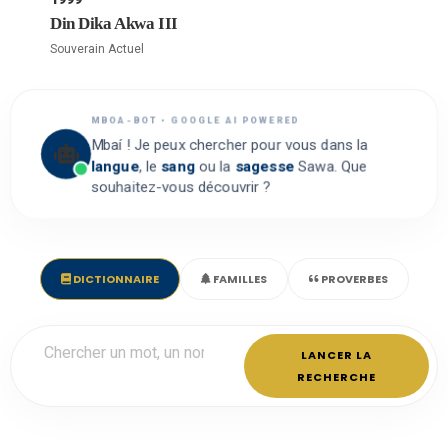
Din Dika Akwa III
Souverain Actuel
MBOA-BOT • GOOGLE AI POWERED
Mbaí ! Je peux chercher pour vous dans la
langue
, le
sang
ou la
sagesse
Sawa. Que
souhaitez-vous découvrir ?
DICTIONNAIRE
FAMILLES
PROVERBES
LANCER LA
RECHERCHE