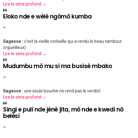
Lire le sens profond →
Eloko nde e wèlè ngômô kumba
""
Sagesse :
c'est la vieille corbeille qui a rendu le beau tambour
orgueilleux)
Lire le sens profond →
Mudumbu mô mu si ma busisè mbako
""
Sagesse :
une seule bouche ne rend pas le verdict
Lire le sens profond →
Singi e puli nde jènè jita, mô nde e kwedi nô
belèsi
""