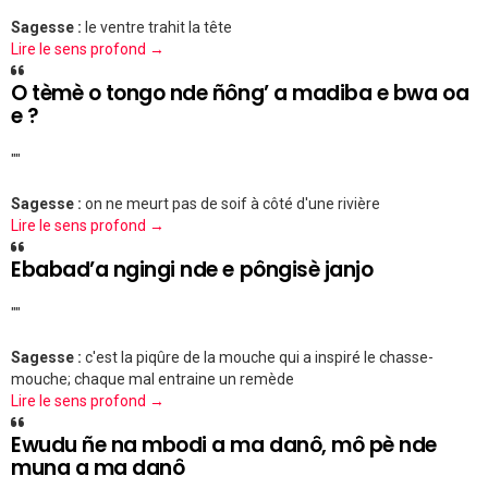
Sagesse :
le ventre trahit la tête
Lire le sens profond →
O tèmè o tongo nde ñông’ a madiba e bwa oa
e ?
""
Sagesse :
on ne meurt pas de soif à côté d'une rivière
Lire le sens profond →
Ebabad’a ngingi nde e pôngisè janjo
""
Sagesse :
c'est la piqûre de la mouche qui a inspiré le chasse-
mouche; chaque mal entraine un remède
Lire le sens profond →
Ewudu ñe na mbodi a ma danô, mô pè nde
muna a ma danô