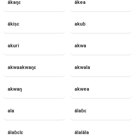
ákaŋɛ
ákea
ákiṣɛ
akuɓ
akuri
akwa
akwaakwaŋɛ
akwala
akwaŋ
akwea
ala
álaɓɛ
álaɓɛlɛ
álalála