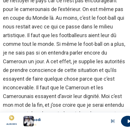
de nettoyer le pays car ce n’est pas encourageant
pour le camerounais de l’extérieur. On est même pas
en coupe du Monde là. Au moins, c’est le foot-ball qui
nous restait avec ce qui ce passe dans le milieu
artistique. Il faut que les footballeurs aient leur dû
comme tout le monde. Si même le foot-ball on a plus,
je ne sais pas si on entendra parler encore du
Cameroun un jour. A cet effet, je supplie les autorités
de prendre conscience de cette situation et qu’ils
essayent de faire quelque chose parce que c’est
inconcevable. Il faut que le Cameroun et les
Camerounais essayent d’avoir leur dignité. Moi c’est
mon mot de la fin, et j’ose croire que je serai entendu
par tous, et dans les mois à venir les choses vont
Josman Mbella - Esodisodi
changer.
ALBUMS