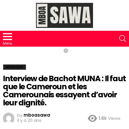
S
Menu
MUSIQUE
Interview de Bachot MUNA : Il faut
que le Cameroun et les
Camerounais essayent d’avoir
leur dignité.
by
mboasawa
1.6k
Views
il y a 20 ans