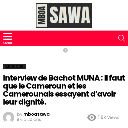
S
Menu
MUSIQUE
Interview de Bachot MUNA : Il faut
que le Cameroun et les
Camerounais essayent d’avoir
leur dignité.
by
mboasawa
1.6k
Views
il y a 20 ans