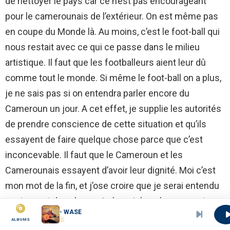
de nettoyer le pays car ce n’est pas encourageant
pour le camerounais de l’extérieur. On est même pas
en coupe du Monde là. Au moins, c’est le foot-ball qui
nous restait avec ce qui ce passe dans le milieu
artistique. Il faut que les footballeurs aient leur dû
comme tout le monde. Si même le foot-ball on a plus,
je ne sais pas si on entendra parler encore du
Cameroun un jour. A cet effet, je supplie les autorités
de prendre conscience de cette situation et qu’ils
essayent de faire quelque chose parce que c’est
inconcevable. Il faut que le Cameroun et les
Camerounais essayent d’avoir leur dignité. Moi c’est
mon mot de la fin, et j’ose croire que je serai entendu
par tous, et dans les mois à venir les choses vont
Eboa Lotin - WASE
changer.
ALBUMS