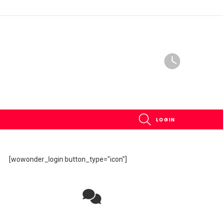
SEARCH
LOGIN
[wowonder_login button_type="icon"]
Rejoignez la discussion sur le réseau social