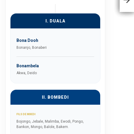
I. DUALA
Bona Dooh
Bonanjo, Bonaberi
Bonambela
Akwa, Deido
II. BOMBEDI
FILS DE MBEDI
Bojongo, Jebale, Malimba, Ewodi, Pongo,
Bankon, Mongo, Balole, Bakem.