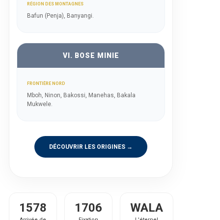
RÉGION DES MONTAGNES
Bafun (Penja), Banyangi.
VI. BOSE MINIE
FRONTIÈRE NORD
Mboh, Ninon, Bakossi, Manehas, Bakala
Mukwele.
DÉCOUVRIR LES ORIGINES →
1578
1706
WALA
Arrivée de
Fixation
L'éternel