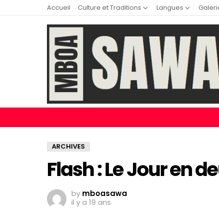
Accueil
Culture et Traditions
Langues
Galeri
ARCHIVES
Flash : Le Jour en de
by
mboasawa
il y a 19 ans