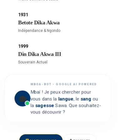
1931
Betote Dika Akwa
Indépendance & Ngondo
1999
Din Dika Akwa III
Souverain Actuel
MBOA-BOT • GOOGLE AI POWERED
Mbaí ! Je peux chercher pour
vous dans la
langue
, le
sang
ou
la
sagesse
Sawa. Que souhaitez-
vous découvrir ?