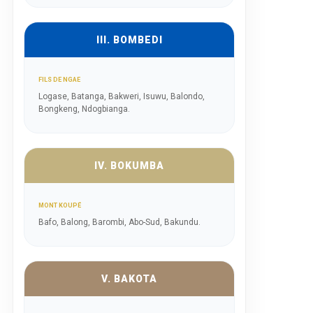
III. BOMBEDI
FILS DE NGAE
Logase, Batanga, Bakweri, Isuwu, Balondo,
Bongkeng, Ndogbianga.
IV. BOKUMBA
MONT KOUPÉ
Bafo, Balong, Barombi, Abo-Sud, Bakundu.
V. BAKOTA