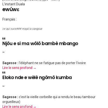
L'instant Duala
ewúwɛ
Français :
ce qui suce### mayá la sangsue
Njôu e si ma wôlô bambè mbango
""
Sagesse :
l'éléphant ne se fatigue pas de porter l'ivoire
Lire le sens profond →
Eloko nde e wèlè ngômô kumba
""
Sagesse :
c'est la vieille corbeille qui a rendu le beau tambour
orgueilleux)
Lire le sens profond →