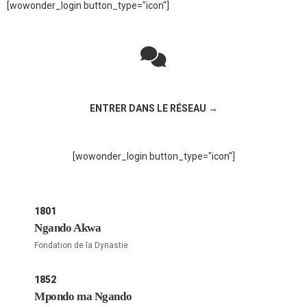
[wowonder_login button_type="icon"]
Rejoignez la discussion sur le réseau social !
ENTRER DANS LE RÉSEAU →
[wowonder_login button_type="icon"]
1801
Ngando Akwa
Fondation de la Dynastie
1852
Mpondo ma Ngando