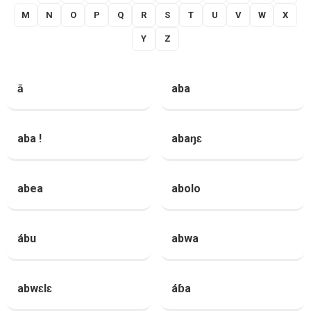
M
N
O
P
Q
R
S
T
U
V
W
X
Y
Z
ā
aba
aba !
abaŋɛ
abea
abolo
ábu
abwa
abwɛlɛ
áɓa