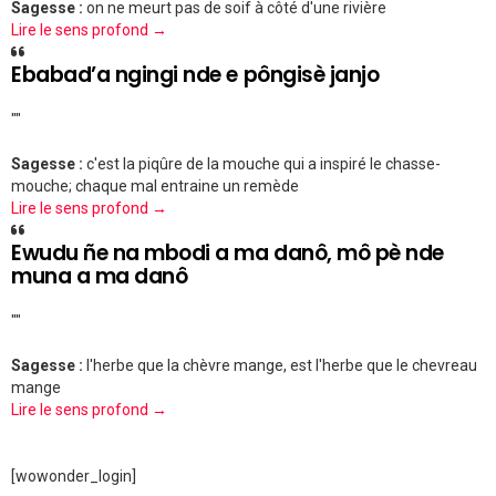
Sagesse :
on ne meurt pas de soif à côté d'une rivière
Lire le sens profond →
Ebabad’a ngingi nde e pôngisè janjo
""
Sagesse :
c'est la piqûre de la mouche qui a inspiré le chasse-
mouche; chaque mal entraine un remède
Lire le sens profond →
Ewudu ñe na mbodi a ma danô, mô pè nde
muna a ma danô
""
Sagesse :
l'herbe que la chèvre mange, est l'herbe que le chevreau
mange
Lire le sens profond →
[wowonder_login]