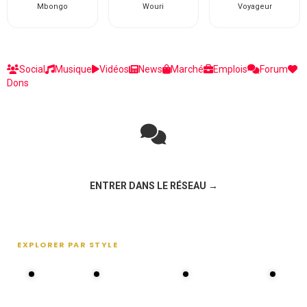
Mbongo
Wouri
Voyageur
Social
Musique
Vidéos
News
Marché
Emplois
Forum
Dons
Rejoignez la discussion sur le réseau social !
ENTRER DANS LE RÉSEAU →
EXPLORER PAR STYLE
80s - 90s
Choral groups
Daddy's disco
MAKOS