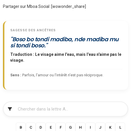
Partager sur Mboa Social :
[wowonder_share]
SAGESSE DES ANCÊTRES
"Boso bo tondi madiba, nde madiba mu
si tondi boso."
Traduction : Le visage aime l'eau, mais l'eau n'aime pas le
visage.
Sens :
Parfois, l'amour ou l'intérêt n'est pas réciproque.
FILTRER
A
B
C
D
E
F
G
H
I
J
K
L