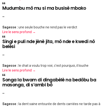
Mudumbu mô mu si ma busisè mbako
""
Sagesse :
une seule bouche ne rend pas le verdict
Lire le sens profond →
Singi e puli nde jènè jita, mô nde e kwedi nô
belèsi
""
Sagesse :
le chat a voulu trop voir, c'est pourquoi, il louche
Lire le sens profond →
Songa la bwam di dingabèlè na bedôbu ba
masonga, di s’ambi bô
""
Sagesse :
la dent saine entourée de dents carriées ne tarde pas à