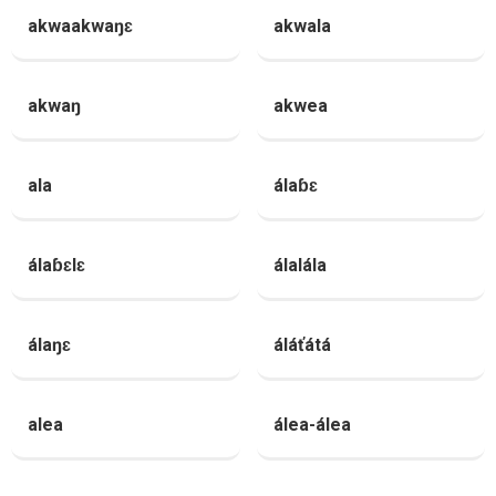
akwaakwaŋɛ
akwala
akwaŋ
akwea
ala
álaɓɛ
álaɓɛlɛ
álalála
álaŋɛ
áláťátá
alea
álea-álea