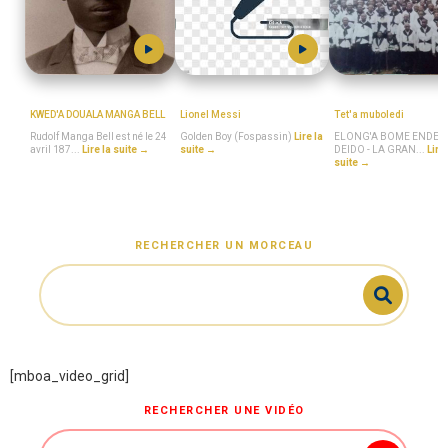
MboaSawa
Golden_Boy_(Fospassin)
MboaSawa
KWED'A DOUALA MANGA BELL
Lionel Messi
Tet'a muboledi
Rudolf Manga Bell est né le 24
Golden Boy (Fospassin)
Lire la
ELONG'A BOME ENDEN
avril 187...
Lire la suite →
suite →
DEIDO - LA GRAN...
Lire 
suite →
RECHERCHER UN MORCEAU
[mboa_video_grid]
RECHERCHER UNE VIDÉO