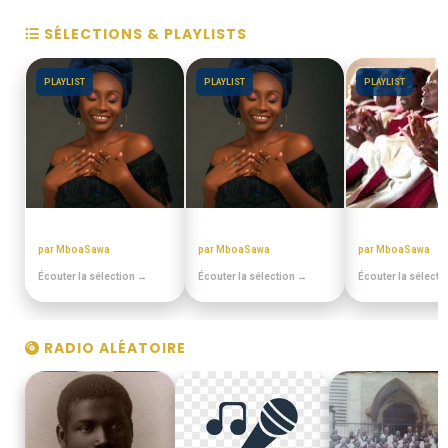
SÉLECTIONS & PLAYLISTS
PLAYLIST
PLAYLIST
PLAYLIST
BEST OFF SLOW
MIX BEST OFF
CHORALES EL
par MboaSawa
par MboaSawa
par MboaSawa
Écouter la sélection →
Écouter la sélection →
Écouter la sélecti
RADIO ALÉATOIRE