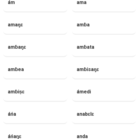
ám
ama
amaŋɛ
amɓa
amɓaŋɛ
amɓata
amɓea
amɓisaŋɛ
amɓiṣɛ
ámedi
áńa
anabɛlɛ
áńaŋɛ
anda