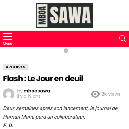
S
Menu
ARCHIVES
Flash : Le Jour en deuil
by
mboasawa
2k
Views
il y a 19 ans
Deux semaines après son lancement, le journal de
Haman Mana perd un collaborateur.
E. D.