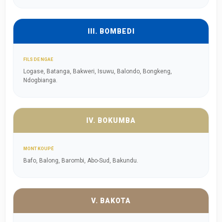
III. BOMBEDI
FILS DE NGAE
Logase, Batanga, Bakweri, Isuwu, Balondo, Bongkeng,
Ndogbianga.
IV. BOKUMBA
MONT KOUPÉ
Bafo, Balong, Barombi, Abo-Sud, Bakundu.
V. BAKOTA