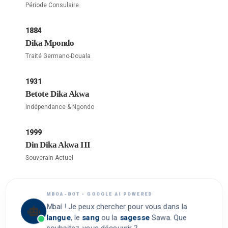
Période Consulaire
1884
Dika Mpondo
Traité Germano-Douala
1931
Betote Dika Akwa
Indépendance & Ngondo
1999
Din Dika Akwa III
Souverain Actuel
MBOA-BOT • GOOGLE AI POWERED
Mbaí ! Je peux chercher pour vous dans la
langue
, le
sang
ou la
sagesse
Sawa. Que