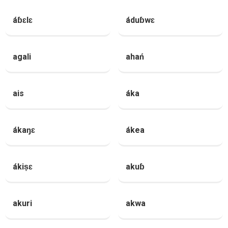
áɓɛlɛ
áduɓwɛ
agali
ahań
ais
áka
ákaŋɛ
ákea
ákiṣɛ
akuɓ
akuri
akwa