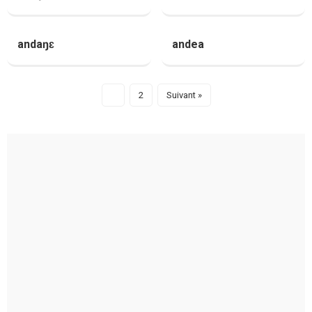
andaŋɛ
andea
1
2
Suivant »