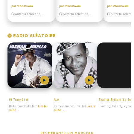
ANNEES 80 - 90
CONTES MINIA
MIANGO - PO
par MboaSawa
par MboaSawa
par MboaSawa
Écouter la sélection →
Écouter la sélection →
Écouter la sélecti
RADIO ALÉATOIRE
MboaSawa
DINA_BELL
MboaSawa
01 Track 01 8
ALA
Ekambi_Brillant_Lo_b
De l'album Dubè lam
Lire la
Le meilleur de Dina Bell
Lire la
Ekambi_Brillant_Lo_bom
suite →
suite →
RECHERCHER UN MORCEAU