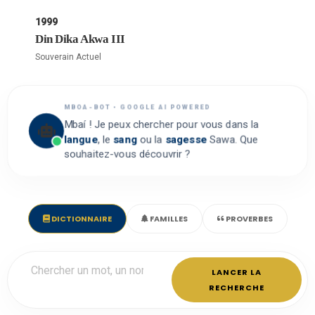
1999
Din Dika Akwa III
Souverain Actuel
MBOA-BOT • GOOGLE AI POWERED
Mbaí ! Je peux chercher pour vous dans la
langue
, le
sang
ou la
sagesse
Sawa. Que
souhaitez-vous découvrir ?
DICTIONNAIRE
FAMILLES
PROVERBES
LANCER LA
RECHERCHE