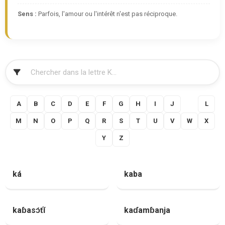
Sens :
Parfois, l'amour ou l'intérêt n'est pas réciproque.
FILTRER
A
B
C
D
E
F
G
H
I
J
K
L
M
N
O
P
Q
R
S
T
U
V
W
X
Y
Z
ká
kaba
kaɓasɔ́ťí
kaɗamɓanja