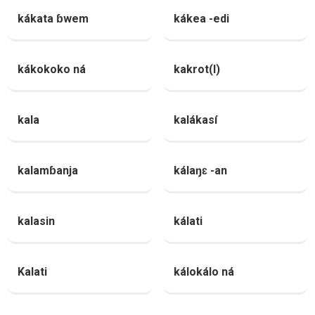
kákata ɓwem
kákea -edi
kákokoko ná
kakrot(l)
kala
kalákasí
kalamɓanja
kálaŋɛ -an
kalasin
kálati
Kalati
kálokálo ná