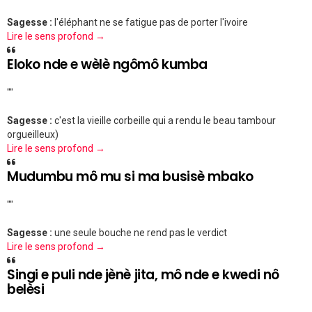
Sagesse :
l'éléphant ne se fatigue pas de porter l'ivoire
Lire le sens profond →
Eloko nde e wèlè ngômô kumba
""
Sagesse :
c'est la vieille corbeille qui a rendu le beau tambour
orgueilleux)
Lire le sens profond →
Mudumbu mô mu si ma busisè mbako
""
Sagesse :
une seule bouche ne rend pas le verdict
Lire le sens profond →
Singi e puli nde jènè jita, mô nde e kwedi nô
belèsi