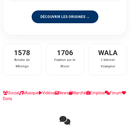
DÉCOUVRIR LES ORIGINES →
1578
1706
WALA
Arrivée de
Fixation sur le
L'éternel
Mbongo
Wouri
Voyageur
Social
Musique
Vidéos
News
Marché
Emplois
Forum
Dons