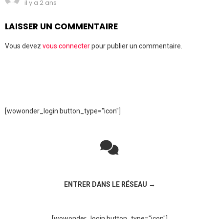
il y a 2 ans
LAISSER UN COMMENTAIRE
Vous devez
vous connecter
pour publier un commentaire.
[wowonder_login button_type="icon"]
Rejoignez la discussion sur le réseau social !
ENTRER DANS LE RÉSEAU →
[wowonder_login button_type="icon"]