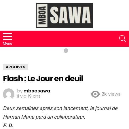
S
Menu
ARCHIVES
Flash : Le Jour en deuil
by
mboasawa
2k
Views
il y a 19 ans
Deux semaines après son lancement, le journal de
Haman Mana perd un collaborateur.
E. D.