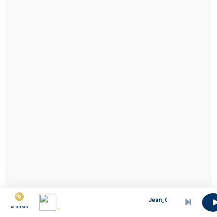
Jean_Clement_Mbongue_Nje_mo_e_bol
ALBUMS