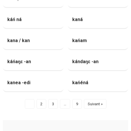
káń ná
kaná
kana / kan
kańam
káńaŋɛ -an
kándaŋɛ -an
kanea -edi
kańéná
1
2
3
…
9
Suivant »