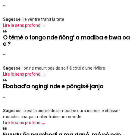
""
Sagesse :
le ventre trahit la tête
Lire le sens profond →
O tèmè o tongo nde ñông’ a madiba e bwa oa
e ?
""
Sagesse :
on ne meurt pas de soif à côté d'une rivière
Lire le sens profond →
Ebabad’a ngingi nde e pôngisè janjo
""
Sagesse :
c'est la piqûre de la mouche qui a inspiré le chasse-
mouche; chaque mal entraine un remède
Lire le sens profond →
Ewudu ñe na mbodi a ma danô, mô pè nde