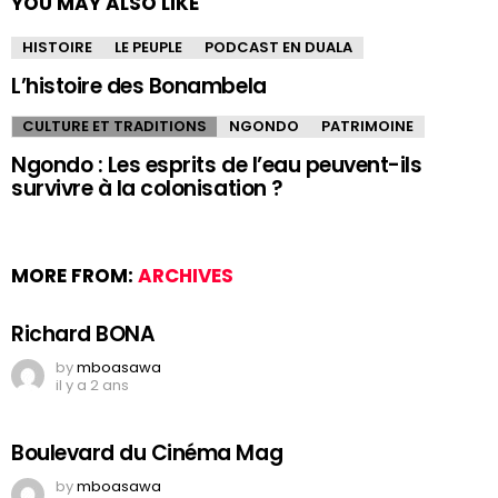
YOU MAY ALSO LIKE
HISTOIRE
LE PEUPLE
PODCAST EN DUALA
L’histoire des Bonambela
CULTURE ET TRADITIONS
NGONDO
PATRIMOINE
Ngondo : Les esprits de l’eau peuvent-ils
survivre à la colonisation ?
MORE FROM:
ARCHIVES
Richard BONA
by
mboasawa
il y a 2 ans
Boulevard du Cinéma Mag
by
mboasawa