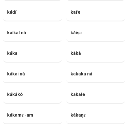
káɗí
kafe
kaíkaí ná
káiṣɛ
káka
kàkà
kákai ná
kakaka ná
kákákó
kakałe
kákamɛ -am
kákaŋɛ