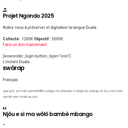
Projet Ngondo 2025
Aidez-nous à préserver et digitaliser la langue Duala.
Collecté :
1200€
Objectif :
5000€
Faire un don maintenant
[wowonder_login button_type="icon"]
L'instant Duala
swárap
Français :
que qch. est très serré###ɓa sóŋqę mọ diwonqo ó ńíŋqó ná swárap on lui a mis très
serrée une corde au cou
Njôu e si ma wôlô bambè mbango
""