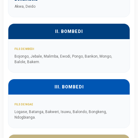
Akwa, Deido
II. BOMBEDI
FILS DE MBEDI
Bojongo, Jebale, Malimba, Ewodi, Pongo, Bankon, Mongo,
Balole, Bakem.
III. BOMBEDI
FILS DE NGAE
Logase, Batanga, Bakweri, Isuwu, Balondo, Bongkeng,
Ndogbianga.