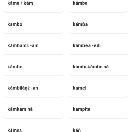
káma / kám
kámba
kambo
kámɓa
kámɓamɛ -am
kámɓea -edi
kámɓɛ
kámɓɛkámɓɛ ná
kámɓiláŋɛ́ -an
kamel
kámkam ná
kampita
kámṣɛ
káń