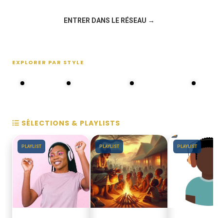
Rejoignez la discussion sur le réseau social !
ENTRER DANS LE RÉSEAU →
EXPLORER PAR STYLE
80s - 90s
Choral groups
Daddy's disco
MAKOS
SÉLECTIONS & PLAYLISTS
PLAYLIST
PLAYLIST
PLAYLIST