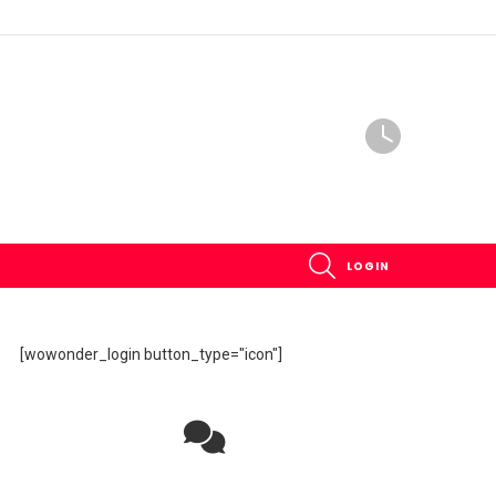
SEARCH
LOGIN
[wowonder_login button_type="icon"]
Rejoignez la discussion sur le réseau social