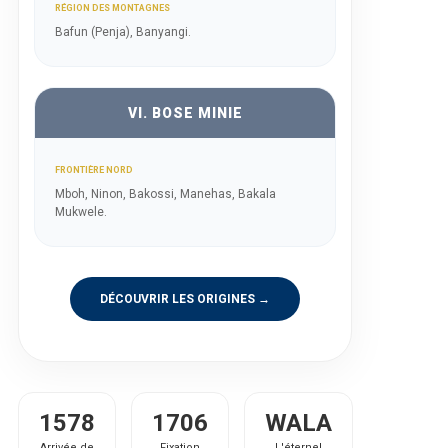
RÉGION DES MONTAGNES
Bafun (Penja), Banyangi.
VI. BOSE MINIE
FRONTIÈRE NORD
Mboh, Ninon, Bakossi, Manehas, Bakala
Mukwele.
DÉCOUVRIR LES ORIGINES →
1578
1706
WALA
Arrivée de
Fixation
L'éternel