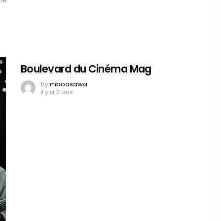
Boulevard du Cinéma Mag
by
mboasawa
il y a 2 ans