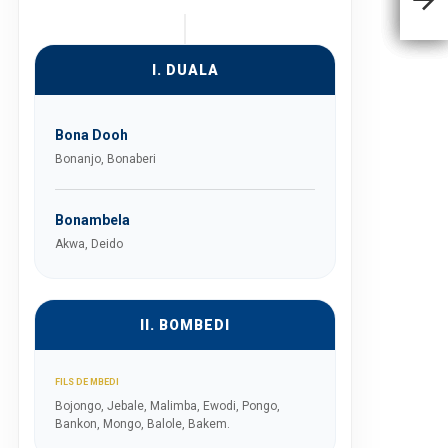
I. DUALA
Bona Dooh
Bonanjo, Bonaberi
Bonambela
Akwa, Deido
II. BOMBEDI
FILS DE MBEDI
Bojongo, Jebale, Malimba, Ewodi, Pongo,
Bankon, Mongo, Balole, Bakem.