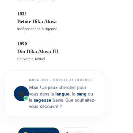
1931
Betote Dika Akwa
Indépendance & Ngondo
1999
Din Dika Akwa III
Souverain Actuel
MBOA-BOT • GOOGLE AI POWERED
Mbaí ! Je peux chercher pour
vous dans la
langue
, le
sang
ou
la
sagesse
Sawa. Que souhaitez-
vous découvrir ?