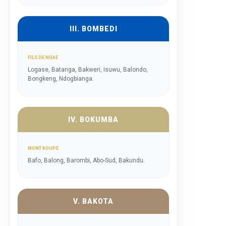
III. BOMBEDI
FILS DE NGAE
Logase, Batanga, Bakweri, Isuwu, Balondo,
Bongkeng, Ndogbianga.
IV. BOKUMBA
MONT KOUPÉ
Bafo, Balong, Barombi, Abo-Sud, Bakundu.
V. BAKOTA