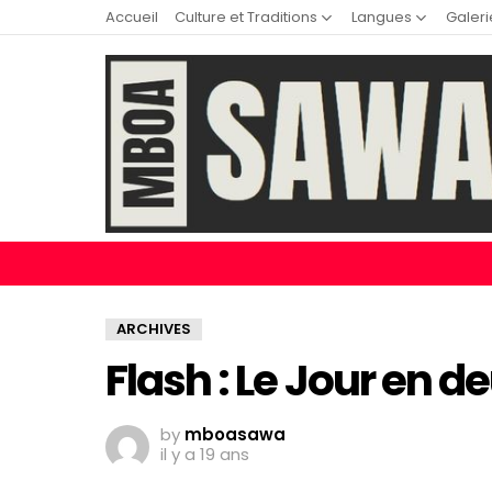
Accueil
Culture et Traditions
Langues
Galeri
ARCHIVES
Flash : Le Jour en de
by
mboasawa
il y a 19 ans