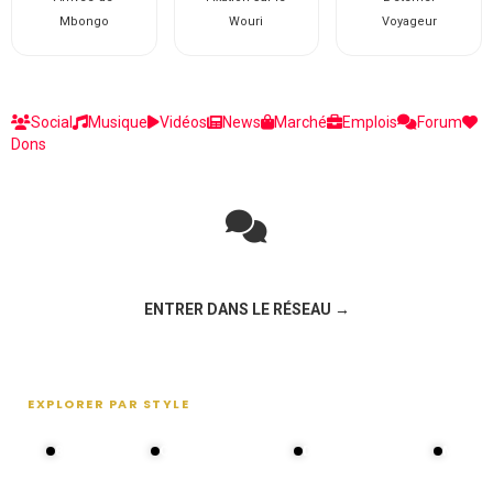
Mbongo
Wouri
Voyageur
Social
Musique
Vidéos
News
Marché
Emplois
Forum
Dons
Rejoignez la discussion sur le réseau social !
ENTRER DANS LE RÉSEAU →
EXPLORER PAR STYLE
80s - 90s
Choral groups
Daddy's disco
MAKOS