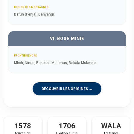
RÉGION DES MONTAGNES
Bafun (Penja), Banyangi.
VI. BOSE MINIE
FRONTIÈRE NORD
Mboh, Ninon, Bakossi, Manehas, Bakala Mukwele.
DÉCOUVRIR LES ORIGINES →
1578
1706
WALA
Arrivée de
Fixation sur le
L'éternel