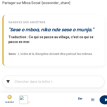
Partager sur Mboa Social :
[wowonder_share]
SAGESSE DES ANCÊTRES
"Sese o mboa, nika nde sese o munja."
Traduction : Ce qui se passe au village, c'est ce qui se
passe en mer.
Sens :
L'ordre et la discipline doivent être partout les mêmes.
FILTRER
A
B
C
D
E
F
G
H
I
J
K
L
Ewekedi (Rumba)-EBANDA MANF
ALBUMS
M
N
O
P
Q
R
S
T
U
V
W
X