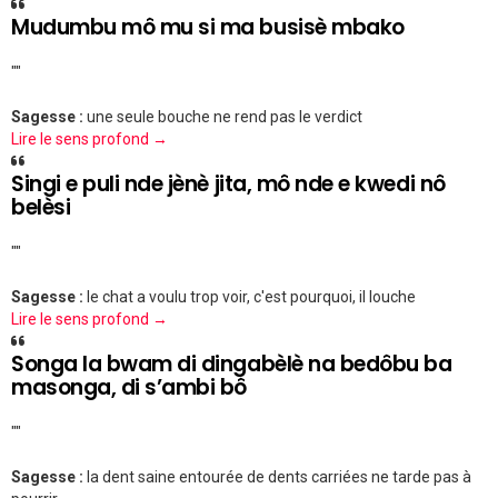
Mudumbu mô mu si ma busisè mbako
""
Sagesse :
une seule bouche ne rend pas le verdict
Lire le sens profond →
Singi e puli nde jènè jita, mô nde e kwedi nô
belèsi
""
Sagesse :
le chat a voulu trop voir, c'est pourquoi, il louche
Lire le sens profond →
Songa la bwam di dingabèlè na bedôbu ba
masonga, di s’ambi bô
""
Sagesse :
la dent saine entourée de dents carriées ne tarde pas à