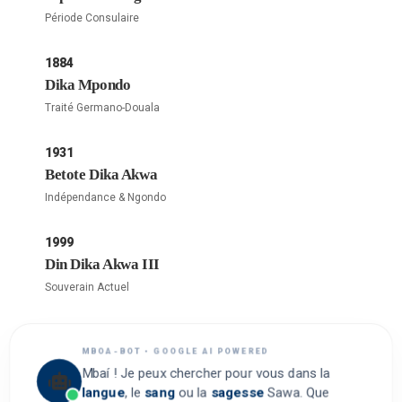
Période Consulaire
1884
Dika Mpondo
Traité Germano-Douala
1931
Betote Dika Akwa
Indépendance & Ngondo
1999
Din Dika Akwa III
Souverain Actuel
MBOA-BOT • GOOGLE AI POWERED
Mbaí ! Je peux chercher pour vous dans la
langue
, le
sang
ou la
sagesse
Sawa. Que