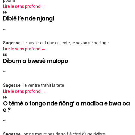
pourrir
Lire le sens profond →
Dibiè l’e nde njangi
""
Sagesse :
le savoir est une collecte, le savoir se partage
Lire le sens profond →
Dibum a bwesè mulopo
""
Sagesse :
le ventre trahit la tête
Lire le sens profond →
O tèmè o tongo nde ñông’ a madiba e bwa oa
e ?
""
Sagesse :
on ne meurt pas de soif à côté d'une rivière