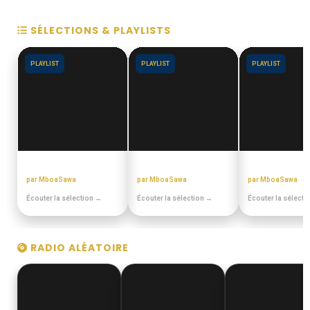
SÉLECTIONS & PLAYLISTS
PLAYLIST
PLAYLIST
PLAYLIST
CHORALES ELONGUI
BEST OFF SLOW
PULA PULA M
par MboaSawa
par MboaSawa
par MboaSawa
Écouter la sélection →
Écouter la sélection →
Écouter la sélecti
RADIO ALÉATOIRE