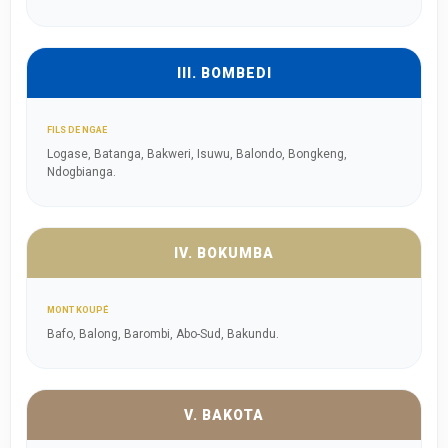
III. BOMBEDI
FILS DE NGAE
Logase, Batanga, Bakweri, Isuwu, Balondo, Bongkeng,
Ndogbianga.
IV. BOKUMBA
MONT KOUPÉ
Bafo, Balong, Barombi, Abo-Sud, Bakundu.
V. BAKOTA