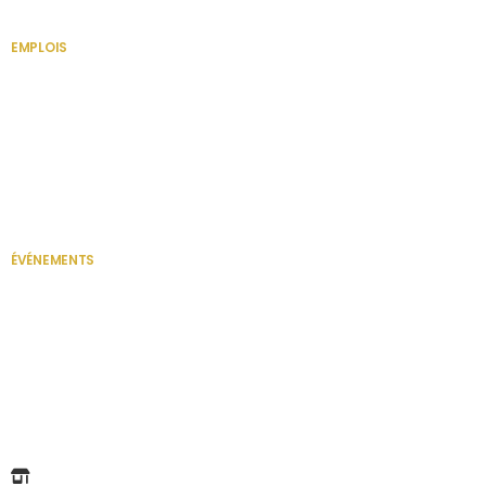
EMPLOIS
VOIR TOUT
Secrétaire
ÉVÉNEMENTS
VOIR TOUT