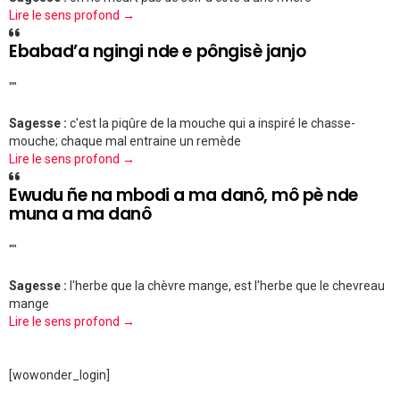
Lire le sens profond →
Ebabad’a ngingi nde e pôngisè janjo
""
Sagesse :
c'est la piqûre de la mouche qui a inspiré le chasse-
mouche; chaque mal entraine un remède
Lire le sens profond →
Ewudu ñe na mbodi a ma danô, mô pè nde
muna a ma danô
""
Sagesse :
l'herbe que la chèvre mange, est l'herbe que le chevreau
mange
Lire le sens profond →
[wowonder_login]