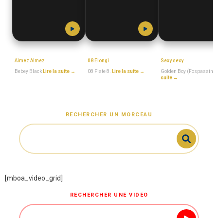
Bebey_Black
MboaSawa
Golden_Boy_(Fospas
Aimez Aimez
08 Elongi
Sexy sexy
Bebey Black
Lire la suite →
08 Piste 8.
Lire la suite →
Golden Boy (Fospassin)
suite →
RECHERCHER UN MORCEAU
[mboa_video_grid]
RECHERCHER UNE VIDÉO