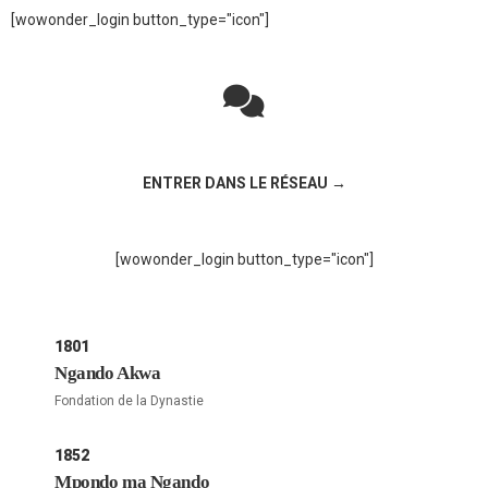
[wowonder_login button_type="icon"]
Rejoignez la discussion sur le réseau social !
ENTRER DANS LE RÉSEAU →
[wowonder_login button_type="icon"]
1801
Ngando Akwa
Fondation de la Dynastie
1852
Mpondo ma Ngando