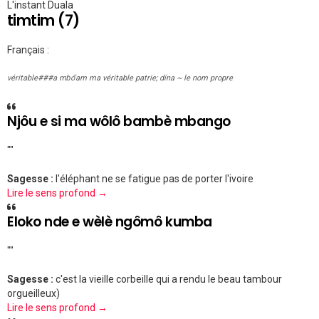
L'instant Duala
timtim (7)
Français :
véritable###a mɓó'am ma véritable patrie; dína ~ le nom propre
Njôu e si ma wôlô bambè mbango
""
Sagesse :
l'éléphant ne se fatigue pas de porter l'ivoire
Lire le sens profond →
Eloko nde e wèlè ngômô kumba
""
Sagesse :
c'est la vieille corbeille qui a rendu le beau tambour
orgueilleux)
Lire le sens profond →