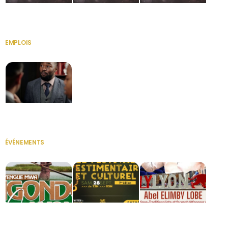
HERITAGE OS
KABA POIVRE
KABA POIVRE
EMPLOIS
VOIR TOUT
Secrétaire
ÉVÉNEMENTS
VOIR TOUT