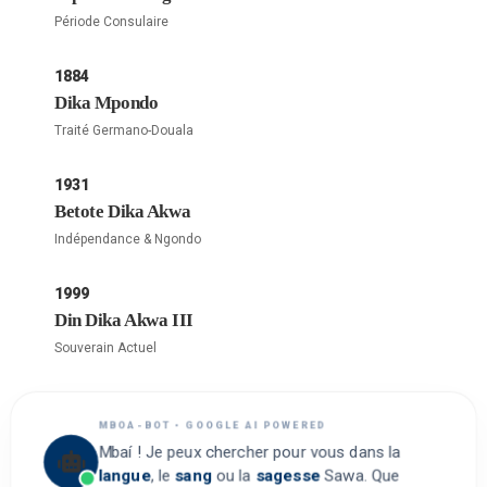
Période Consulaire
1884
Dika Mpondo
Traité Germano-Douala
1931
Betote Dika Akwa
Indépendance & Ngondo
1999
Din Dika Akwa III
Souverain Actuel
MBOA-BOT • GOOGLE AI POWERED
Mbaí ! Je peux chercher pour vous dans la
langue
, le
sang
ou la
sagesse
Sawa. Que