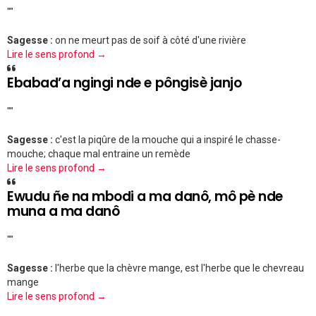
""
Sagesse :
on ne meurt pas de soif à côté d'une rivière
Lire le sens profond →
Ebabad’a ngingi nde e pôngisè janjo
""
Sagesse :
c'est la piqûre de la mouche qui a inspiré le chasse-
mouche; chaque mal entraine un remède
Lire le sens profond →
Ewudu ñe na mbodi a ma danô, mô pè nde
muna a ma danô
""
Sagesse :
l'herbe que la chèvre mange, est l'herbe que le chevreau
mange
Lire le sens profond →