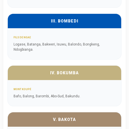
III. BOMBEDI
FILS DE NGAE
Logase, Batanga, Bakweri, Isuwu, Balondo, Bongkeng,
Ndogbianga.
IV. BOKUMBA
MONT KOUPÉ
Bafo, Balong, Barombi, Abo-Sud, Bakundu.
V. BAKOTA