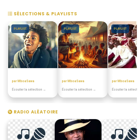
SÉLECTIONS & PLAYLISTS
PLAYLIST
PLAYLIST
PLAYLIST
PULA PULA MAKOSSA
CONTES MINIA
CHORALES EL
par MboaSawa
par MboaSawa
par MboaSawa
Écouter la sélection →
Écouter la sélection →
Écouter la sélecti
RADIO ALÉATOIRE