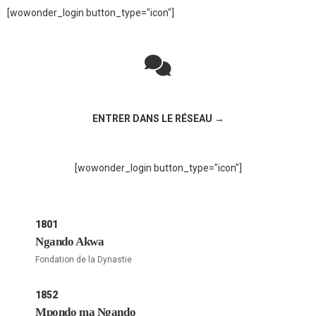
[wowonder_login button_type="icon"]
Rejoignez la discussion sur le réseau social !
ENTRER DANS LE RÉSEAU →
[wowonder_login button_type="icon"]
1801
Ngando Akwa
Fondation de la Dynastie
1852
Mpondo ma Ngando