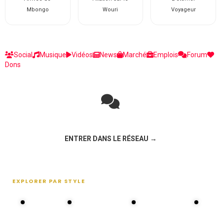
Mbongo
Wouri
Voyageur
Social
Musique
Vidéos
News
Marché
Emplois
Forum
Dons
Rejoignez la discussion sur le réseau social !
ENTRER DANS LE RÉSEAU →
EXPLORER PAR STYLE
80s - 90s
Choral groups
Daddy's disco
MAKOS