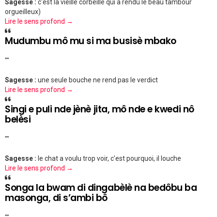
Sagesse :
c'est la vieille corbeille qui a rendu le beau tambour
orgueilleux)
Lire le sens profond →
Mudumbu mô mu si ma busisè mbako
""
Sagesse :
une seule bouche ne rend pas le verdict
Lire le sens profond →
Singi e puli nde jènè jita, mô nde e kwedi nô
belèsi
""
Sagesse :
le chat a voulu trop voir, c'est pourquoi, il louche
Lire le sens profond →
Songa la bwam di dingabèlè na bedôbu ba
masonga, di s’ambi bô