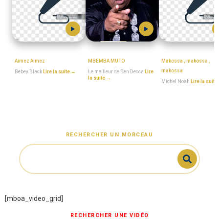
Bebey_Black
BEN_DECCA
Michel_Noah
Aimez Aimez
MBEMBA MUTO
Makossa , makossa ,
makossa
Bebey Black
Lire la suite →
Le meilleur de Ben Decca
Lire
la suite →
Michel Noah
Lire la suit
RECHERCHER UN MORCEAU
[mboa_video_grid]
RECHERCHER UNE VIDÉO