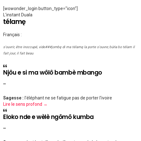
[wowonder_login button_type="icon"]
L'instant Duala
télamę
Français :
s'ouvrir, être inoccupé, vide###jomɓę di ma télamę la porte s'ouvre; ɓúńa ɓo télam il
fait jour, il fait beau
Njôu e si ma wôlô bambè mbango
""
Sagesse :
l'éléphant ne se fatigue pas de porter l'ivoire
Lire le sens profond →
Eloko nde e wèlè ngômô kumba
""