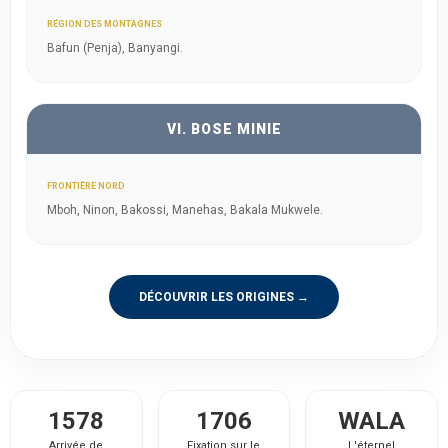
RÉGION DES MONTAGNES
Bafun (Penja), Banyangi.
VI. BOSE MINIE
FRONTIÈRE NORD
Mboh, Ninon, Bakossi, Manehas, Bakala Mukwele.
DÉCOUVRIR LES ORIGINES →
1578
1706
WALA
Arrivée de
Fixation sur le
L'éternel