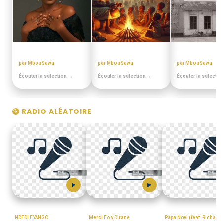
MIX BEST OFF
CONTES MINIA
EN DUALA
par MboaSawa
par MboaSawa
par MboaSawa
Écouter la sélection →
Écouter la sélection →
Écouter la sélecti
RADIO ALÉATOIRE
MboaSawa
Golden_Boy_(Fospassin)
Spirit_Enumedy
NDEDI EYANGO
Merci Foly Dirane
Papa Noel (feat. Richar