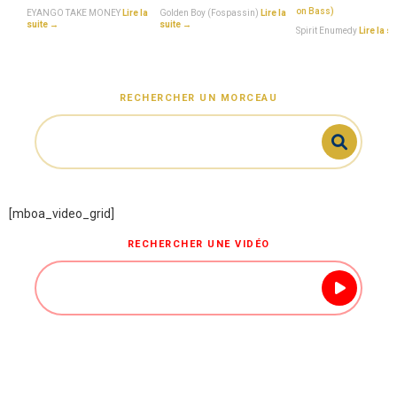
on Bass)
EYANGO TAKE MONEY
Lire la
Golden Boy (Fospassin)
Lire la
suite →
suite →
Spirit Enumedy
Lire la s
RECHERCHER UN MORCEAU
[mboa_video_grid]
RECHERCHER UNE VIDÉO