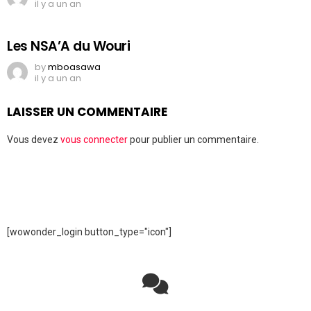
il y a un an
Les NSA’A du Wouri
by
mboasawa
il y a un an
LAISSER UN COMMENTAIRE
Vous devez
vous connecter
pour publier un commentaire.
[wowonder_login button_type="icon"]
Rejoignez la discussion sur le réseau social !