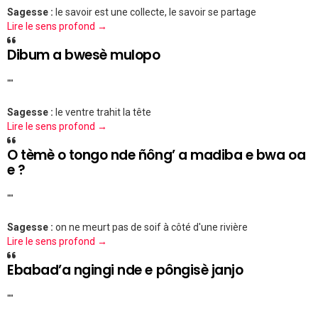
Sagesse :
le savoir est une collecte, le savoir se partage
Lire le sens profond →
Dibum a bwesè mulopo
""
Sagesse :
le ventre trahit la tête
Lire le sens profond →
O tèmè o tongo nde ñông’ a madiba e bwa oa
e ?
""
Sagesse :
on ne meurt pas de soif à côté d'une rivière
Lire le sens profond →
Ebabad’a ngingi nde e pôngisè janjo
""