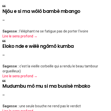
Njôu e si ma wôlô bambè mbango
""
Sagesse :
l'éléphant ne se fatigue pas de porter l'ivoire
Lire le sens profond →
Eloko nde e wèlè ngômô kumba
""
Sagesse :
c'est la vieille corbeille qui a rendu le beau tambour
orgueilleux)
Lire le sens profond →
Mudumbu mô mu si ma busisè mbako
""
Sagesse :
une seule bouche ne rend pas le verdict