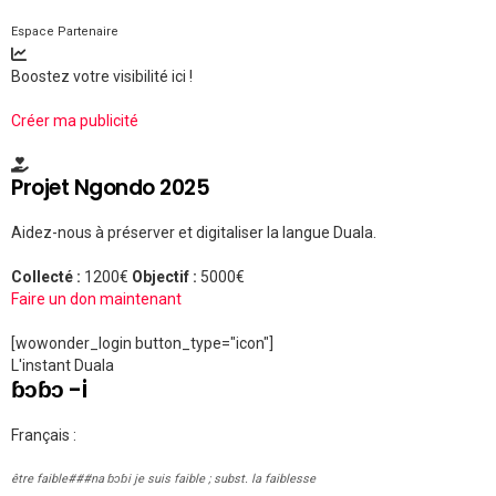
Espace Partenaire
Boostez votre visibilité ici !
Créer ma publicité
Projet Ngondo 2025
Aidez-nous à préserver et digitaliser la langue Duala.
Collecté :
1200€
Objectif :
5000€
Faire un don maintenant
[wowonder_login button_type="icon"]
L'instant Duala
ɓɔɓɔ -i
Français :
être faible###na ɓɔɓi je suis faible ; subst. la faiblesse