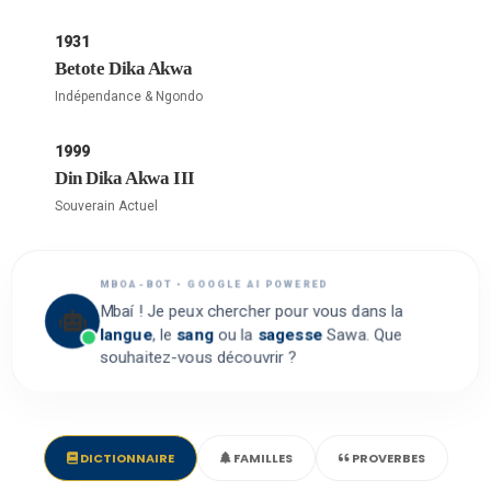
1931
Betote Dika Akwa
Indépendance & Ngondo
1999
Din Dika Akwa III
Souverain Actuel
MBOA-BOT • GOOGLE AI POWERED
Mbaí ! Je peux chercher pour vous dans la
langue
, le
sang
ou la
sagesse
Sawa. Que
souhaitez-vous découvrir ?
DICTIONNAIRE
FAMILLES
PROVERBES