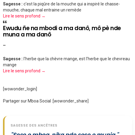
Sagesse :
c'est la piqûre de la mouche qui a inspiré le chasse-
mouche; chaque mal entraine un remède
Lire le sens profond →
Ewudu ñe na mbodi a ma danô, mô pè nde
muna a ma danô
""
Sagesse :
l'herbe que la chèvre mange, est l'herbe que le chevreau
mange
Lire le sens profond →
[wowonder_login]
Partager sur Mboa Social :
[wowonder_share]
SAGESSE DES ANCÊTRES
"Sese o mboa, nika nde sese o munja."