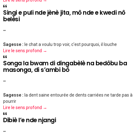
Lire le sens profond →
Singi e puli nde jènè jita, mô nde e kwedi nô
belèsi
""
Sagesse :
le chat a voulu trop voir, c'est pourquoi, il louche
Lire le sens profond →
Songa la bwam di dingabèlè na bedôbu ba
masonga, di s’ambi bô
""
Sagesse :
la dent saine entourée de dents carriées ne tarde pas à
pourrir
Lire le sens profond →
Dibiè l’e nde njangi
""