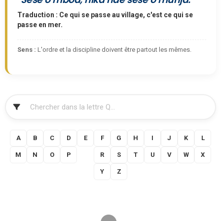
Traduction : Ce qui se passe au village, c'est ce qui se
passe en mer.
Sens :
L'ordre et la discipline doivent être partout les mêmes.
FILTRER
A
B
C
D
E
F
G
H
I
J
K
L
M
N
O
P
Q
R
S
T
U
V
W
X
Y
Z