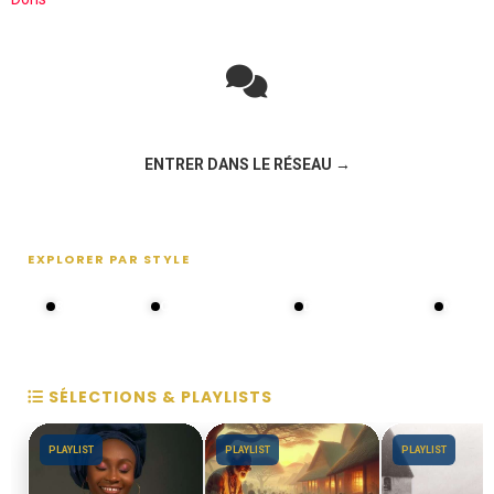
Rejoignez la discussion sur le réseau social !
ENTRER DANS LE RÉSEAU →
EXPLORER PAR STYLE
80s - 90s
Choral groups
Daddy's disco
MAKOS
SÉLECTIONS & PLAYLISTS
PLAYLIST
PLAYLIST
PLAYLIST