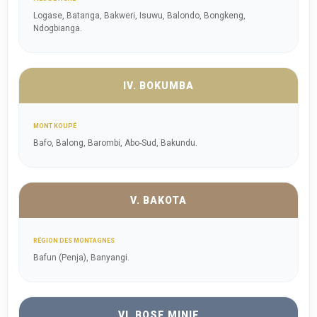
Logase, Batanga, Bakweri, Isuwu, Balondo, Bongkeng,
Ndogbianga.
IV. BOKUMBA
MONT KOUPÉ
Bafo, Balong, Barombi, Abo-Sud, Bakundu.
V. BAKOTA
RÉGION DES MONTAGNES
Bafun (Penja), Banyangi.
VI. BOSE MINIE