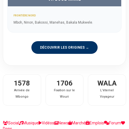
FRONTIÈRE NORD
Mboh, Ninon, Bakossi, Manehas, Bakala Mukwele.
DÉCOUVRIR LES ORIGINES →
1578
1706
WALA
Arrivée de
Fixation sur le
L'éternel
Mbongo
Wouri
Voyageur
Social
Musique
Vidéos
News
Marché
Emplois
Forum
Dons