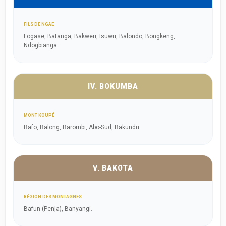
FILS DE NGAE
Logase, Batanga, Bakweri, Isuwu, Balondo, Bongkeng,
Ndogbianga.
IV. BOKUMBA
MONT KOUPÉ
Bafo, Balong, Barombi, Abo-Sud, Bakundu.
V. BAKOTA
RÉGION DES MONTAGNES
Bafun (Penja), Banyangi.