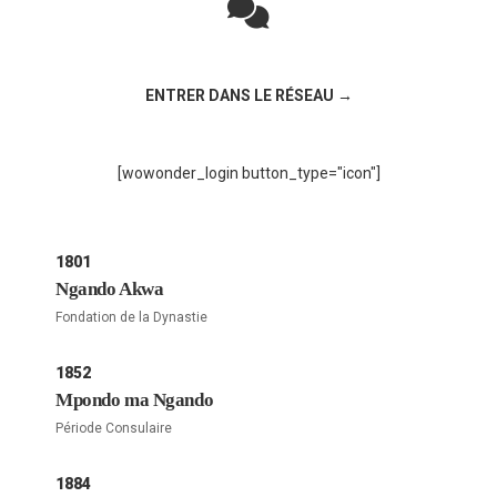
Rejoignez la discussion sur le réseau social !
ENTRER DANS LE RÉSEAU →
[wowonder_login button_type="icon"]
1801
Ngando Akwa
Fondation de la Dynastie
1852
Mpondo ma Ngando
Période Consulaire
1884