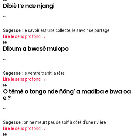
Dibiè l’e nde njangi
""
Sagesse :
le savoir est une collecte, le savoir se partage
Lire le sens profond →
Dibum a bwesè mulopo
""
Sagesse :
le ventre trahit la tête
Lire le sens profond →
O tèmè o tongo nde ñông’ a madiba e bwa oa
e ?
""
Sagesse :
on ne meurt pas de soif à côté d'une rivière
Lire le sens profond →