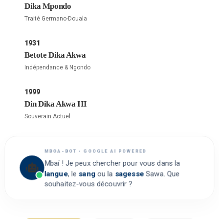
Dika Mpondo
Traité Germano-Douala
1931
Betote Dika Akwa
Indépendance & Ngondo
1999
Din Dika Akwa III
Souverain Actuel
MBOA-BOT • GOOGLE AI POWERED
Mbaí ! Je peux chercher pour vous dans la
langue
, le
sang
ou la
sagesse
Sawa. Que
souhaitez-vous découvrir ?