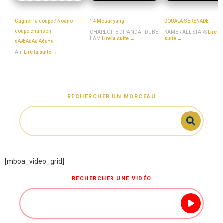
Am
MboaSawa
MboaSawa
Gagner la coupe / Noano
14 Mouanyang
DOUALA SERENADE
coupe chanson
CHARLOTTE DIPANDA - DUBE
KAMER ALL STARS
Lire la
LAM
Lire la suite →
suite →
dÃÆÃâÃâ Ã¢â¬â
Am
Lire la suite →
RECHERCHER UN MORCEAU
[mboa_video_grid]
RECHERCHER UNE VIDÉO