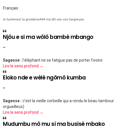
Français :
le hurlement la gronderie### má dői une voix hargneuse
Njôu e si ma wôlô bambè mbango
""
Sagesse :
l'éléphant ne se fatigue pas de porter l'ivoire
Lire le sens profond →
Eloko nde e wèlè ngômô kumba
""
Sagesse :
c'est la vieille corbeille qui a rendu le beau tambour
orgueilleux)
Lire le sens profond →
Mudumbu mô mu si ma busisè mbako