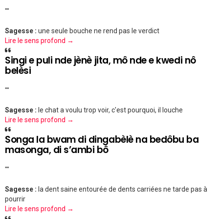
""
Sagesse :
une seule bouche ne rend pas le verdict
Lire le sens profond →
Singi e puli nde jènè jita, mô nde e kwedi nô
belèsi
""
Sagesse :
le chat a voulu trop voir, c'est pourquoi, il louche
Lire le sens profond →
Songa la bwam di dingabèlè na bedôbu ba
masonga, di s’ambi bô
""
Sagesse :
la dent saine entourée de dents carriées ne tarde pas à
pourrir
Lire le sens profond →