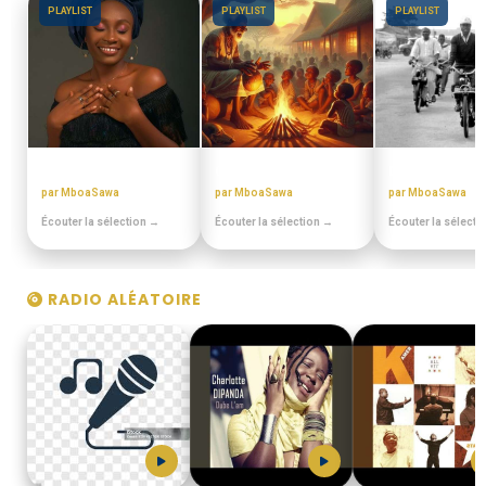
PLAYLIST
PLAYLIST
PLAYLIST
BEST OFF SLOW
CONTES MINIA
DISCOTHEQUE 
par MboaSawa
par MboaSawa
par MboaSawa
Écouter la sélection →
Écouter la sélection →
Écouter la sélecti
RADIO ALÉATOIRE