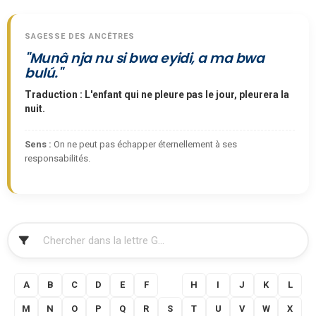
SAGESSE DES ANCÊTRES
"Munâ nja nu si bwa eyidi, a ma bwa
bulú."
Traduction : L'enfant qui ne pleure pas le jour, pleurera la
nuit.
Sens :
On ne peut pas échapper éternellement à ses
responsabilités.
FILTRER
A
B
C
D
E
F
G
H
I
J
K
L
M
N
O
P
Q
R
S
T
U
V
W
X