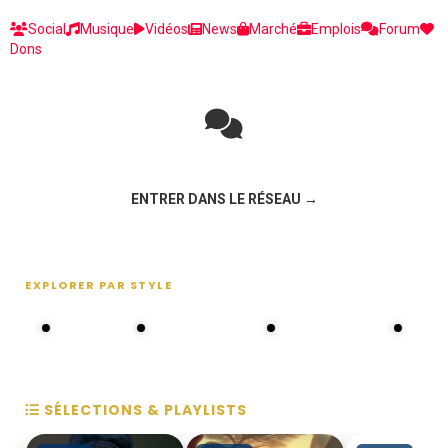
Social
Musique
Vidéos
News
Marché
Emplois
Forum
Dons
Rejoignez la discussion sur le réseau social !
ENTRER DANS LE RÉSEAU →
EXPLORER PAR STYLE
80s - 90s
Choral groups
Daddy's disco
MAKOS
SÉLECTIONS & PLAYLISTS