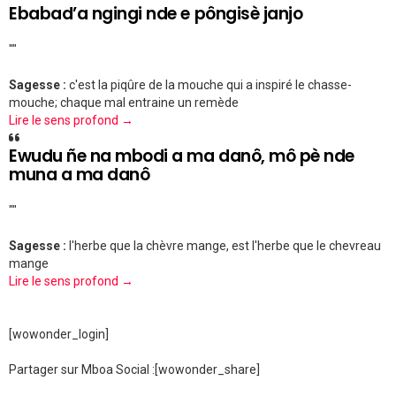
Ebabad’a ngingi nde e pôngisè janjo
""
Sagesse :
c'est la piqûre de la mouche qui a inspiré le chasse-
mouche; chaque mal entraine un remède
Lire le sens profond →
Ewudu ñe na mbodi a ma danô, mô pè nde
muna a ma danô
""
Sagesse :
l'herbe que la chèvre mange, est l'herbe que le chevreau
mange
Lire le sens profond →
[wowonder_login]
Partager sur Mboa Social :
[wowonder_share]