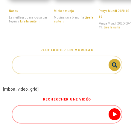
NGUISA
MboaSawa
Penya_Mundi
Nanou
Miolo o munja
Penya Mundi 2020-09-14
19.
Le meilleur du makossa par
Musina su a bi munja
Lire la
Nguisa
Lire la suite →
suite →
Penya Mundi 2020-09-14 
19.
Lire la suite →
RECHERCHER UN MORCEAU
[mboa_video_grid]
RECHERCHER UNE VIDÉO