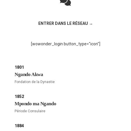
Rejoignez la discussion sur le réseau social !
ENTRER DANS LE RÉSEAU →
[wowonder_login button_type="icon"]
1801
Ngando Akwa
Fondation de la Dynastie
1852
Mpondo ma Ngando
Période Consulaire
1884