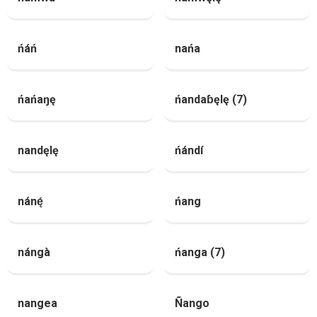
ńáń
nańa
ńańaŋę
ńandaɓęlę (7)
nandęlę
ńándí
nánę́
ńang
nángà
ńanga (7)
nangea
Ñango