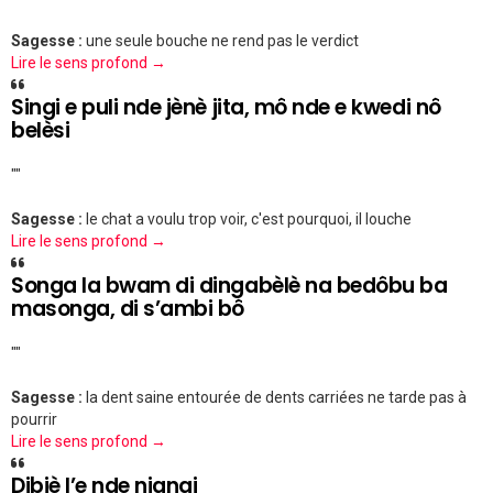
Sagesse :
une seule bouche ne rend pas le verdict
Lire le sens profond →
Singi e puli nde jènè jita, mô nde e kwedi nô
belèsi
""
Sagesse :
le chat a voulu trop voir, c'est pourquoi, il louche
Lire le sens profond →
Songa la bwam di dingabèlè na bedôbu ba
masonga, di s’ambi bô
""
Sagesse :
la dent saine entourée de dents carriées ne tarde pas à
pourrir
Lire le sens profond →
Dibiè l’e nde njangi