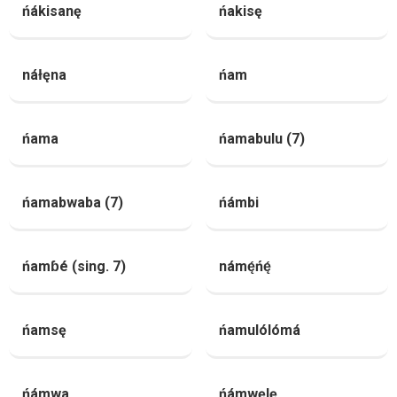
ńákisanę
ńakisę
náłęna
ńam
ńama
ńamabulu (7)
ńamabwaba (7)
ńámbi
ńamɓé (sing. 7)
námę́ńę́
ńamsę
ńamulólómá
ńámwa
ńámwęlę