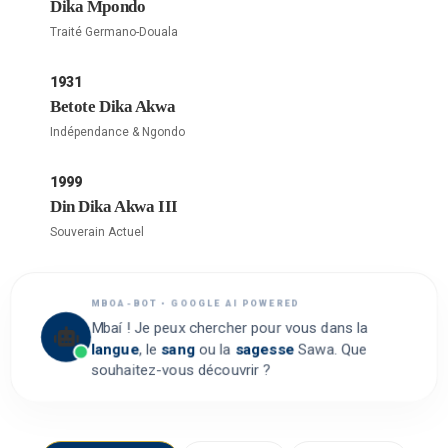
Dika Mpondo
Traité Germano-Douala
1931
Betote Dika Akwa
Indépendance & Ngondo
1999
Din Dika Akwa III
Souverain Actuel
MBOA-BOT • GOOGLE AI POWERED
Mbaí ! Je peux chercher pour vous dans la
langue
, le
sang
ou la
sagesse
Sawa. Que
souhaitez-vous découvrir ?