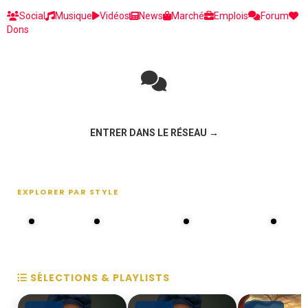
Social
Musique
Vidéos
News
Marché
Emplois
Forum
Dons
Rejoignez la discussion sur le réseau social !
ENTRER DANS LE RÉSEAU →
EXPLORER PAR STYLE
80s - 90s
Choral groups
Daddy's disco
MAKOS
SÉLECTIONS & PLAYLISTS