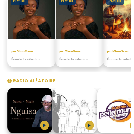
PLAYLIST
PLAYLIST
PLAYLIST
MIX BEST OFF
BEST OFF SLOW
CONTES MINIA
par MboaSawa
par MboaSawa
par MboaSawa
Écouter la sélection →
Écouter la sélection →
Écouter la sélecti
RADIO ALÉATOIRE