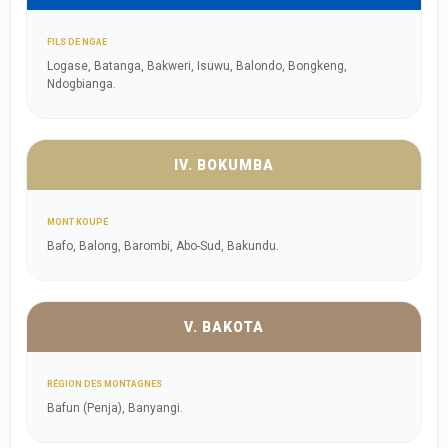
FILS DE NGAE
Logase, Batanga, Bakweri, Isuwu, Balondo, Bongkeng,
Ndogbianga.
IV. BOKUMBA
MONT KOUPÉ
Bafo, Balong, Barombi, Abo-Sud, Bakundu.
V. BAKOTA
RÉGION DES MONTAGNES
Bafun (Penja), Banyangi.