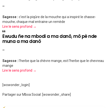
""
Sagesse :
c'est la piqûre de la mouche qui a inspiré le chasse-
mouche; chaque mal entraine un remède
Lire le sens profond →
Ewudu ñe na mbodi a ma danô, mô pè nde
muna a ma danô
""
Sagesse :
l'herbe que la chèvre mange, est l'herbe que le chevreau
mange
Lire le sens profond →
[wowonder_login]
Partager sur Mboa Social :
[wowonder_share]