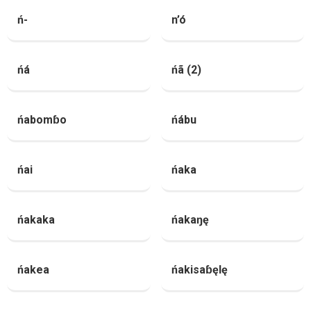
ń-
n’ó
ńá
ńã (2)
ńabomɓo
ńábu
ńai
ńaka
ńakaka
ńakaŋę
ńakea
ńakisaɓęlę