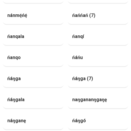
nánmę́ńę́
ńańńań (7)
ńanqala
ńanqí
ńanqo
ńáńu
ńáŋga
ńáŋga (7)
ńáŋgala
naŋgananŋgaŋę
náŋganę
ńáŋgó