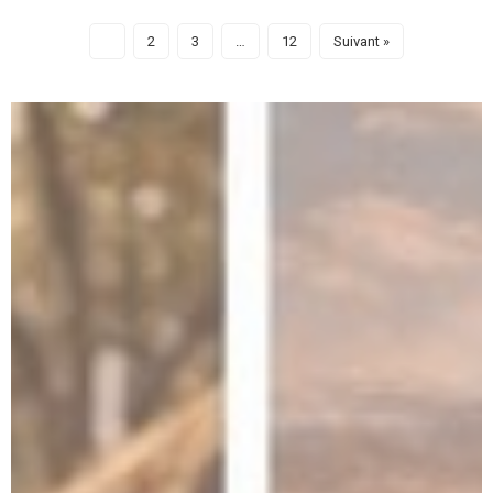
1
2
3
…
12
Suivant »