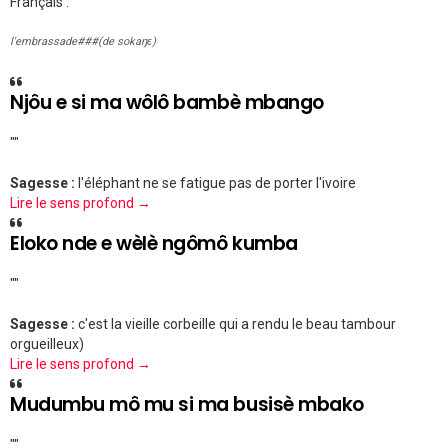
Français :
l'embrassade###(de sokaŋɛ)
Njôu e si ma wôlô bambè mbango
""
Sagesse :
l'éléphant ne se fatigue pas de porter l'ivoire
Lire le sens profond →
Eloko nde e wèlè ngômô kumba
""
Sagesse :
c'est la vieille corbeille qui a rendu le beau tambour
orgueilleux)
Lire le sens profond →
Mudumbu mô mu si ma busisè mbako
""