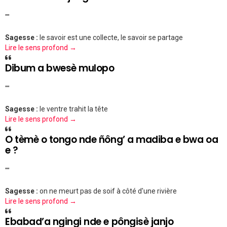
""
Sagesse :
le savoir est une collecte, le savoir se partage
Lire le sens profond →
Dibum a bwesè mulopo
""
Sagesse :
le ventre trahit la tête
Lire le sens profond →
O tèmè o tongo nde ñông’ a madiba e bwa oa
e ?
""
Sagesse :
on ne meurt pas de soif à côté d'une rivière
Lire le sens profond →
Ebabad’a ngingi nde e pôngisè janjo