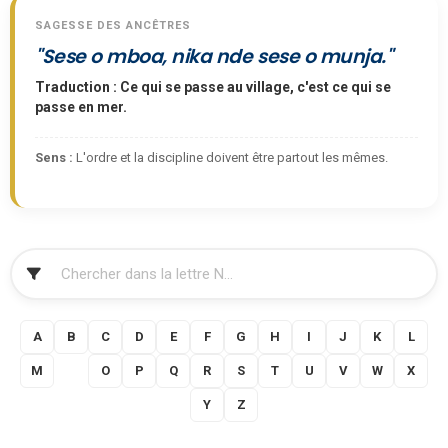
SAGESSE DES ANCÊTRES
"Sese o mboa, nika nde sese o munja."
Traduction : Ce qui se passe au village, c'est ce qui se
passe en mer.
Sens :
L'ordre et la discipline doivent être partout les mêmes.
FILTRER
A
B
C
D
E
F
G
H
I
J
K
L
M
N
O
P
Q
R
S
T
U
V
W
X
Y
Z