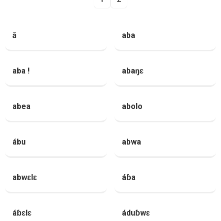
ā
aba
aba !
abaŋɛ
abea
abolo
ábu
abwa
abwɛlɛ
áɓa
áɓɛlɛ
áduɓwɛ