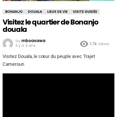
BONANJO
DOUALA
LIEUX DE VIE
VISITE GUIDÉE
Visitez le quartier de Bonanjo
douala
by
mboasawa
1.7k
Views
il y a 3 ans
Visitez Douala, le cœur du peuple avec Trajet
Cameroun