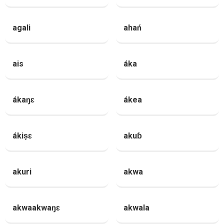
agali
ahań
ais
áka
ákaŋɛ
ákea
ákiṣɛ
akuɓ
akuri
akwa
akwaakwaŋɛ
akwala