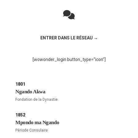
Rejoignez la discussion sur le réseau social !
ENTRER DANS LE RÉSEAU →
[wowonder_login button_type="icon"]
1801
Ngando Akwa
Fondation de la Dynastie
1852
Mpondo ma Ngando
Période Consulaire