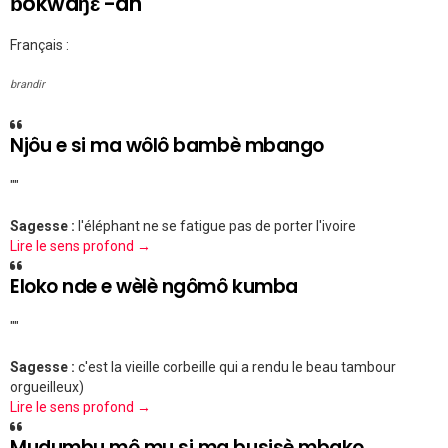
ɓokwaŋɛ -an
Français :
brandir
Njôu e si ma wôlô bambè mbango
""
Sagesse :
l'éléphant ne se fatigue pas de porter l'ivoire
Lire le sens profond →
Eloko nde e wèlè ngômô kumba
""
Sagesse :
c'est la vieille corbeille qui a rendu le beau tambour
orgueilleux)
Lire le sens profond →
Mudumbu mô mu si ma busisè mbako