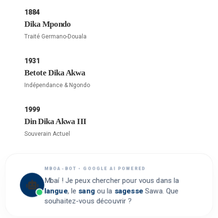
1884
Dika Mpondo
Traité Germano-Douala
1931
Betote Dika Akwa
Indépendance & Ngondo
1999
Din Dika Akwa III
Souverain Actuel
MBOA-BOT • GOOGLE AI POWERED
Mbaí ! Je peux chercher pour vous dans la
langue
, le
sang
ou la
sagesse
Sawa. Que
souhaitez-vous découvrir ?