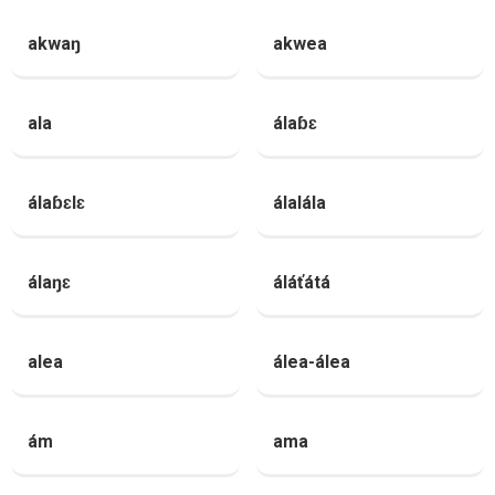
akwaŋ
akwea
ala
álaɓɛ
álaɓɛlɛ
álalála
álaŋɛ
áláťátá
alea
álea-álea
ám
ama