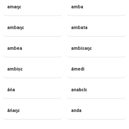
amaŋɛ
amɓa
amɓaŋɛ
amɓata
amɓea
amɓisaŋɛ
amɓiṣɛ
ámedi
áńa
anabɛlɛ
áńaŋɛ
anda