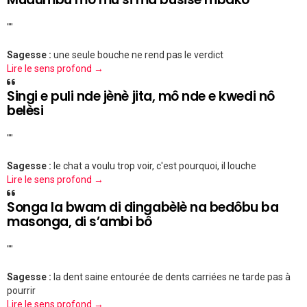
""
Sagesse :
une seule bouche ne rend pas le verdict
Lire le sens profond →
Singi e puli nde jènè jita, mô nde e kwedi nô
belèsi
""
Sagesse :
le chat a voulu trop voir, c'est pourquoi, il louche
Lire le sens profond →
Songa la bwam di dingabèlè na bedôbu ba
masonga, di s’ambi bô
""
Sagesse :
la dent saine entourée de dents carriées ne tarde pas à
pourrir
Lire le sens profond →