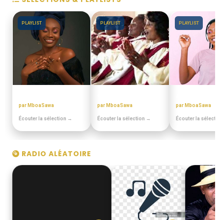
PLAYLIST
PLAYLIST
PLAYLIST
BEST OFF SLOW
CHORALES ELONGUI
ANNEES 80 - 9
par MboaSawa
par MboaSawa
par MboaSawa
Écouter la sélection →
Écouter la sélection →
Écouter la sélecti
RADIO ALÉATOIRE