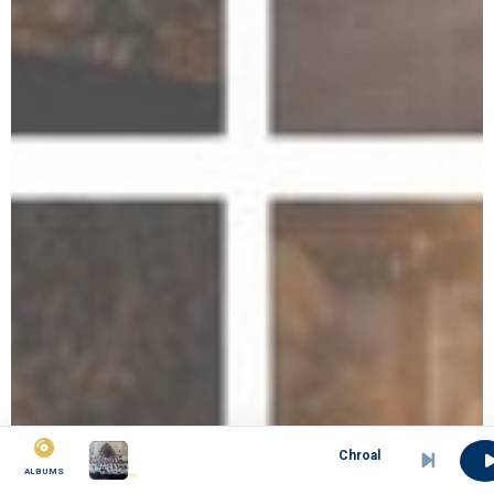
Chroale d&amp;#039;hommes paris
ALBUMS