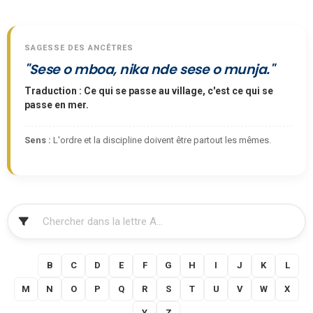
SAGESSE DES ANCÊTRES
"Sese o mboa, nika nde sese o munja."
Traduction : Ce qui se passe au village, c'est ce qui se
passe en mer.
Sens :
L'ordre et la discipline doivent être partout les mêmes.
FILTRER
A
B
C
D
E
F
G
H
I
J
K
L
M
N
O
P
Q
R
S
T
U
V
W
X
Y
Z