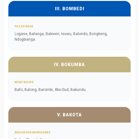
III. BOMBEDI
FILS DE NGAE
Logase, Batanga, Bakweri, Isuwu, Balondo, Bongkeng,
Ndogbianga.
IV. BOKUMBA
MONT KOUPÉ
Bafo, Balong, Barombi, Abo-Sud, Bakundu.
V. BAKOTA
RÉGION DES MONTAGNES