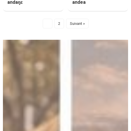
andaŋɛ
andea
1
2
Suivant »