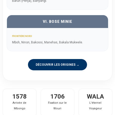
Bafun (Penja), Banyangi.
VI. BOSE MINIE
FRONTIÈRE NORD
Mboh, Ninon, Bakossi, Manehas, Bakala Mukwele.
DÉCOUVRIR LES ORIGINES →
1578
1706
WALA
Arrivée de
Fixation sur le
L'éternel
Mbongo
Wouri
Voyageur