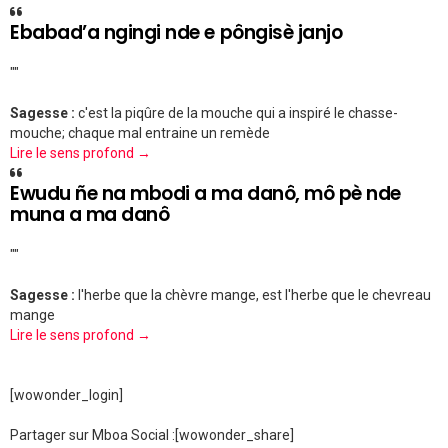
Ebabad’a ngingi nde e pôngisè janjo
""
Sagesse :
c'est la piqûre de la mouche qui a inspiré le chasse-
mouche; chaque mal entraine un remède
Lire le sens profond →
Ewudu ñe na mbodi a ma danô, mô pè nde
muna a ma danô
""
Sagesse :
l'herbe que la chèvre mange, est l'herbe que le chevreau
mange
Lire le sens profond →
[wowonder_login]
Partager sur Mboa Social :
[wowonder_share]