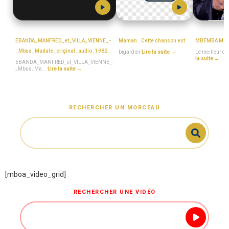
Ebanda_et_Villavienne
bigardier
BEN_DECC
EBANDA_MANFRED_et_VILLA_VIENNE_-
Maman.. Cette chanson est
MBEMBA MU
_Mbua_Madale_original_audio_1982.
bigardier
Lire la suite →
Le meilleur d
la suite →
EBANDA_MANFRED_et_VILLA_VIENNE_-
_Mbua_Ma...
Lire la suite →
RECHERCHER UN MORCEAU
[mboa_video_grid]
RECHERCHER UNE VIDÉO