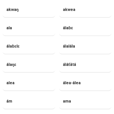
akwaŋ
akwea
ala
álaɓɛ
álaɓɛlɛ
álalála
álaŋɛ
áláťátá
alea
álea-álea
ám
ama