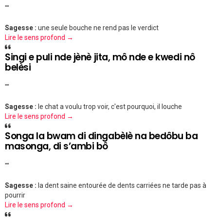
""
Sagesse :
une seule bouche ne rend pas le verdict
Lire le sens profond →
Singi e puli nde jènè jita, mô nde e kwedi nô
belèsi
""
Sagesse :
le chat a voulu trop voir, c'est pourquoi, il louche
Lire le sens profond →
Songa la bwam di dingabèlè na bedôbu ba
masonga, di s’ambi bô
""
Sagesse :
la dent saine entourée de dents carriées ne tarde pas à
pourrir
Lire le sens profond →