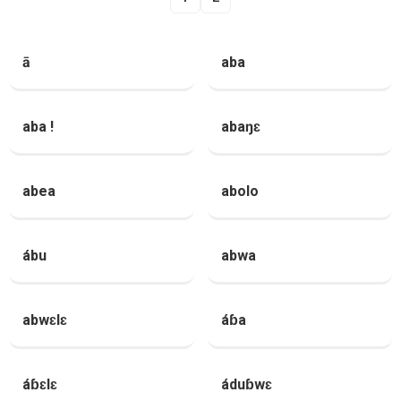
ā
aba
aba !
abaŋɛ
abea
abolo
ábu
abwa
abwɛlɛ
áɓa
áɓɛlɛ
áduɓwɛ