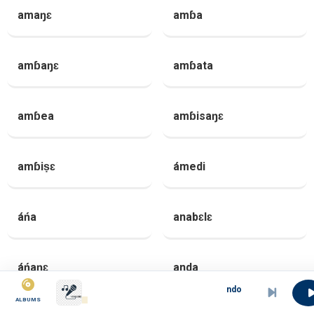
amaŋɛ
amɓa
amɓaŋɛ
amɓata
amɓea
amɓisaŋɛ
amɓiṣɛ
ámedi
áńa
anabɛlɛ
áńaŋɛ
anda
ndolo l\&#039;amour
ALBUMS