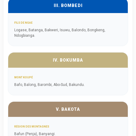
III. BOMBEDI
FILS DE NGAE
Logase, Batanga, Bakweri, Isuwu, Balondo, Bongkeng,
Ndogbianga.
IV. BOKUMBA
MONT KOUPÉ
Bafo, Balong, Barombi, Abo-Sud, Bakundu.
V. BAKOTA
RÉGION DES MONTAGNES
Bafun (Penja), Banyangi.