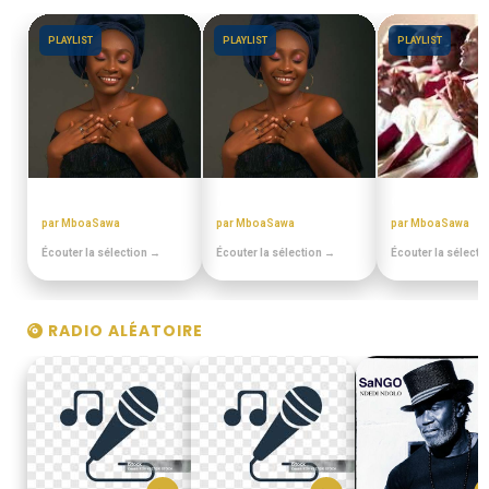
PLAYLIST
PLAYLIST
PLAYLIST
BEST OFF SLOW
MIX BEST OFF
CHORALES EL
par MboaSawa
par MboaSawa
par MboaSawa
Écouter la sélection →
Écouter la sélection →
Écouter la sélecti
RADIO ALÉATOIRE