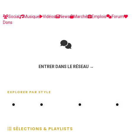
Social
Musique
Vidéos
News
Marché
Emplois
Forum
Dons
Rejoignez la discussion sur le réseau social !
ENTRER DANS LE RÉSEAU →
EXPLORER PAR STYLE
80s - 90s
Choral groups
Daddy's disco
MAKOS
SÉLECTIONS & PLAYLISTS