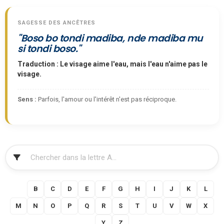
SAGESSE DES ANCÊTRES
"Boso bo tondi madiba, nde madiba mu
si tondi boso."
Traduction : Le visage aime l'eau, mais l'eau n'aime pas le
visage.
Sens :
Parfois, l'amour ou l'intérêt n'est pas réciproque.
FILTRER
A
B
C
D
E
F
G
H
I
J
K
L
M
N
O
P
Q
R
S
T
U
V
W
X
Y
Z