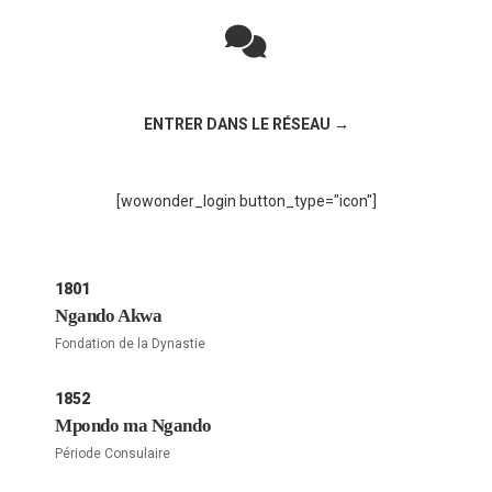
Rejoignez la discussion sur le réseau social !
ENTRER DANS LE RÉSEAU →
[wowonder_login button_type="icon"]
1801
Ngando Akwa
Fondation de la Dynastie
1852
Mpondo ma Ngando
Période Consulaire