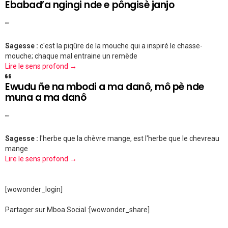
Ebabad’a ngingi nde e pôngisè janjo
""
Sagesse :
c'est la piqûre de la mouche qui a inspiré le chasse-
mouche; chaque mal entraine un remède
Lire le sens profond →
Ewudu ñe na mbodi a ma danô, mô pè nde
muna a ma danô
""
Sagesse :
l'herbe que la chèvre mange, est l'herbe que le chevreau
mange
Lire le sens profond →
[wowonder_login]
Partager sur Mboa Social :
[wowonder_share]