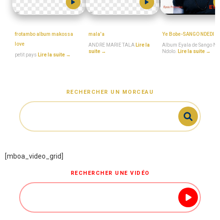
Petit_Pays
ANDRE_MARIE_TALA
MboaSawa
frotambo album makossa
mala'a
Ye Bobe-SANGO NDEDI
love
ANDRE MARIE TALA
Lire la
Album Eyala de Sango Nd
suite →
Ndolo.
Lire la suite →
petit pays
Lire la suite →
RECHERCHER UN MORCEAU
[mboa_video_grid]
RECHERCHER UNE VIDÉO