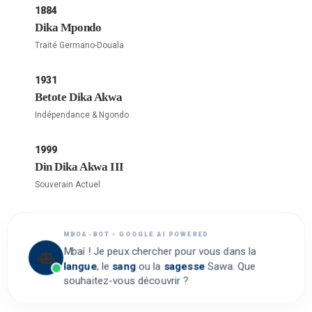
1884
Dika Mpondo
Traité Germano-Douala
1931
Betote Dika Akwa
Indépendance & Ngondo
1999
Din Dika Akwa III
Souverain Actuel
MBOA-BOT • GOOGLE AI POWERED
Mbaí ! Je peux chercher pour vous dans la
langue
, le
sang
ou la
sagesse
Sawa. Que
souhaitez-vous découvrir ?