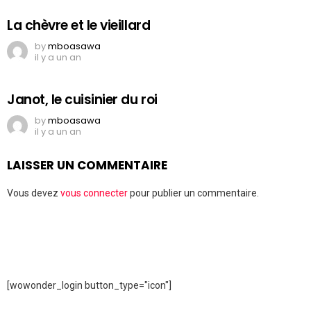
La chèvre et le vieillard
by
mboasawa
il y a un an
Janot, le cuisinier du roi
by
mboasawa
il y a un an
LAISSER UN COMMENTAIRE
Vous devez
vous connecter
pour publier un commentaire.
[wowonder_login button_type="icon"]