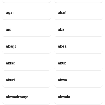
agali
ahań
ais
áka
ákaŋɛ
ákea
ákiṣɛ
akuɓ
akuri
akwa
akwaakwaŋɛ
akwala