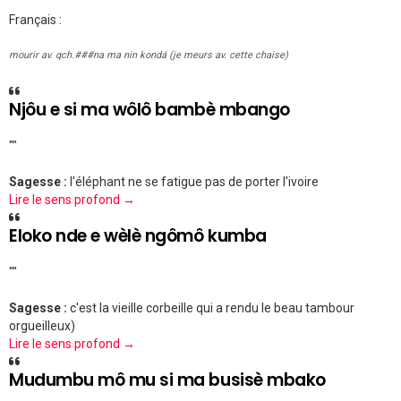
Français :
mourir av. qch.###na ma nin kondá (je meurs av. cette chaise)
Njôu e si ma wôlô bambè mbango
""
Sagesse :
l'éléphant ne se fatigue pas de porter l'ivoire
Lire le sens profond →
Eloko nde e wèlè ngômô kumba
""
Sagesse :
c'est la vieille corbeille qui a rendu le beau tambour
orgueilleux)
Lire le sens profond →
Mudumbu mô mu si ma busisè mbako