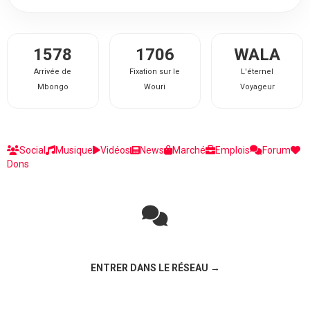
1578
1706
WALA
Arrivée de
Fixation sur le
L'éternel
Mbongo
Wouri
Voyageur
Social
Musique
Vidéos
News
Marché
Emplois
Forum
Dons
Rejoignez la discussion sur le réseau social !
ENTRER DANS LE RÉSEAU →