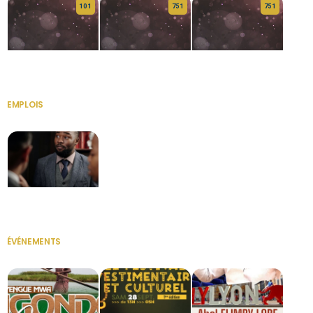
10 1
75 1
75 1
HERITAGE OS
KABA POIVRE
KABA POIVRE
EMPLOIS
VOIR TOUT
Secrétaire
ÉVÉNEMENTS
VOIR TOUT