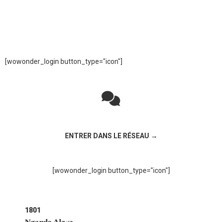
[wowonder_login button_type="icon"]
Rejoignez la discussion sur le réseau social !
ENTRER DANS LE RÉSEAU →
[wowonder_login button_type="icon"]
1801