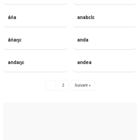
áńa
anabɛlɛ
áńaŋɛ
anda
andaŋɛ
andea
1
2
Suivant »