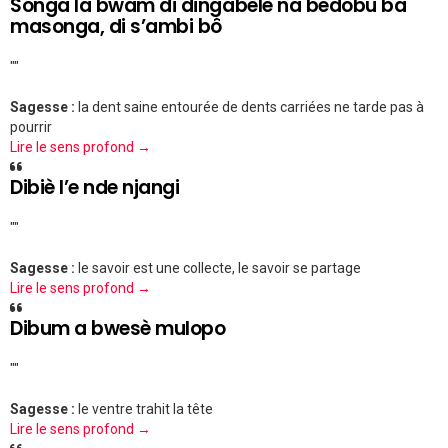
Songa la bwam di dingabèlè na bedôbu ba
masonga, di s’ambi bô
""
Sagesse :
la dent saine entourée de dents carriées ne tarde pas à
pourrir
Lire le sens profond →
Dibiè l’e nde njangi
""
Sagesse :
le savoir est une collecte, le savoir se partage
Lire le sens profond →
Dibum a bwesè mulopo
""
Sagesse :
le ventre trahit la tête
Lire le sens profond →