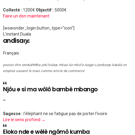
Collecté :
1200€
Objectif :
5000€
Faire un don maintenant
[wowonder_login button_type="icon"]
L'instant Duala
andisaŋɛ
Français :
pouvoir être vendu###ɓa yoki ɓolaŋɛ mɓasi ka mɓol'a ńuŋgá o jandisaŋɛ ɓakála on
emploie souvent le maïs comme article de commerce
Njôu e si ma wôlô bambè mbango
""
Sagesse :
l'éléphant ne se fatigue pas de porter l'ivoire
Lire le sens profond →
Eloko nde e wèlè ngômô kumba