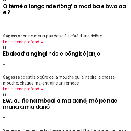
O tèmè o tongo nde ñông’ a madiba e bwa oa
e ?
""
Sagesse :
on ne meurt pas de soif à côté d'une rivière
Lire le sens profond →
Ebabad’a ngingi nde e pôngisè janjo
""
Sagesse :
c'est la piqûre de la mouche qui a inspiré le chasse-
mouche; chaque mal entraine un remède
Lire le sens profond →
Ewudu ñe na mbodi a ma danô, mô pè nde
muna a ma danô
""
Sagesse :
l'herbe que la chèvre mange, est l'herbe que le chevreau