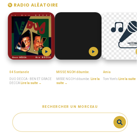
RADIO ALÉATOIRE
MboaSawa
MISSE_NGOH
Tom_Yom's
04 Sontanele
MISSE NGOH dibumbe.
Amia
DUO DECCA - BEN ET GRACE
MISSE NGOH dibumbe.
Lire la
Tom Yom's
Lire la suite →
DECCA
Lire la suite →
suite →
RECHERCHER UN MORCEAU