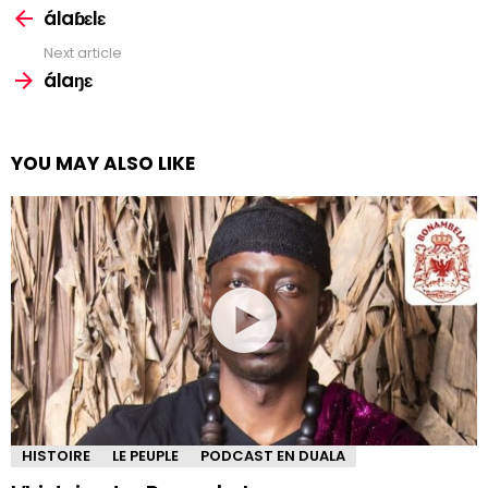
more
álaɓɛlɛ
Next article
álaŋɛ
YOU MAY ALSO LIKE
HISTOIRE
LE PEUPLE
PODCAST EN DUALA