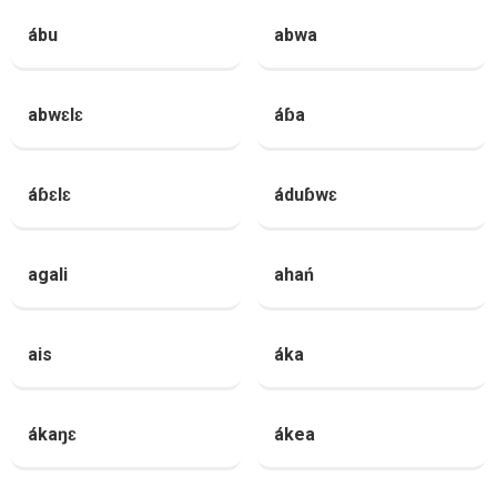
ábu
abwa
abwɛlɛ
áɓa
áɓɛlɛ
áduɓwɛ
agali
ahań
ais
áka
ákaŋɛ
ákea