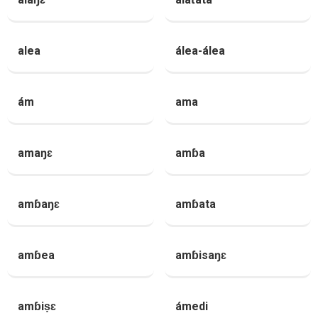
alea
álea-álea
ám
ama
amaŋɛ
amɓa
amɓaŋɛ
amɓata
amɓea
amɓisaŋɛ
amɓiṣɛ
ámedi