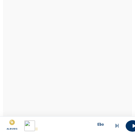
Eboa_Lotin_Elimba_Dikalo.
ALBUMS