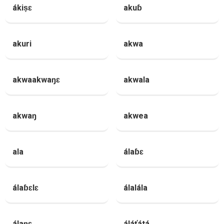
ákiṣɛ
akuɓ
akuri
akwa
akwaakwaŋɛ
akwala
akwaŋ
akwea
ala
álaɓɛ
álaɓɛlɛ
álalála
álaŋɛ
áláťátá