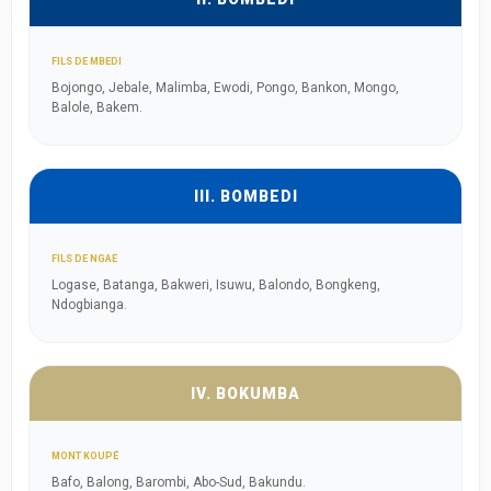
FILS DE MBEDI
Bojongo, Jebale, Malimba, Ewodi, Pongo, Bankon, Mongo,
Balole, Bakem.
III. BOMBEDI
FILS DE NGAE
Logase, Batanga, Bakweri, Isuwu, Balondo, Bongkeng,
Ndogbianga.
IV. BOKUMBA
MONT KOUPÉ
Bafo, Balong, Barombi, Abo-Sud, Bakundu.