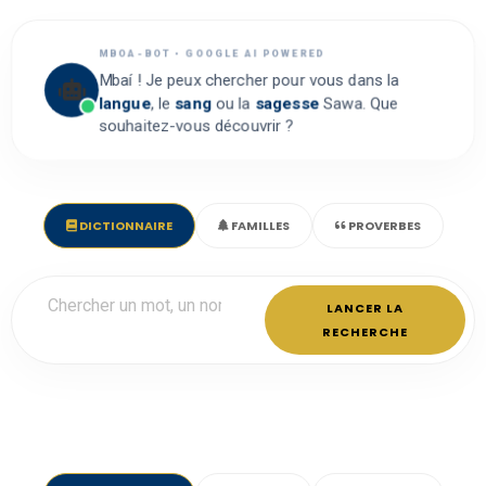
MBOA-BOT • GOOGLE AI POWERED
Mbaí ! Je peux chercher pour vous dans la
langue
, le
sang
ou la
sagesse
Sawa. Que
souhaitez-vous découvrir ?
DICTIONNAIRE
FAMILLES
PROVERBES
LANCER LA
RECHERCHE