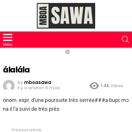
S
Menu
álalála
by
mboasawa
1.4k
Views
il y a environ 6 mois
onom. expr. d’une poursuite très serrée###a ɓupɛ mɔ
na il l’a suivi de très près
Previous article
See