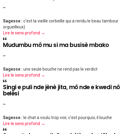
""
Sagesse :
c'est la vieille corbeille qui a rendu le beau tambour
orgueilleux)
Lire le sens profond →
Mudumbu mô mu si ma busisè mbako
""
Sagesse :
une seule bouche ne rend pas le verdict
Lire le sens profond →
Singi e puli nde jènè jita, mô nde e kwedi nô
belèsi
""
Sagesse :
le chat a voulu trop voir, c'est pourquoi, il louche
Lire le sens profond →