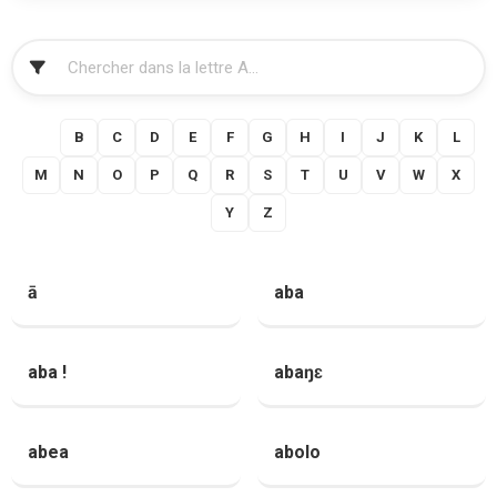
FILTRER
A
B
C
D
E
F
G
H
I
J
K
L
M
N
O
P
Q
R
S
T
U
V
W
X
Y
Z
ā
aba
aba !
abaŋɛ
abea
abolo