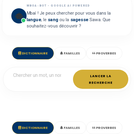
MBOA-BOT • GOOGLE AI POWERED
Mbaí ! Je peux chercher pour vous dans la
langue
, le
sang
ou la
sagesse
Sawa. Que
souhaitez-vous découvrir ?
DICTIONNAIRE
FAMILLES
PROVERBES
LANCER LA
RECHERCHE
DICTIONNAIRE
FAMILLES
PROVERBES