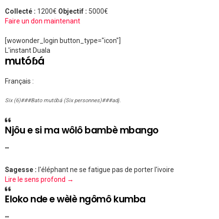
Collecté :
1200€
Objectif :
5000€
Faire un don maintenant
[wowonder_login button_type="icon"]
L'instant Duala
mutóɓá
Français :
Six (6)###Bato mutóɓá (Six personnes)###adj.
Njôu e si ma wôlô bambè mbango
""
Sagesse :
l'éléphant ne se fatigue pas de porter l'ivoire
Lire le sens profond →
Eloko nde e wèlè ngômô kumba