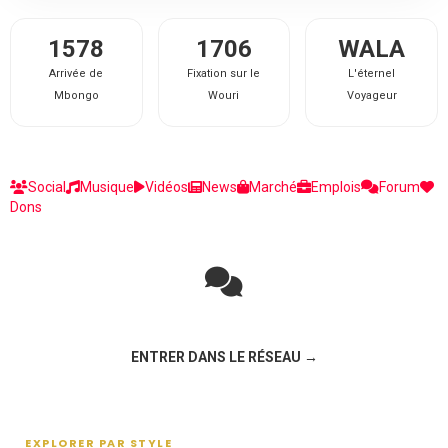
1578
1706
WALA
Arrivée de
Fixation sur le
L'éternel
Mbongo
Wouri
Voyageur
Social
Musique
Vidéos
News
Marché
Emplois
Forum
Dons
Rejoignez la discussion sur le réseau social !
ENTRER DANS LE RÉSEAU →
EXPLORER PAR STYLE