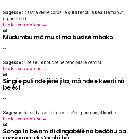
""
Sagesse :
c'est la vieille corbeille qui a rendu le beau tambour
orgueilleux)
Lire le sens profond →
Mudumbu mô mu si ma busisè mbako
""
Sagesse :
une seule bouche ne rend pas le verdict
Lire le sens profond →
Singi e puli nde jènè jita, mô nde e kwedi nô
belèsi
""
Sagesse :
le chat a voulu trop voir, c'est pourquoi, il louche
Lire le sens profond →
Songa la bwam di dingabèlè na bedôbu ba
masonga, di s’ambi bô