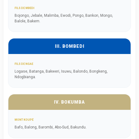
FILS DE MBEDI
Bojongo, Jebale, Malimba, Ewodi, Pongo, Bankon, Mongo,
Balole, Bakem.
III. BOMBEDI
FILS DE NGAE
Logase, Batanga, Bakweri, Isuwu, Balondo, Bongkeng,
Ndogbianga.
IV. BOKUMBA
MONT KOUPÉ
Bafo, Balong, Barombi, Abo-Sud, Bakundu.