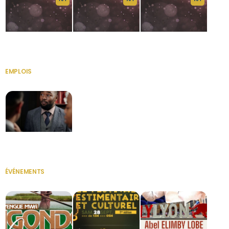
HERITAGE OS
KABA POIVRE
KABA POIVRE
EMPLOIS
VOIR TOUT
Secrétaire
ÉVÉNEMENTS
VOIR TOUT