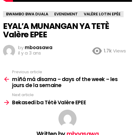
BWAMBO BWA DUALA
EVENEMENT
VALÈRE LOTIN EPÉE
EYAL’A MUNANGAN YA TETÈ
Valère EPEE
by
mboasawa
1.7k
Views
il y a 3 ans
Previous article
See
more
míñá má disama – days of the week – les
jours de la semaine
Next article
Bekasedi ba Tétè Valère EPEE
Written by
mboasawa