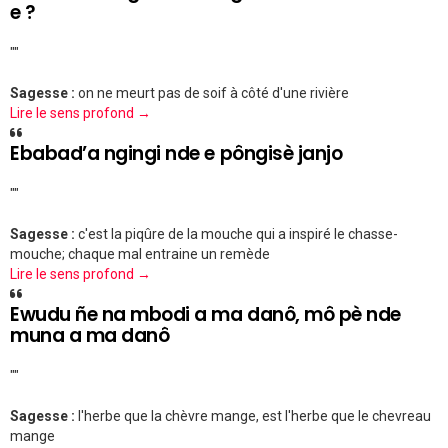
e ?
""
Sagesse :
on ne meurt pas de soif à côté d'une rivière
Lire le sens profond →
Ebabad’a ngingi nde e pôngisè janjo
""
Sagesse :
c'est la piqûre de la mouche qui a inspiré le chasse-
mouche; chaque mal entraine un remède
Lire le sens profond →
Ewudu ñe na mbodi a ma danô, mô pè nde
muna a ma danô
""
Sagesse :
l'herbe que la chèvre mange, est l'herbe que le chevreau
mange