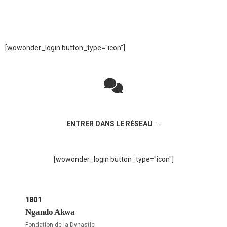
[wowonder_login button_type="icon"]
Rejoignez la discussion sur le réseau social !
ENTRER DANS LE RÉSEAU →
[wowonder_login button_type="icon"]
1801
Ngando Akwa
Fondation de la Dynastie