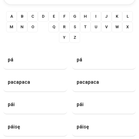
A
B
C
D
E
F
G
H
I
J
K
L
M
N
O
P
Q
R
S
T
U
V
W
X
Y
Z
pá
pá
pacapaca
pacapaca
pái
pái
páisę
páisę