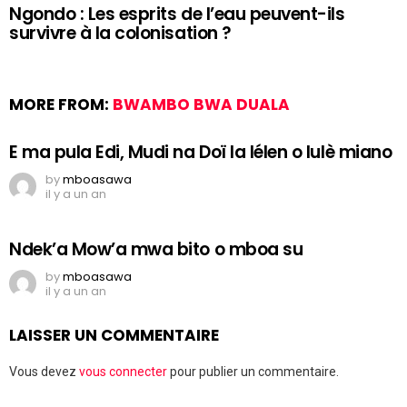
Ngondo : Les esprits de l’eau peuvent-ils
survivre à la colonisation ?
MORE FROM:
BWAMBO BWA DUALA
E ma pula Edi, Mudi na Doï la lélen o lulè miano
by
mboasawa
il y a un an
Ndek’a Mow’a mwa bito o mboa su
by
mboasawa
il y a un an
LAISSER UN COMMENTAIRE
Vous devez
vous connecter
pour publier un commentaire.