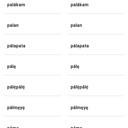
palákam
palákam
palan
palan
pálapata
pálapata
pálę
pálę
pálę́pálę́
pálę́pálę́
pálmęyę
pálmęyę