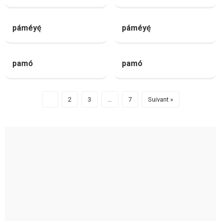
páméyę́
páméyę́
pamó
pamó
1
2
3
…
7
Suivant »