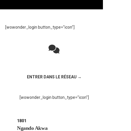
[wowonder_login button_type="icon"]
Rejoignez la discussion sur le réseau social
!
ENTRER DANS LE RÉSEAU →
[wowonder_login button_type="icon"]
1801
Ngando Akwa