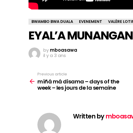
BWAMBO BWA DUALA
EVENEMENT
VALÈRE LOTI
EYAL’A MUNANGAN Y
by
mboasawa
il y a 3 ans
Previous article
See
more
míñá má disama – days of the
week – les jours de la semaine
Written by
mboasa