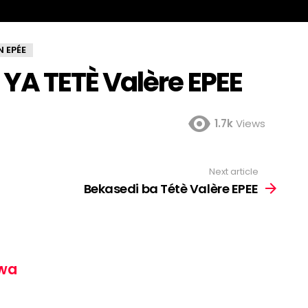
N EPÉE
A TETÈ Valère EPEE
1.7k
Views
Next article
Bekasedi ba Tétè Valère EPEE
wa