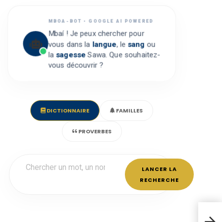
MBOA-BOT • GOOGLE AI POWERED
Mbaí ! Je peux chercher pour
vous dans la
langue
, le
sang
ou
la
sagesse
Sawa. Que souhaitez-
vous découvrir ?
DICTIONNAIRE
FAMILLES
PROVERBES
LANCER LA
RECHERCHE
Beka