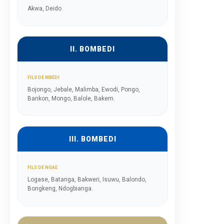
Akwa, Deido
II. BOMBEDI
FILS DE MBEDI
Bojongo, Jebale, Malimba, Ewodi, Pongo,
Bankon, Mongo, Balole, Bakem.
III. BOMBEDI
FILS DE NGAE
Logase, Batanga, Bakweri, Isuwu, Balondo,
Bongkeng, Ndogbianga.