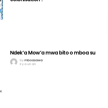
Ndek’a Mow’a mwa bito o mboa su
by
mboasawa
il y a un an
e.