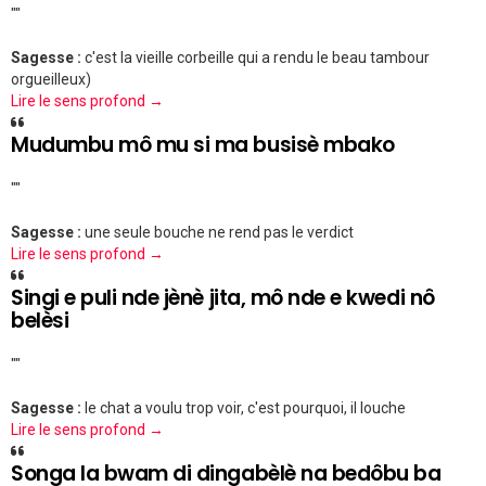
""
Sagesse :
c'est la vieille corbeille qui a rendu le beau tambour
orgueilleux)
Lire le sens profond →
Mudumbu mô mu si ma busisè mbako
""
Sagesse :
une seule bouche ne rend pas le verdict
Lire le sens profond →
Singi e puli nde jènè jita, mô nde e kwedi nô
belèsi
""
Sagesse :
le chat a voulu trop voir, c'est pourquoi, il louche
Lire le sens profond →
Songa la bwam di dingabèlè na bedôbu ba