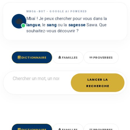
MBOA-BOT • GOOGLE AI POWERED
Mbaí ! Je peux chercher pour vous dans la
langue
, le
sang
ou la
sagesse
Sawa. Que
souhaitez-vous découvrir ?
DICTIONNAIRE
FAMILLES
PROVERBES
LANCER LA
RECHERCHE
DICTIONNAIRE
FAMILLES
PROVERBES