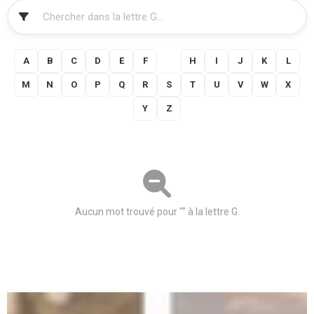
FILTRER
A
B
C
D
E
F
G
H
I
J
K
L
M
N
O
P
Q
R
S
T
U
V
W
X
Y
Z
Aucun mot trouvé pour "" à la lettre G.