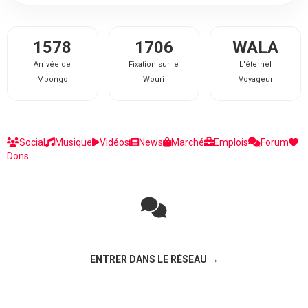
1578
1706
WALA
Arrivée de
Fixation sur le
L'éternel
Mbongo
Wouri
Voyageur
Social
Musique
Vidéos
News
Marché
Emplois
Forum
Dons
Rejoignez la discussion sur le réseau social !
ENTRER DANS LE RÉSEAU →