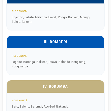
FILS DE MBEDI
Bojongo, Jebale, Malimba, Ewodi, Pongo, Bankon, Mongo,
Balole, Bakem.
III. BOMBEDI
FILS DE NGAE
Logase, Batanga, Bakweri, Isuwu, Balondo, Bongkeng,
Ndogbianga.
IV. BOKUMBA
MONT KOUPÉ
Bafo, Balong, Barombi, Abo-Sud, Bakundu.