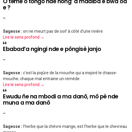
O tèmè o tongo nde ñông’ a madiba e bwa oa
e ?
""
Sagesse :
on ne meurt pas de soif à côté d'une rivière
Lire le sens profond →
Ebabad’a ngingi nde e pôngisè janjo
""
Sagesse :
c'est la piqûre de la mouche qui a inspiré le chasse-
mouche; chaque mal entraine un remède
Lire le sens profond →
Ewudu ñe na mbodi a ma danô, mô pè nde
muna a ma danô
""
Sagesse :
l'herbe que la chèvre mange, est l'herbe que le chevreau