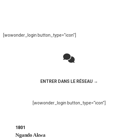
[wowonder_login button_type="icon"]
Rejoignez la discussion sur le réseau social !
ENTRER DANS LE RÉSEAU →
[wowonder_login button_type="icon"]
1801
Ngando Akwa