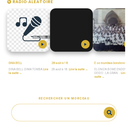
RADIO ALÉATOIRE
MboaSawa
MboaSawa
MboaSawa
DINA BELL
28 août à 18.
E se mumbwa bondene
DINA BELL-DIMA TOMBA
Lire
28 août à 18.
Lire la suite →
ELONG'A BOME ENDEN
la suite →
DEIDO - LA GRAN...
Lire l
suite →
RECHERCHER UN MORCEAU