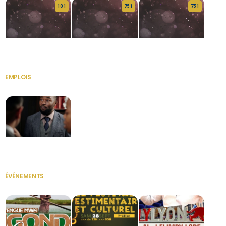
10 1
75 1
75 1
HERITAGE OS
KABA POIVRE
KABA POIVRE
EMPLOIS
VOIR TOUT
Secrétaire
ÉVÉNEMENTS
VOIR TOUT