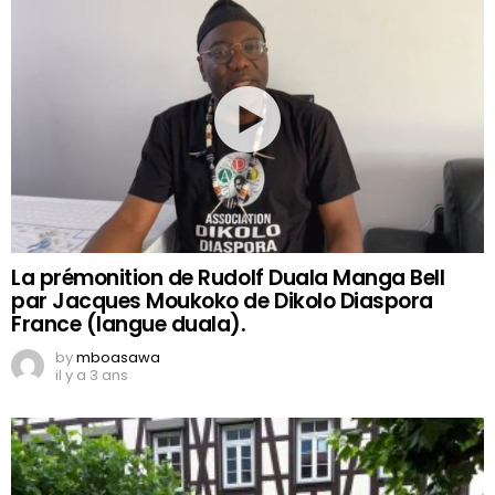
La prémonition de Rudolf Duala Manga Bell
par Jacques Moukoko de Dikolo Diaspora
France (langue duala).
by
mboasawa
il y a 3 ans