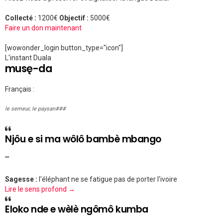
Collecté :
1200€
Objectif :
5000€
Faire un don maintenant
[wowonder_login button_type="icon"]
L'instant Duala
musę-da
Français :
le semeur, le paysan###
Njôu e si ma wôlô bambè mbango
""
Sagesse :
l'éléphant ne se fatigue pas de porter l'ivoire
Lire le sens profond →
Eloko nde e wèlè ngômô kumba