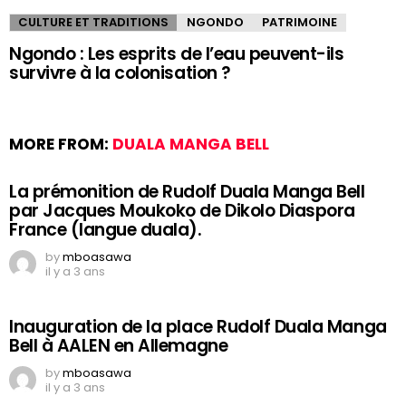
CULTURE ET TRADITIONS
NGONDO
PATRIMOINE
Ngondo : Les esprits de l’eau peuvent-ils
survivre à la colonisation ?
MORE FROM:
DUALA MANGA BELL
La prémonition de Rudolf Duala Manga Bell
par Jacques Moukoko de Dikolo Diaspora
France (langue duala).
by
mboasawa
il y a 3 ans
Inauguration de la place Rudolf Duala Manga
Bell à AALEN en Allemagne
by
mboasawa
il y a 3 ans