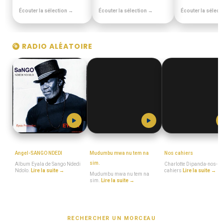
Écouter la sélection →
Écouter la sélection →
Écouter la sélect
RADIO ALÉATOIRE
MboaSawa
MboaSawa
MboaSawa
Angel-SANGO NDEDI
Mudumbu mwa nu tem na
Nos cahiers
sim.
Album Eyala de Sango Ndedi
Charlotte Dipanda-nos-
Ndolo.
Lire la suite →
cahiers
Lire la suite →
Mudumbu mwa nu tem na
sim.
Lire la suite →
RECHERCHER UN MORCEAU