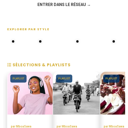
ENTRER DANS LE RÉSEAU →
EXPLORER PAR STYLE
80s - 90s
Choral groups
Daddy's disco
MAKOS
SÉLECTIONS & PLAYLISTS
PLAYLIST
PLAYLIST
PLAYLIST
ANNEES 80 - 90
DISCOTHEQUE DE PAPA
CHORALES EL
par MboaSawa
par MboaSawa
par MboaSawa