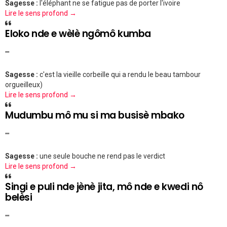
Sagesse :
l'éléphant ne se fatigue pas de porter l'ivoire
Lire le sens profond →
Eloko nde e wèlè ngômô kumba
""
Sagesse :
c'est la vieille corbeille qui a rendu le beau tambour
orgueilleux)
Lire le sens profond →
Mudumbu mô mu si ma busisè mbako
""
Sagesse :
une seule bouche ne rend pas le verdict
Lire le sens profond →
Singi e puli nde jènè jita, mô nde e kwedi nô
belèsi
""