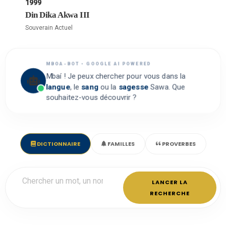
1999
Din Dika Akwa III
Souverain Actuel
MBOA-BOT • GOOGLE AI POWERED
Mbaí ! Je peux chercher pour vous dans la
langue
, le
sang
ou la
sagesse
Sawa. Que
souhaitez-vous découvrir ?
DICTIONNAIRE
FAMILLES
PROVERBES
LANCER LA
RECHERCHE