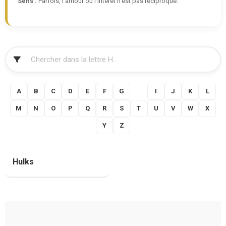
Sens :
Parfois, l'amour ou l'intérêt n'est pas réciproque.
FILTRER
A
B
C
D
E
F
G
H
I
J
K
L
M
N
O
P
Q
R
S
T
U
V
W
X
Y
Z
Hulks