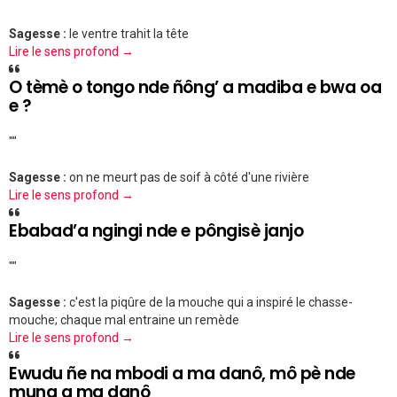
Sagesse :
le ventre trahit la tête
Lire le sens profond →
O tèmè o tongo nde ñông’ a madiba e bwa oa
e ?
""
Sagesse :
on ne meurt pas de soif à côté d'une rivière
Lire le sens profond →
Ebabad’a ngingi nde e pôngisè janjo
""
Sagesse :
c'est la piqûre de la mouche qui a inspiré le chasse-
mouche; chaque mal entraine un remède
Lire le sens profond →
Ewudu ñe na mbodi a ma danô, mô pè nde
muna a ma danô