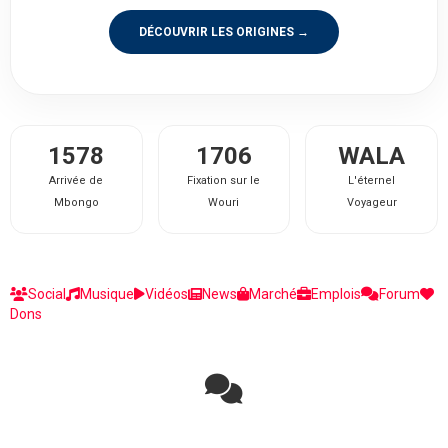
DÉCOUVRIR LES ORIGINES →
1578
1706
WALA
Arrivée de
Fixation sur le
L'éternel
Mbongo
Wouri
Voyageur
Social
Musique
Vidéos
News
Marché
Emplois
Forum
Dons
Rejoignez la discussion sur le réseau social !