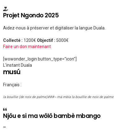
Projet Ngondo 2025
Aidez-nous à préserver et digitaliser la langue Duala.
Collecté :
1200€
Objectif :
5000€
Faire un don maintenant
[wowonder_login button_type="icon"]
L'instant Duala
musú
Français :
la bouillie (de noix de palme)###~ má mbía la bouillie de noix de palme
Njôu e si ma wôlô bambè mbango
""