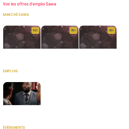
Voir les offres d'emploi Sawa
MARCHÉ SAWA
VOIR TOUT
10 1
75 1
75 1
HERITAGE OS
KABA POIVRE
KABA POIVRE
EMPLOIS
VOIR TOUT
Secrétaire
ÉVÉNEMENTS
VOIR TOUT