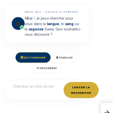
MBOA-BOT • GOOGLE AI POWERED
Mbaí ! Je peux chercher pour
vous dans la
langue
, le
sang
ou
la
sagesse
Sawa. Que souhaitez-
vous découvrir ?
DICTIONNAIRE
FAMILLES
PROVERBES
LANCER LA
RECHERCHE
Le K