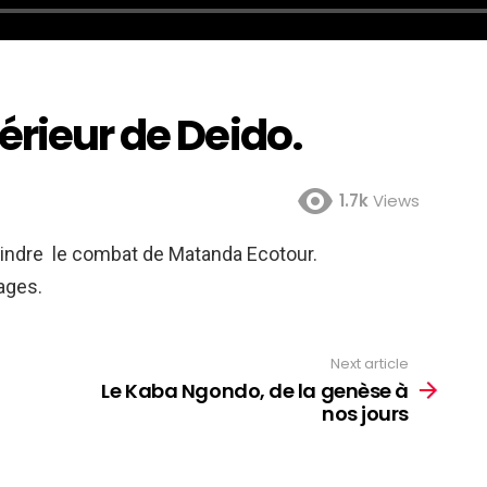
érieur de Deido.
1.7k
Views
joindre le combat de Matanda Ecotour.
ages.
Next article
Le Kaba Ngondo, de la genèse à
nos jours