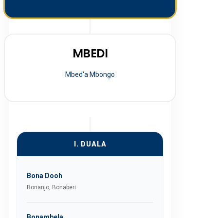
MBEDI
Mbed'a Mbongo
I. DUALA
Bona Dooh
Bonanjo, Bonaberi
Bonambela