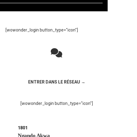
[wowonder_login button_type="icon"]
Rejoignez la discussion sur le réseau social
!
ENTRER DANS LE RÉSEAU →
[wowonder_login button_type="icon"]
1801
Ngando Akwa