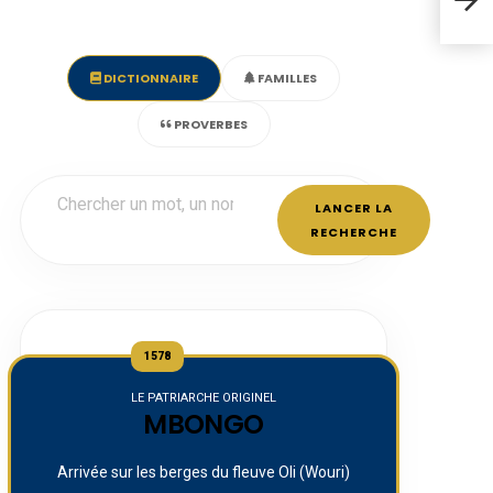
nos 
DICTIONNAIRE
FAMILLES
PROVERBES
LANCER LA
RECHERCHE
1578
LE PATRIARCHE ORIGINEL
MBONGO
Arrivée sur les berges du fleuve Oli (Wouri)