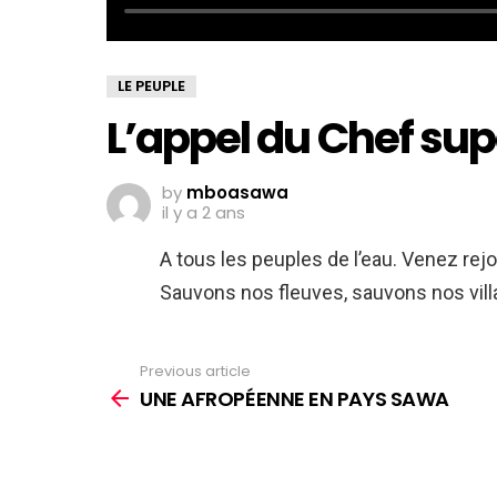
LE PEUPLE
L’appel du Chef sup
by
mboasawa
il y a 2 ans
A tous les peuples de l’eau. Venez re
Sauvons nos fleuves, sauvons nos vill
Previous article
See
more
UNE AFROPÉENNE EN PAYS SAWA