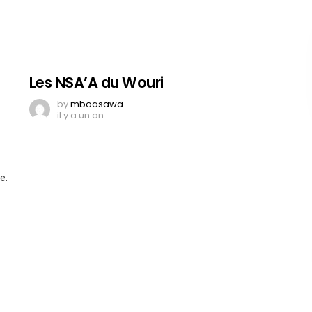
Les NSA’A du Wouri
by
mboasawa
il y a un an
e.