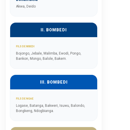
Akwa, Deido
II. BOMBEDI
FILS DE MBEDI
Bojongo, Jebale, Malimba, Ewodi, Pongo,
Bankon, Mongo, Balole, Bakem.
III. BOMBEDI
FILS DE NGAE
Logase, Batanga, Bakweri, Isuwu, Balondo,
Bongkeng, Ndogbianga.