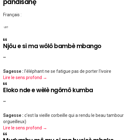
pándisanę
Français :
-an
Njôu e si ma wôlô bambè mbango
""
Sagesse :
l'éléphant ne se fatigue pas de porter l'ivoire
Lire le sens profond →
Eloko nde e wèlè ngômô kumba
""
Sagesse :
c'est la vieille corbeille qui a rendu le beau tambour
orgueilleux)
Lire le sens profond →