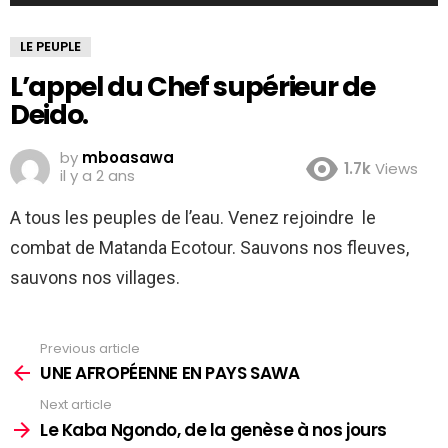
LE PEUPLE
L’appel du Chef supérieur de
Deido.
by
mboasawa
1.7k
Views
il y a 2 ans
A tous les peuples de l’eau. Venez rejoindre le
combat de Matanda Ecotour. Sauvons nos fleuves,
sauvons nos villages.
Previous article
See
more
UNE AFROPÉENNE EN PAYS SAWA
Next article
Le Kaba Ngondo, de la genèse à nos jours