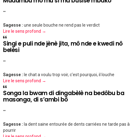
Mudumbu mô mu si ma busisè mbako
""
Sagesse :
une seule bouche ne rend pas le verdict
Lire le sens profond →
Singi e puli nde jènè jita, mô nde e kwedi nô
belèsi
""
Sagesse :
le chat a voulu trop voir, c'est pourquoi, il louche
Lire le sens profond →
Songa la bwam di dingabèlè na bedôbu ba
masonga, di s’ambi bô
""
Sagesse :
la dent saine entourée de dents carriées ne tarde pas à
pourrir
Lire le sens profond →