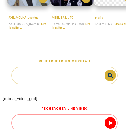
MboaSawa
BEN_DECCA
SAM_MBENDE
AXEL MOUNA juventus.
MBEMBA MUTO
maria
AXEL MOUNA juventus.
Lire
Le meilleur de Ben Decca
Lire
SAM MBENDE
Lire la sui
la suite →
la suite →
RECHERCHER UN MORCEAU
[mboa_video_grid]
RECHERCHER UNE VIDÉO