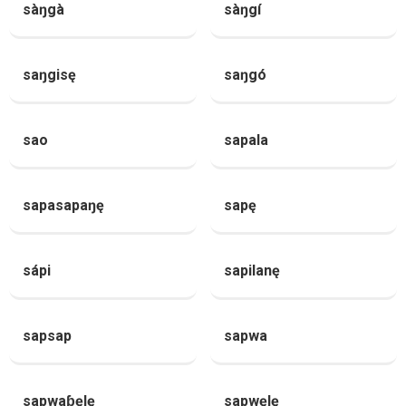
sàŋgà
sàŋgí
saŋgisę
saŋgó
sao
sapala
sapasapaŋę
sapę
sápi
sapilanę
sapsap
sapwa
sapwaɓęlę
sapwęlę