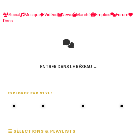
Social
Musique
Vidéos
News
Marché
Emplois
Forum
Dons
Rejoignez la discussion sur le réseau social !
ENTRER DANS LE RÉSEAU →
EXPLORER PAR STYLE
80s - 90s
Choral groups
Daddy's disco
MAKOS
SÉLECTIONS & PLAYLISTS