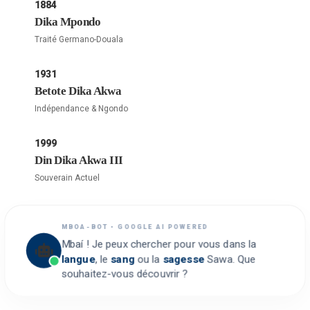
1884
Dika Mpondo
Traité Germano-Douala
1931
Betote Dika Akwa
Indépendance & Ngondo
1999
Din Dika Akwa III
Souverain Actuel
MBOA-BOT • GOOGLE AI POWERED
Mbaí ! Je peux chercher pour vous dans la
langue
, le
sang
ou la
sagesse
Sawa. Que
souhaitez-vous découvrir ?