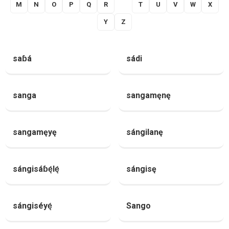
M
N
O
P
Q
R
S
T
U
V
W
X
Y
Z
saɓá
sádi
sanga
sangamęnę
sangamęyę
sángilanę
sángisáɓę́lę́
sángisę
sángiséyę́
Sango