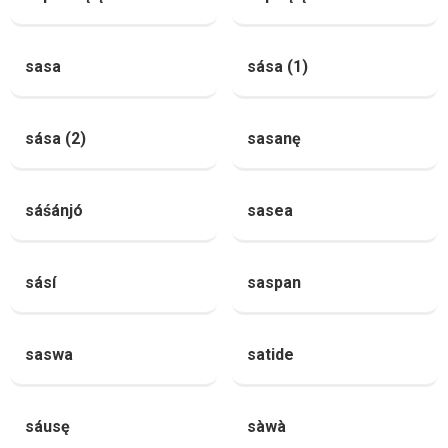
sasa
sása (1)
sása (2)
sasanę
sáśánjó
sasea
sásí
saspan
saswa
satide
sáusę
sàwà