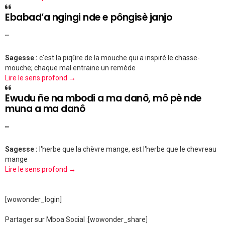
Ebabad’a ngingi nde e pôngisè janjo
""
Sagesse :
c'est la piqûre de la mouche qui a inspiré le chasse-
mouche; chaque mal entraine un remède
Lire le sens profond →
Ewudu ñe na mbodi a ma danô, mô pè nde
muna a ma danô
""
Sagesse :
l'herbe que la chèvre mange, est l'herbe que le chevreau
mange
Lire le sens profond →
[wowonder_login]
Partager sur Mboa Social :
[wowonder_share]