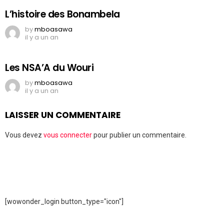
L’histoire des Bonambela
by
mboasawa
il y a un an
Les NSA’A du Wouri
by
mboasawa
il y a un an
LAISSER UN COMMENTAIRE
Vous devez
vous connecter
pour publier un commentaire.
[wowonder_login button_type="icon"]