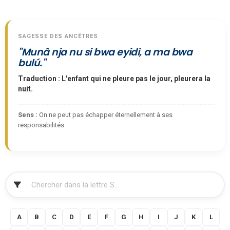
SAGESSE DES ANCÊTRES
"Munâ nja nu si bwa eyidi, a ma bwa
bulú."
Traduction : L'enfant qui ne pleure pas le jour, pleurera la
nuit.
Sens :
On ne peut pas échapper éternellement à ses
responsabilités.
FILTRER
A
B
C
D
E
F
G
H
I
J
K
L