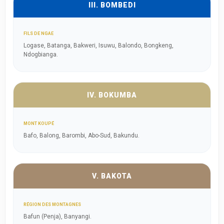
III. BOMBEDI
FILS DE NGAE
Logase, Batanga, Bakweri, Isuwu, Balondo, Bongkeng,
Ndogbianga.
IV. BOKUMBA
MONT KOUPÉ
Bafo, Balong, Barombi, Abo-Sud, Bakundu.
V. BAKOTA
RÉGION DES MONTAGNES
Bafun (Penja), Banyangi.