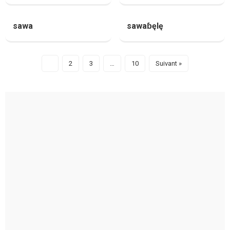
sawa
sawaɓęlę
1
2
3
…
10
Suivant »