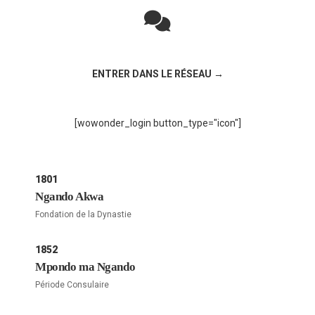
Rejoignez la discussion sur le réseau social !
ENTRER DANS LE RÉSEAU →
[wowonder_login button_type="icon"]
1801
Ngando Akwa
Fondation de la Dynastie
1852
Mpondo ma Ngando
Période Consulaire