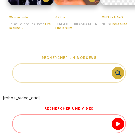
BEN_DECCA
MboaSawa
NCLS
Wamse timba
07 Elle
MEDLEY MAKO
Le meilleur de Ben Decca
Lire
CHARLOTTE DIPANDA MISPA
NCLS
Lire la suite →
la suite →
Lire la suite →
RECHERCHER UN MORCEAU
[mboa_video_grid]
RECHERCHER UNE VIDÉO