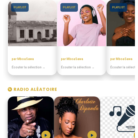
PLAYLIST
PLAYLIST
PLAYLIST
EN DUALA
ANNEES 80 - 90
BEST OFF SLO
par MboaSawa
par MboaSawa
par MboaSawa
Écouter la sélection →
Écouter la sélection →
Écouter la sélecti
RADIO ALÉATOIRE