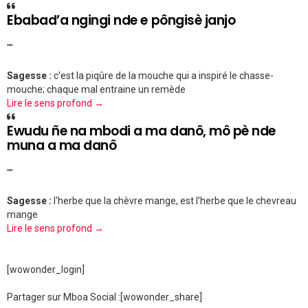
Ebabad’a ngingi nde e pôngisè janjo
""
Sagesse :
c'est la piqûre de la mouche qui a inspiré le chasse-
mouche; chaque mal entraine un remède
Lire le sens profond →
Ewudu ñe na mbodi a ma danô, mô pè nde
muna a ma danô
""
Sagesse :
l'herbe que la chèvre mange, est l'herbe que le chevreau
mange
Lire le sens profond →
[wowonder_login]
Partager sur Mboa Social :
[wowonder_share]