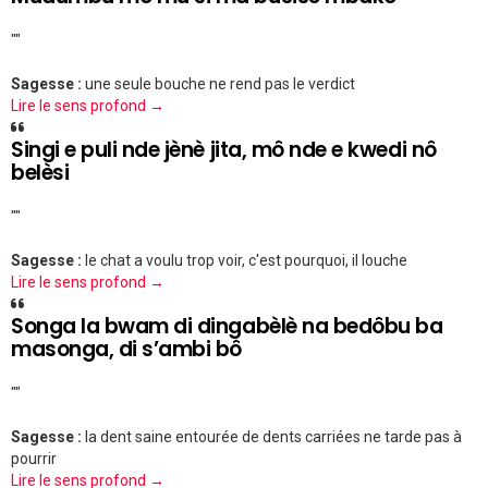
""
Sagesse :
une seule bouche ne rend pas le verdict
Lire le sens profond →
Singi e puli nde jènè jita, mô nde e kwedi nô
belèsi
""
Sagesse :
le chat a voulu trop voir, c'est pourquoi, il louche
Lire le sens profond →
Songa la bwam di dingabèlè na bedôbu ba
masonga, di s’ambi bô
""
Sagesse :
la dent saine entourée de dents carriées ne tarde pas à
pourrir
Lire le sens profond →