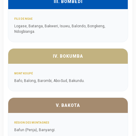
III. BOMBEDI
FILS DE NGAE
Logase, Batanga, Bakweri, Isuwu, Balondo, Bongkeng,
Ndogbianga.
IV. BOKUMBA
MONT KOUPÉ
Bafo, Balong, Barombi, Abo-Sud, Bakundu.
V. BAKOTA
RÉGION DES MONTAGNES
Bafun (Penja), Banyangi.