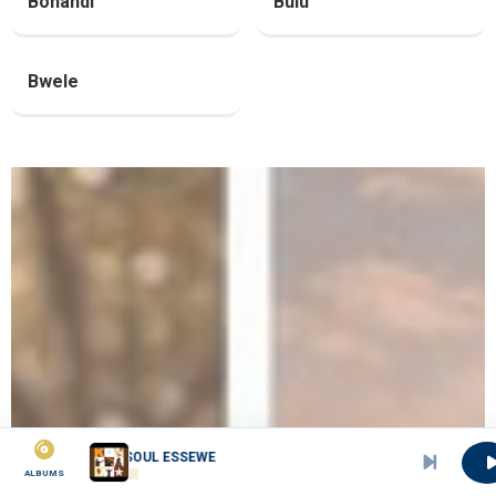
Bonandí
Bulú
Bwele
SOUL ESSEWE
ALBUMS