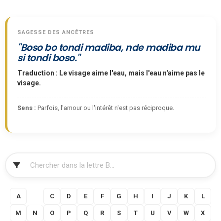
SAGESSE DES ANCÊTRES
"Boso bo tondi madiba, nde madiba mu
si tondi boso."
Traduction : Le visage aime l'eau, mais l'eau n'aime pas le
visage.
Sens :
Parfois, l'amour ou l'intérêt n'est pas réciproque.
FILTRER
A
B
C
D
E
F
G
H
I
J
K
L
M
N
O
P
Q
R
S
T
U
V
W
X