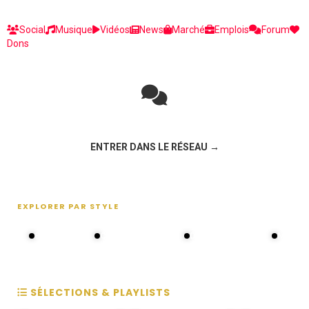
Social
Musique
Vidéos
News
Marché
Emplois
Forum
Dons
Rejoignez la discussion sur le réseau social !
ENTRER DANS LE RÉSEAU →
EXPLORER PAR STYLE
80s - 90s
Choral groups
Daddy's disco
MAKOS
SÉLECTIONS & PLAYLISTS