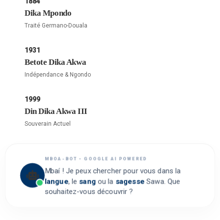
1884
Dika Mpondo
Traité Germano-Douala
1931
Betote Dika Akwa
Indépendance & Ngondo
1999
Din Dika Akwa III
Souverain Actuel
MBOA-BOT • GOOGLE AI POWERED
Mbaí ! Je peux chercher pour vous dans la
langue
, le
sang
ou la
sagesse
Sawa. Que
souhaitez-vous découvrir ?