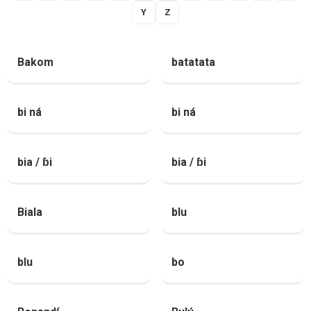
Y
Z
Bakom
batatata
bi ná
bi ná
bia / ɓi
bia / ɓi
Biala
blu
blu
bo