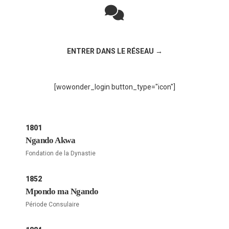
Rejoignez la discussion sur le réseau social !
ENTRER DANS LE RÉSEAU →
[wowonder_login button_type="icon"]
1801
Ngando Akwa
Fondation de la Dynastie
1852
Mpondo ma Ngando
Période Consulaire