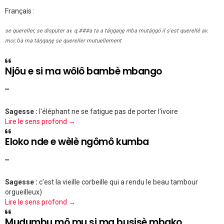
Français :
se quereller, se disputer av. q.###a ta a táŋqaŋę mɓa mutáŋqó il s'est querellé av.
moi; ɓa ma táŋqaŋę se quereller mutuellement
Njôu e si ma wôlô bambè mbango
""
Sagesse :
l'éléphant ne se fatigue pas de porter l'ivoire
Lire le sens profond →
Eloko nde e wèlè ngômô kumba
""
Sagesse :
c'est la vieille corbeille qui a rendu le beau tambour
orgueilleux)
Lire le sens profond →
Mudumbu mô mu si ma busisè mbako