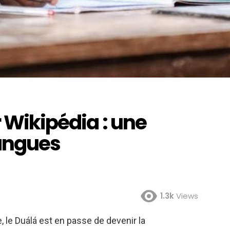
r Wikipédia : une
langues
1.3k
Views
, le Duálá est en passe de devenir la