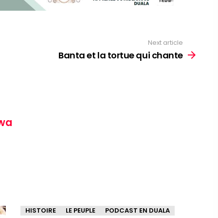
Next article
Banta et la tortue qui chante
wa
HISTOIRE
LE PEUPLE
PODCAST EN DUALA