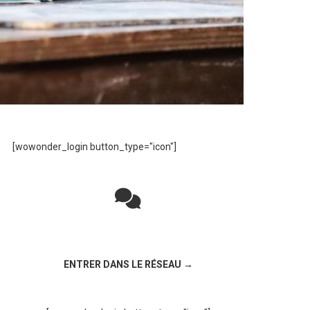
[wowonder_login button_type="icon"]
Rejoignez la discussion sur le réseau social
!
ENTRER DANS LE RÉSEAU →