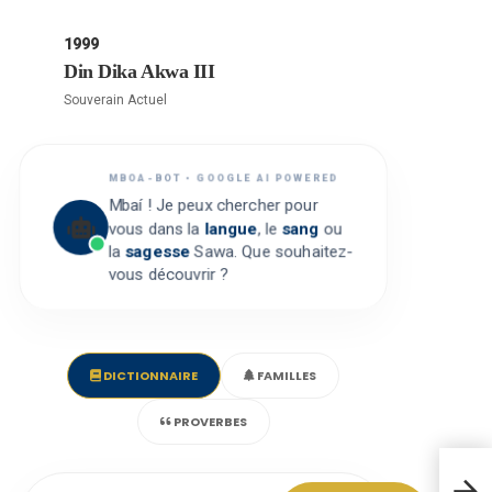
1999
Din Dika Akwa III
Souverain Actuel
MBOA-BOT • GOOGLE AI POWERED
Mbaí ! Je peux chercher pour
vous dans la
langue
, le
sang
ou
la
sagesse
Sawa. Que souhaitez-
vous découvrir ?
DICTIONNAIRE
FAMILLES
PROVERBES
Bant