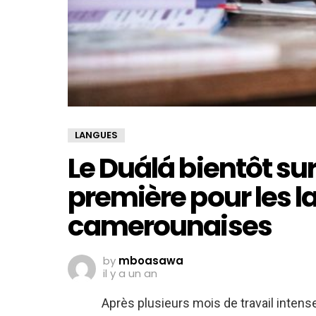
LANGUES
Le Duálá bientôt su
première pour les 
camerounaises
by
mboasawa
il y a un an
Après plusieurs mois de travail intense