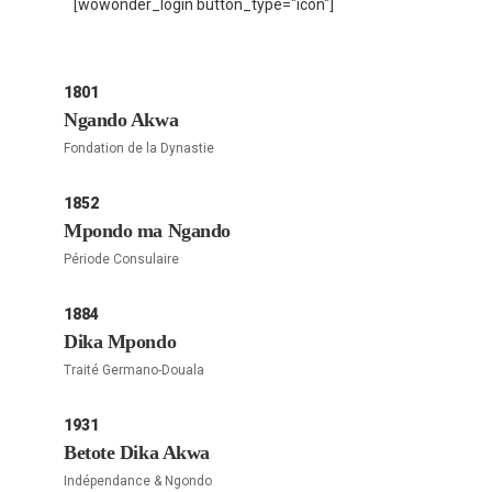
[wowonder_login button_type="icon"]
1801
Ngando Akwa
Fondation de la Dynastie
1852
Mpondo ma Ngando
Période Consulaire
1884
Dika Mpondo
Traité Germano-Douala
1931
Betote Dika Akwa
Indépendance & Ngondo