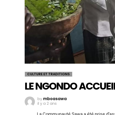
CULTURE ET TRADITIONS
LE NGONDO ACCUEIL
by
mboasawa
il y a 2 ans
La Communauté Sawa a été prise d’ass