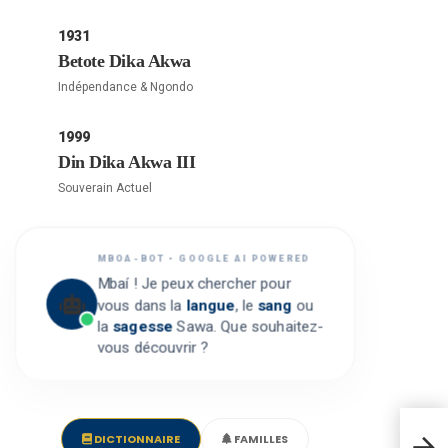
1931
Betote Dika Akwa
Indépendance & Ngondo
1999
Din Dika Akwa III
Souverain Actuel
MBOA-BOT • GOOGLE AI POWERED
Mbaí ! Je peux chercher pour
vous dans la
langue
, le
sang
ou
la
sagesse
Sawa. Que souhaitez-
vous découvrir ?
Ce q
DICTIONNAIRE
FAMILLES