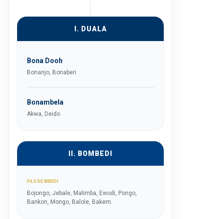
I. DUALA
Bona Dooh
Bonanjo, Bonaberi
Bonambela
Akwa, Deido
II. BOMBEDI
FILS DE MBEDI
Bojongo, Jebale, Malimba, Ewodi, Pongo,
Bankon, Mongo, Balole, Bakem.