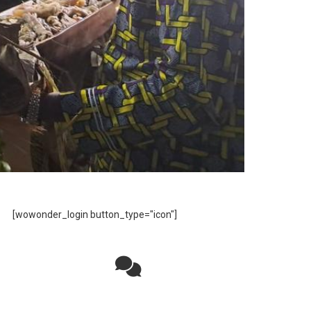
[wowonder_login button_type="icon"]
Rejoignez la discussion sur le réseau social
!