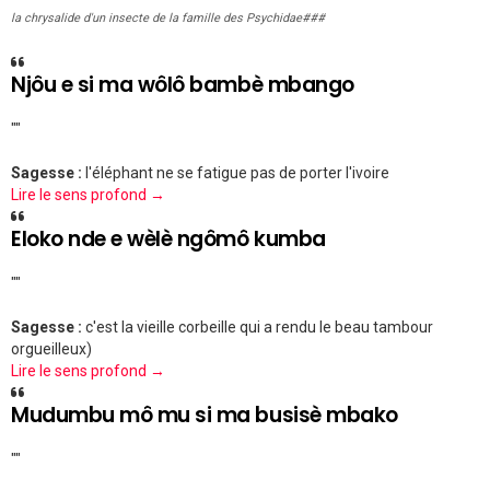
la chrysalide d'un insecte de la famille des Psychidae###
Njôu e si ma wôlô bambè mbango
""
Sagesse :
l'éléphant ne se fatigue pas de porter l'ivoire
Lire le sens profond →
Eloko nde e wèlè ngômô kumba
""
Sagesse :
c'est la vieille corbeille qui a rendu le beau tambour
orgueilleux)
Lire le sens profond →
Mudumbu mô mu si ma busisè mbako
""