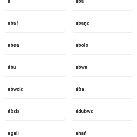
ā
aba
aba !
abaŋɛ
abea
abolo
ábu
abwa
abwɛlɛ
áɓa
áɓɛlɛ
áduɓwɛ
agali
ahań