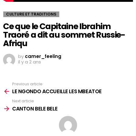
CULTURE ET TRADITIONS
Ce que le Capitaine Ibrahim
Traoré a dit au sommet Russie-
Afriqu
by
camer_feeling
il y a 2 ans
Previous article
See
more
LE NGONDO ACCUEILLE LES MBEATOE
Next article
CANTON BELE BELE