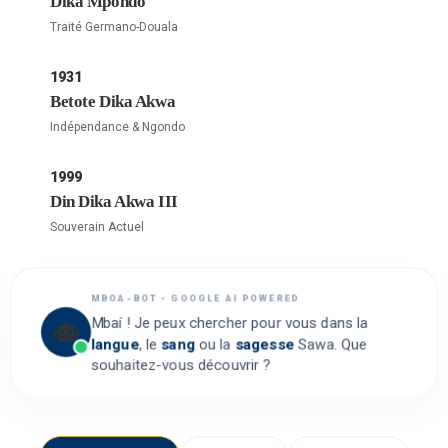
Dika Mpondo
Traité Germano-Douala
1931
Betote Dika Akwa
Indépendance & Ngondo
1999
Din Dika Akwa III
Souverain Actuel
MBOA-BOT • GOOGLE AI POWERED
Mbaí ! Je peux chercher pour vous dans la
langue
, le
sang
ou la
sagesse
Sawa. Que
souhaitez-vous découvrir ?