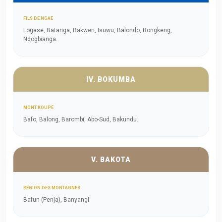
FILS DE NGAE
Logase, Batanga, Bakweri, Isuwu, Balondo, Bongkeng,
Ndogbianga.
IV. BOKUMBA
MONT KOUPÉ
Bafo, Balong, Barombi, Abo-Sud, Bakundu.
V. BAKOTA
RÉGION DES MONTAGNES
Bafun (Penja), Banyangi.