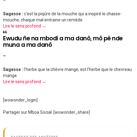
""
Sagesse :
c'est la piqûre de la mouche qui a inspiré le chasse-
mouche; chaque mal entraine un remède
Lire le sens profond →
Ewudu ñe na mbodi a ma danô, mô pè nde
muna a ma danô
""
Sagesse :
l'herbe que la chèvre mange, est l'herbe que le chevreau
mange
Lire le sens profond →
[wowonder_login]
Partager sur Mboa Social :
[wowonder_share]