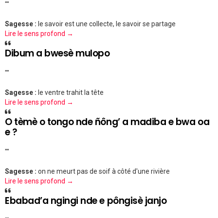
""
Sagesse :
le savoir est une collecte, le savoir se partage
Lire le sens profond →
Dibum a bwesè mulopo
""
Sagesse :
le ventre trahit la tête
Lire le sens profond →
O tèmè o tongo nde ñông’ a madiba e bwa oa
e ?
""
Sagesse :
on ne meurt pas de soif à côté d'une rivière
Lire le sens profond →
Ebabad’a ngingi nde e pôngisè janjo