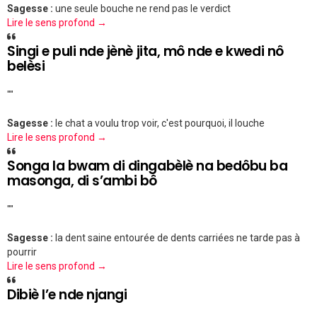
Sagesse :
une seule bouche ne rend pas le verdict
Lire le sens profond →
Singi e puli nde jènè jita, mô nde e kwedi nô
belèsi
""
Sagesse :
le chat a voulu trop voir, c'est pourquoi, il louche
Lire le sens profond →
Songa la bwam di dingabèlè na bedôbu ba
masonga, di s’ambi bô
""
Sagesse :
la dent saine entourée de dents carriées ne tarde pas à
pourrir
Lire le sens profond →
Dibiè l’e nde njangi