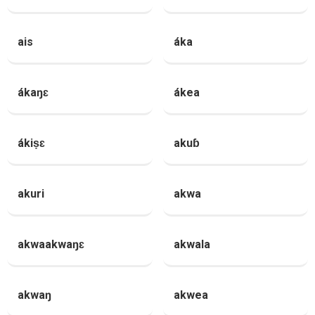
ais
áka
ákaŋɛ
ákea
ákiṣɛ
akuɓ
akuri
akwa
akwaakwaŋɛ
akwala
akwaŋ
akwea