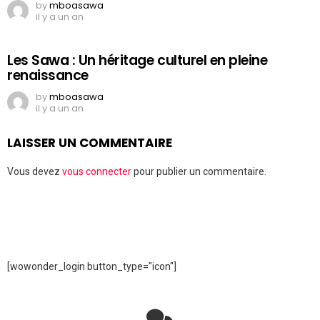
by
mboasawa
il y a un an
Les Sawa : Un héritage culturel en pleine
renaissance
by
mboasawa
il y a un an
LAISSER UN COMMENTAIRE
Vous devez
vous connecter
pour publier un commentaire.
[wowonder_login button_type="icon"]