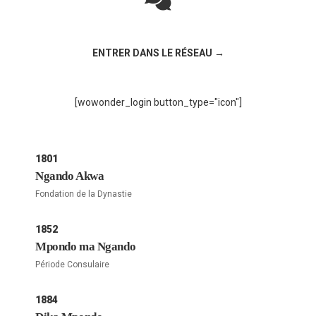
Rejoignez la discussion sur le réseau social !
ENTRER DANS LE RÉSEAU →
[wowonder_login button_type="icon"]
1801
Ngando Akwa
Fondation de la Dynastie
1852
Mpondo ma Ngando
Période Consulaire
1884