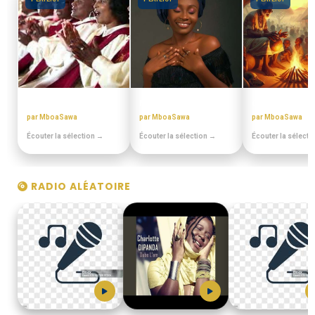
CHORALES ELONGUI
MIX BEST OFF
CONTES MINIA
par MboaSawa
par MboaSawa
par MboaSawa
Écouter la sélection →
Écouter la sélection →
Écouter la sélecti
RADIO ALÉATOIRE