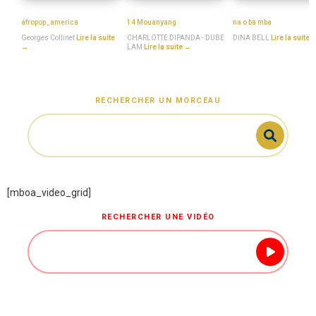
Georges_Collinet
MboaSawa
DINA_BELL
afropop_america
14 Mouanyang
na o ba mba
Georges Collinet
Lire la suite
CHARLOTTE DIPANDA - DUBE
DINA BELL
Lire la suite 
→
LAM
Lire la suite →
RECHERCHER UN MORCEAU
[mboa_video_grid]
RECHERCHER UNE VIDÉO