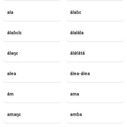
ala
álaɓɛ
álaɓɛlɛ
álalála
álaŋɛ
áláťátá
alea
álea-álea
ám
ama
amaŋɛ
amɓa