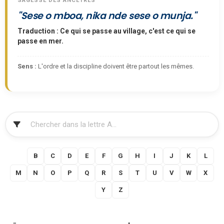
SAGESSE DES ANCÊTRES
"Sese o mboa, nika nde sese o munja."
Traduction : Ce qui se passe au village, c'est ce qui se
passe en mer.
Sens :
L'ordre et la discipline doivent être partout les mêmes.
FILTRER
A
B
C
D
E
F
G
H
I
J
K
L
M
N
O
P
Q
R
S
T
U
V
W
X
Y
Z