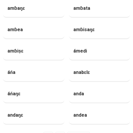
amɓaŋɛ
amɓata
amɓea
amɓisaŋɛ
amɓiṣɛ
ámedi
áńa
anabɛlɛ
áńaŋɛ
anda
andaŋɛ
andea