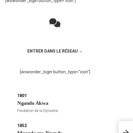
[wowonder_login button_type="icon"]
Rejoignez la discussion sur le réseau social
!
ENTRER DANS LE RÉSEAU →
[wowonder_login button_type="icon"]
1801
Ngando Akwa
Fondation de la Dynastie
1852
LE 