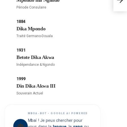
Mpondo ma Ngando
Période Consulaire
1884
Dika Mpondo
Traité Germano-Douala
1931
Betote Dika Akwa
Indépendance & Ngondo
1999
Din Dika Akwa III
Souverain Actuel
MBOA-BOT • GOOGLE AI POWERED
Mbaí ! Je peux chercher pour
vous dans la
langue
, le
sang
ou