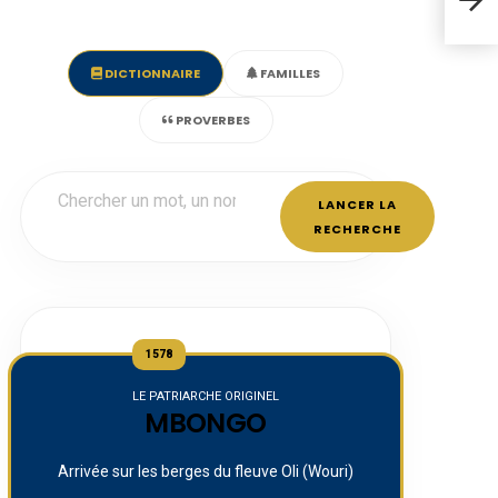
Sawa
DICTIONNAIRE
FAMILLES
PROVERBES
LANCER LA
RECHERCHE
1578
LE PATRIARCHE ORIGINEL
MBONGO
Arrivée sur les berges du fleuve Oli (Wouri)