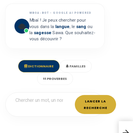
MBOA-BOT • GOOGLE AI POWERED
Mbaí ! Je peux chercher pour
vous dans la
langue
, le
sang
ou
la
sagesse
Sawa. Que souhaitez-
vous découvrir ?
DICTIONNAIRE
FAMILLES
PROVERBES
LANCER LA
RECHERCHE
Came