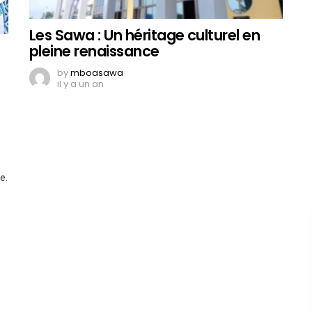
Les Sawa : Un héritage culturel en
pleine renaissance
by
mboasawa
il y a un an
e.