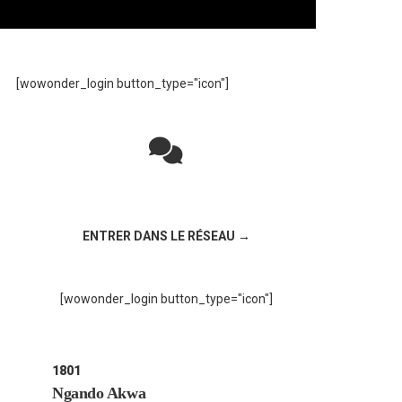
[wowonder_login button_type="icon"]
Rejoignez la discussion sur le réseau social
!
ENTRER DANS LE RÉSEAU →
[wowonder_login button_type="icon"]
1801
Ngando Akwa