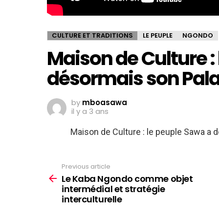
CULTURE ET TRADITIONS
LE PEUPLE
NGONDO
Maison de Culture :
désormais son Palai
by
mboasawa
il y a 3 ans
Maison de Culture : le peuple Sawa a d
Previous article
See
more
Le Kaba Ngondo comme objet
intermédial et stratégie
interculturelle