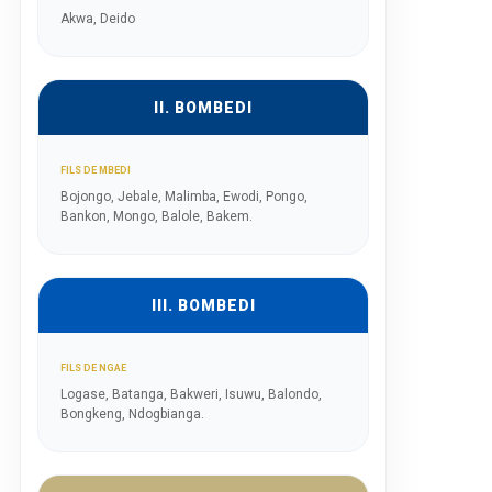
Akwa, Deido
II. BOMBEDI
FILS DE MBEDI
Bojongo, Jebale, Malimba, Ewodi, Pongo,
Bankon, Mongo, Balole, Bakem.
III. BOMBEDI
FILS DE NGAE
Logase, Batanga, Bakweri, Isuwu, Balondo,
Bongkeng, Ndogbianga.