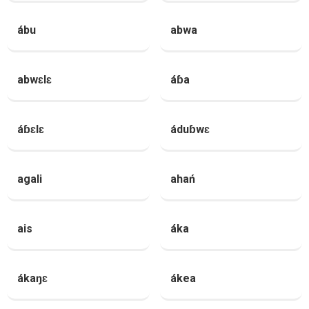
ábu
abwa
abwɛlɛ
áɓa
áɓɛlɛ
áduɓwɛ
agali
ahań
ais
áka
ákaŋɛ
ákea