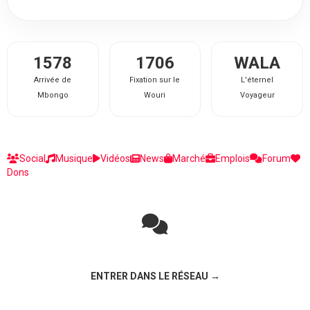
1578
1706
WALA
Arrivée de
Fixation sur le
L'éternel
Mbongo
Wouri
Voyageur
Social
Musique
Vidéos
News
Marché
Emplois
Forum
Dons
Rejoignez la discussion sur le réseau social !
ENTRER DANS LE RÉSEAU →