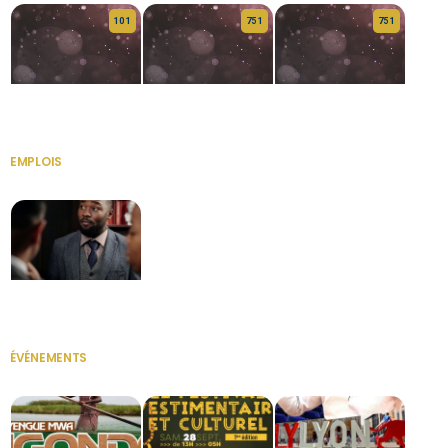
10 1
75 1
75 1
HERITAGE OS
KABA POIVRE
KABA POIVRE
EMPLOIS
VOIR TOUT
Secrétaire
ÉVÉNEMENTS
VOIR TOUT