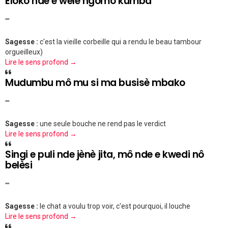
Eloko nde e wèlè ngômô kumba
""
Sagesse :
c'est la vieille corbeille qui a rendu le beau tambour
orgueilleux)
Lire le sens profond →
Mudumbu mô mu si ma busisè mbako
""
Sagesse :
une seule bouche ne rend pas le verdict
Lire le sens profond →
Singi e puli nde jènè jita, mô nde e kwedi nô
belèsi
""
Sagesse :
le chat a voulu trop voir, c'est pourquoi, il louche
Lire le sens profond →