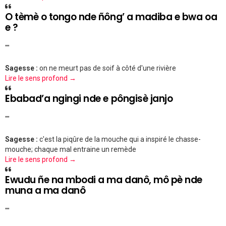
O tèmè o tongo nde ñông’ a madiba e bwa oa
e ?
""
Sagesse :
on ne meurt pas de soif à côté d'une rivière
Lire le sens profond →
Ebabad’a ngingi nde e pôngisè janjo
""
Sagesse :
c'est la piqûre de la mouche qui a inspiré le chasse-
mouche; chaque mal entraine un remède
Lire le sens profond →
Ewudu ñe na mbodi a ma danô, mô pè nde
muna a ma danô
""