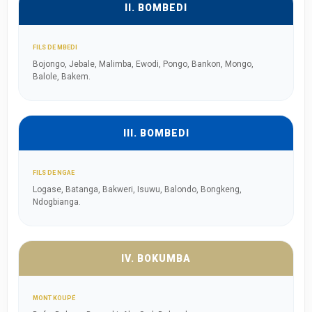
II. BOMBEDI
FILS DE MBEDI
Bojongo, Jebale, Malimba, Ewodi, Pongo, Bankon, Mongo,
Balole, Bakem.
III. BOMBEDI
FILS DE NGAE
Logase, Batanga, Bakweri, Isuwu, Balondo, Bongkeng,
Ndogbianga.
IV. BOKUMBA
MONT KOUPÉ