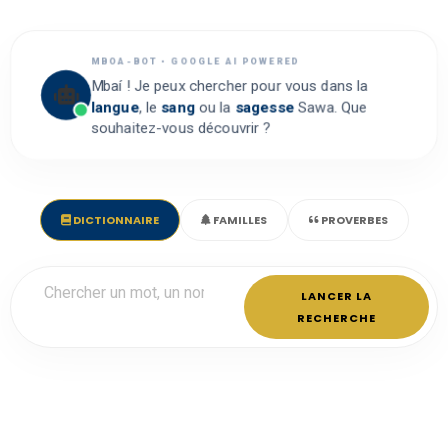
MBOA-BOT • GOOGLE AI POWERED
Mbaí ! Je peux chercher pour vous dans la
langue
, le
sang
ou la
sagesse
Sawa. Que
souhaitez-vous découvrir ?
DICTIONNAIRE
FAMILLES
PROVERBES
LANCER LA
RECHERCHE