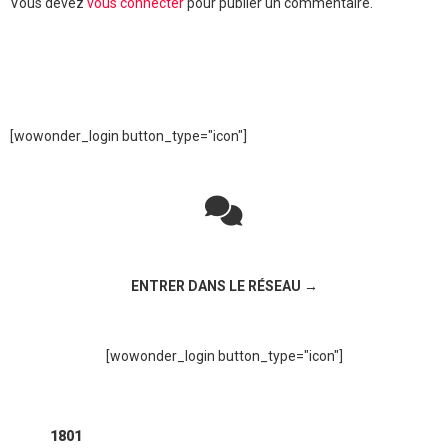
Vous devez
vous connecter
pour publier un commentaire.
[wowonder_login button_type="icon"]
Rejoignez la discussion sur le réseau social !
ENTRER DANS LE RÉSEAU →
[wowonder_login button_type="icon"]
1801