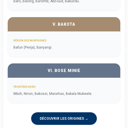
Bafo, Balong, Barombi, Abo-Sud, Bakundu.
V. BAKOTA
RÉGION DES MONTAGNES
Bafun (Penja), Banyangi.
VI. BOSE MINIE
FRONTIÈRE NORD
Mboh, Ninon, Bakossi, Manehas, Bakala Mukwele.
DÉCOUVRIR LES ORIGINES →