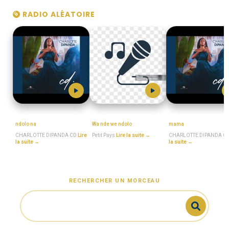
RADIO ALÉATOIRE
MboaSawa
Petit_Pays
MboaSawa
ndolo na
Wa nde we ndolo
mama
CHARLOTTE DIPANDA CD
Lire
Petit Pays
Lire la suite →
CHARLOTTE DIPANDA C
la suite →
la suite →
RECHERCHER UN MORCEAU