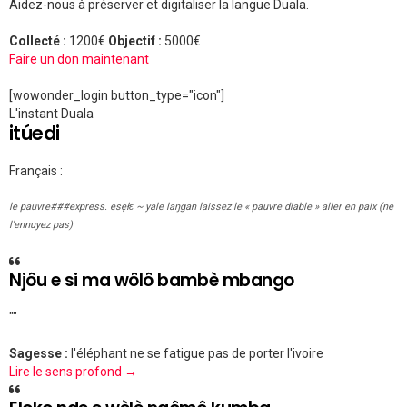
Aidez-nous à préserver et digitaliser la langue Duala.
Collecté :
1200€
Objectif :
5000€
Faire un don maintenant
[wowonder_login button_type="icon"]
L'instant Duala
itúedi
Français :
le pauvre###express. esęłɛ ~ yale laŋgan laissez le « pauvre diable » aller en paix (ne
l'ennuyez pas)
Njôu e si ma wôlô bambè mbango
""
Sagesse :
l'éléphant ne se fatigue pas de porter l'ivoire
Lire le sens profond →