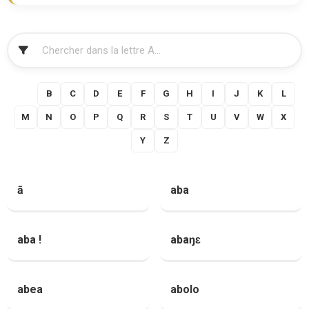
FILTRER
A
B
C
D
E
F
G
H
I
J
K
L
M
N
O
P
Q
R
S
T
U
V
W
X
Y
Z
ā
aba
aba !
abaŋɛ
abea
abolo