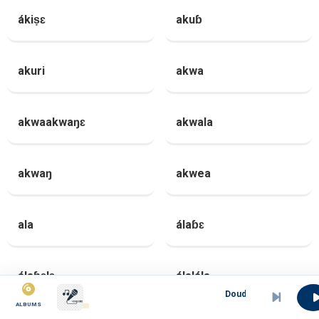
ákiṣɛ
akuɓ
akuri
akwa
akwaakwaŋɛ
akwala
akwaŋ
akwea
ala
álaɓɛ
álaɓɛlɛ
álalála
Doudou @ Limbe (feat. Etienne Mbappe 
ALBUMS