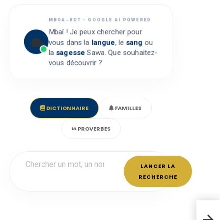
MBOA-BOT • GOOGLE AI POWERED
Mbaí ! Je peux chercher pour
vous dans la
langue
, le
sang
ou
la
sagesse
Sawa. Que souhaitez-
vous découvrir ?
DICTIONNAIRE
FAMILLES
PROVERBES
LANCER LA
RECHERCHE
Le m