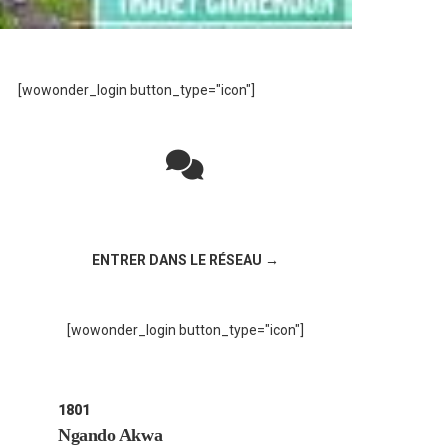
[wowonder_login button_type="icon"]
Rejoignez la discussion sur le réseau social
!
ENTRER DANS LE RÉSEAU →
[wowonder_login button_type="icon"]
1801
Ngando Akwa