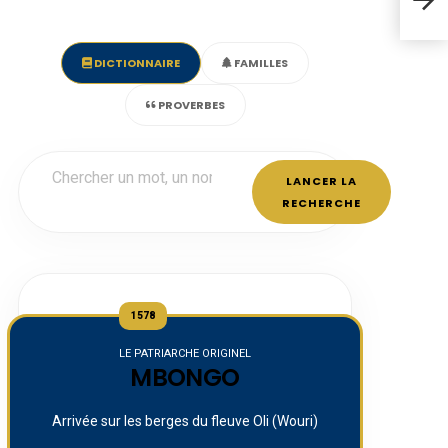
Dou
DICTIONNAIRE
FAMILLES
PROVERBES
LANCER LA
RECHERCHE
1578
LE PATRIARCHE ORIGINEL
MBONGO
Arrivée sur les berges du fleuve Oli (Wouri)