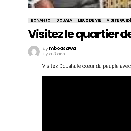
BONANJO
DOUALA
LIEUX DE VIE
VISITE GUID
Visitez le quartier
by
mboasawa
il y a 3 ans
Visitez Douala, le cœur du peuple ave