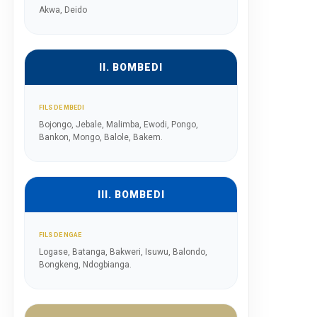
Akwa, Deido
II. BOMBEDI
FILS DE MBEDI
Bojongo, Jebale, Malimba, Ewodi, Pongo,
Bankon, Mongo, Balole, Bakem.
III. BOMBEDI
FILS DE NGAE
Logase, Batanga, Bakweri, Isuwu, Balondo,
Bongkeng, Ndogbianga.