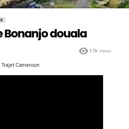
ÉE
 de Bonanjo douala
1.7k
Views
c Trajet Cameroun