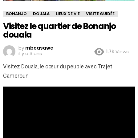
BONANJO
DOUALA
LIEUX DE VIE
VISITE GUIDÉE
Visitez le quartier de Bonanjo
douala
by
mboasawa
1.7k
Views
il y a 3 ans
Visitez Douala, le cœur du peuple avec Trajet
Cameroun