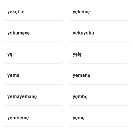
yękęí tẹ
yękęmę
yekumęyę
yekuyeku
yęl
yęlę
yema
yemanę
yemayemanę
yęmɓę
yęmɓęmę
yęmę