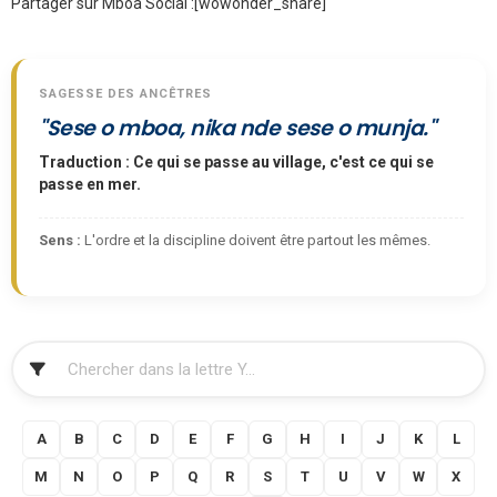
Partager sur Mboa Social :
[wowonder_share]
SAGESSE DES ANCÊTRES
"Sese o mboa, nika nde sese o munja."
Traduction : Ce qui se passe au village, c'est ce qui se
passe en mer.
Sens :
L'ordre et la discipline doivent être partout les mêmes.
FILTRER
A
B
C
D
E
F
G
H
I
J
K
L
M
N
O
P
Q
R
S
T
U
V
W
X