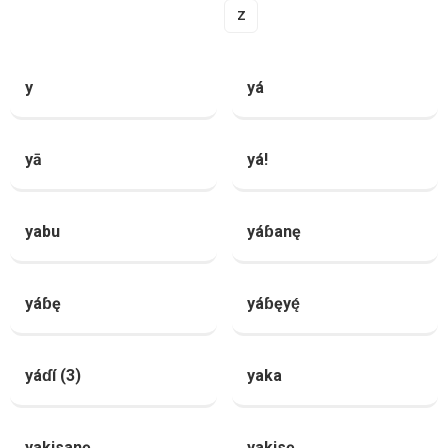
Y
Z
y
yá
yā
yá!
yabu
yáɓanę
yáɓę
yáɓęyę́
yáɗí (3)
yaka
yakisanę
yakisę