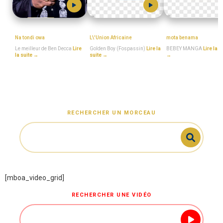
BEN_DECCA
Golden_Boy_(Fospassin)
BEBEY_MANGA
Na tondi owa
L\'Union Africaine
mota benama
Le meilleur de Ben Decca
Lire
Golden Boy (Fospassin)
Lire la
BEBEY MANGA
Lire la s
la suite →
suite →
→
RECHERCHER UN MORCEAU
[mboa_video_grid]
RECHERCHER UNE VIDÉO