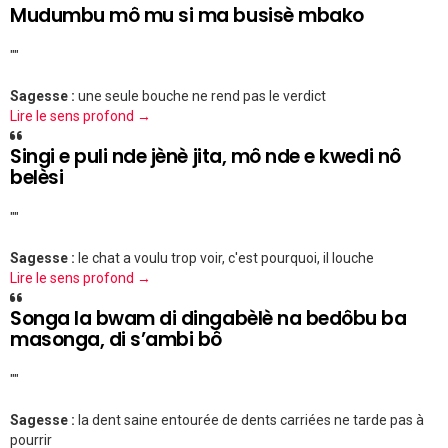
Mudumbu mô mu si ma busisè mbako
""
Sagesse :
une seule bouche ne rend pas le verdict
Lire le sens profond →
Singi e puli nde jènè jita, mô nde e kwedi nô
belèsi
""
Sagesse :
le chat a voulu trop voir, c'est pourquoi, il louche
Lire le sens profond →
Songa la bwam di dingabèlè na bedôbu ba
masonga, di s’ambi bô
""
Sagesse :
la dent saine entourée de dents carriées ne tarde pas à
pourrir