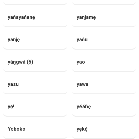
yańayańanę
yanjamę
yanję
yańu
yáŋgwá (5)
yao
yasu
yawa
yę́!
yéáɓę
Yeboko
yękę́