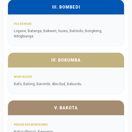
III. BOMBEDI
FILS DE NGAE
Logase, Batanga, Bakweri, Isuwu, Balondo, Bongkeng,
Ndogbianga.
IV. BOKUMBA
MONT KOUPÉ
Bafo, Balong, Barombi, Abo-Sud, Bakundu.
V. BAKOTA
RÉGION DES MONTAGNES
Bafun (Penja), Banyangi.