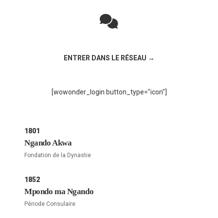
Rejoignez la discussion sur le réseau social !
ENTRER DANS LE RÉSEAU →
[wowonder_login button_type="icon"]
1801
Ngando Akwa
Fondation de la Dynastie
1852
Mpondo ma Ngando
Période Consulaire