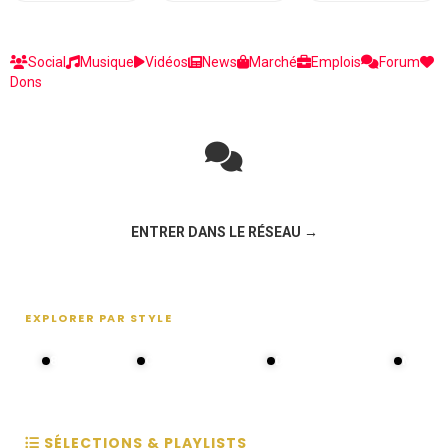
Social
Musique
Vidéos
News
Marché
Emplois
Forum
Dons
Rejoignez la discussion sur le réseau social !
ENTRER DANS LE RÉSEAU →
EXPLORER PAR STYLE
80s - 90s
Choral groups
Daddy's disco
MAKOS
SÉLECTIONS & PLAYLISTS