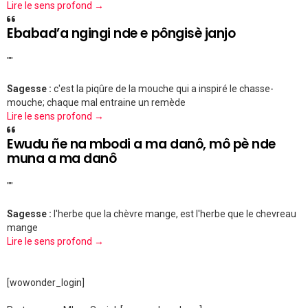
Lire le sens profond →
Ebabad’a ngingi nde e pôngisè janjo
""
Sagesse :
c'est la piqûre de la mouche qui a inspiré le chasse-
mouche; chaque mal entraine un remède
Lire le sens profond →
Ewudu ñe na mbodi a ma danô, mô pè nde
muna a ma danô
""
Sagesse :
l'herbe que la chèvre mange, est l'herbe que le chevreau
mange
Lire le sens profond →
[wowonder_login]