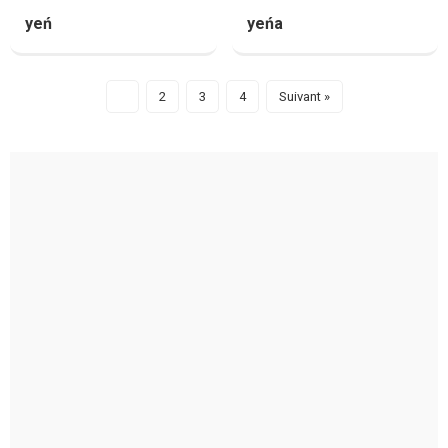
yeń
yeńa
1
2
3
4
Suivant »