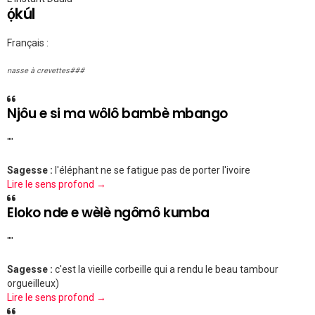
ọ́kúl
Français :
nasse à crevettes###
Njôu e si ma wôlô bambè mbango
""
Sagesse :
l'éléphant ne se fatigue pas de porter l'ivoire
Lire le sens profond →
Eloko nde e wèlè ngômô kumba
""
Sagesse :
c'est la vieille corbeille qui a rendu le beau tambour
orgueilleux)
Lire le sens profond →