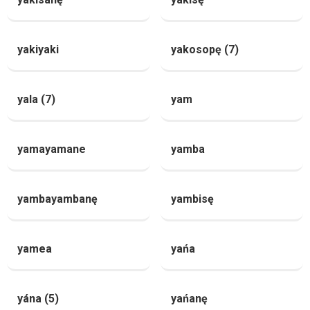
yakiyaki
yakosopę (7)
yala (7)
yam
yamayamane
yamba
yambayambanę
yambisę
yamea
yańa
yána (5)
yańanę