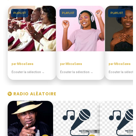
PLAYLIST
PLAYLIST
PLAYLIST
CHORALES ELONGUI
ANNEES 80 - 90
MIX BEST OFF
par MboaSawa
par MboaSawa
par MboaSawa
Écouter la sélection →
Écouter la sélection →
Écouter la sélecti
RADIO ALÉATOIRE