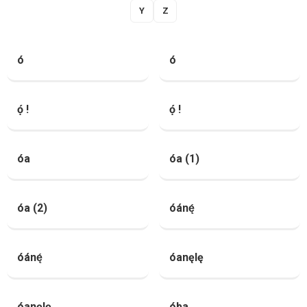
Y
Z
ó
ó
ọ́ !
ọ́ !
óa
óa (1)
óa (2)
óánę́
óánę́
óanęlę
óanęlę
óba