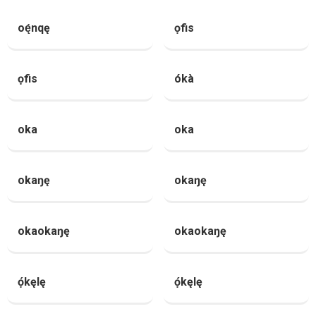
oę́nqę
ọfis
ọfis
ókà
oka
oka
okaŋę
okaŋę
okaokaŋę
okaokaŋę
ọ́kęlę
ọ́kęlę