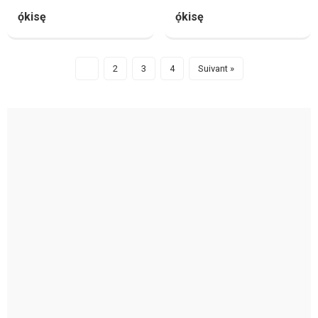
ọ́kisę
ọ́kisę
1
2
3
4
Suivant »