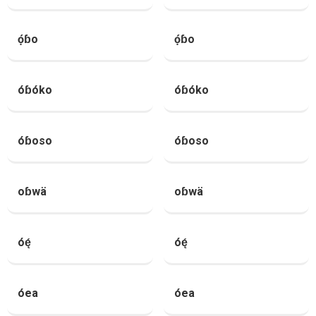
ọ́ɓo
ọ́ɓo
óɓóko
óɓóko
óɓoso
óɓoso
oɓwä
oɓwä
óę́
óę́
óea
óea