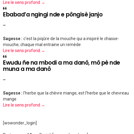
Lire le sens profond →
Ebabad’a ngingi nde e pôngisè janjo
""
Sagesse :
c'est la piqûre de la mouche qui a inspiré le chasse-
mouche; chaque mal entraine un remède
Lire le sens profond →
Ewudu ñe na mbodi a ma danô, mô pè nde
muna a ma danô
""
Sagesse :
l'herbe que la chèvre mange, est l'herbe que le chevreau
mange
Lire le sens profond →
[wowonder_login]