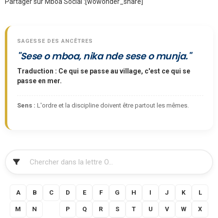
Partager sur Mboa Social :
[wowonder_share]
SAGESSE DES ANCÊTRES
"Sese o mboa, nika nde sese o munja."
Traduction : Ce qui se passe au village, c'est ce qui se
passe en mer.
Sens :
L'ordre et la discipline doivent être partout les mêmes.
FILTRER
A
B
C
D
E
F
G
H
I
J
K
L
M
N
O
P
Q
R
S
T
U
V
W
X