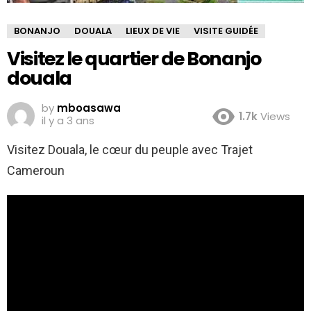
BONANJO
DOUALA
LIEUX DE VIE
VISITE GUIDÉE
Visitez le quartier de Bonanjo
douala
by
mboasawa
1.7k
Views
il y a 3 ans
Visitez Douala, le cœur du peuple avec Trajet
Cameroun