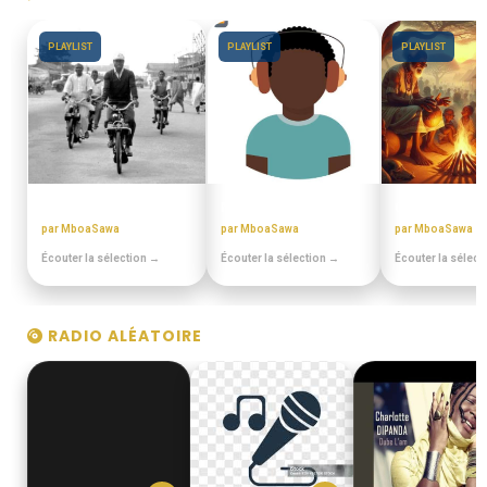
PLAYLIST
PLAYLIST
PLAYLIST
DISCOTHEQUE DE PAPA
MIANGO - PODCASTS
CONTES MINI
par MboaSawa
par MboaSawa
par MboaSawa
Écouter la sélection →
Écouter la sélection →
Écouter la sélect
RADIO ALÉATOIRE