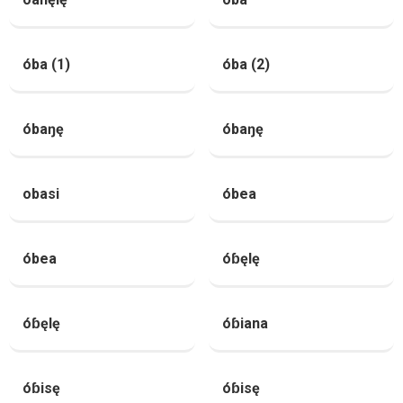
óba (1)
óba (2)
óbaŋę
óbaŋę
obasi
óbea
óbea
óɓęlę
óɓęlę
óɓiana
óɓisę
óɓisę