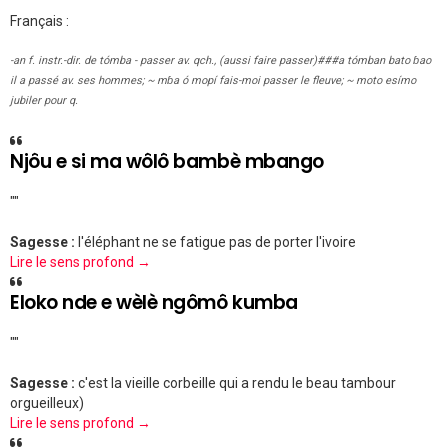
Français :
-an f. instr.-dir. de tómba - passer av. qch., (aussi faire passer)###a tómban bato ɓao
il a passé av. ses hommes; ~ mɓa ó mopí fais-moi passer le fleuve; ~ moto esímo
jubiler pour q.
Njôu e si ma wôlô bambè mbango
""
Sagesse :
l'éléphant ne se fatigue pas de porter l'ivoire
Lire le sens profond →
Eloko nde e wèlè ngômô kumba
""
Sagesse :
c'est la vieille corbeille qui a rendu le beau tambour
orgueilleux)
Lire le sens profond →