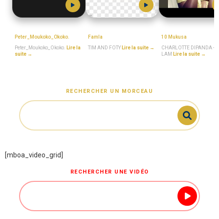
MboaSawa
TIM_AND_FOTY
MboaSawa
Peter_Moukoko_Okoko.
Famla
10 Mukusa
Peter_Moukoko_Okoko.
Lire la
TIM AND FOTY
Lire la suite →
CHARLOTTE DIPANDA - 
suite →
LAM
Lire la suite →
RECHERCHER UN MORCEAU
[mboa_video_grid]
RECHERCHER UNE VIDÉO