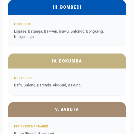
III. BOMBEDI
FILS DE NGAE
Logase, Batanga, Bakweri, Isuwu, Balondo, Bongkeng,
Ndogbianga.
IV. BOKUMBA
MONT KOUPÉ
Bafo, Balong, Barombi, Abo-Sud, Bakundu.
V. BAKOTA
RÉGION DES MONTAGNES
Bafun (Penja), Banyangi.