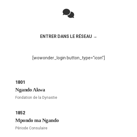
Rejoignez la discussion sur le réseau social !
ENTRER DANS LE RÉSEAU →
[wowonder_login button_type="icon"]
1801
Ngando Akwa
Fondation de la Dynastie
1852
Mpondo ma Ngando
Période Consulaire