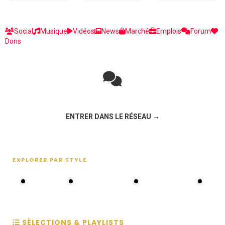
Social
Musique
Vidéos
News
Marché
Emplois
Forum
Dons
Rejoignez la discussion sur le réseau social !
ENTRER DANS LE RÉSEAU →
EXPLORER PAR STYLE
80s - 90s
Choral groups
Daddy's disco
MAKOS
SÉLECTIONS & PLAYLISTS