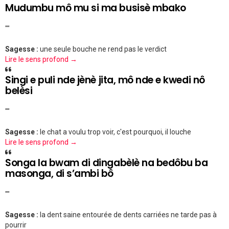
Mudumbu mô mu si ma busisè mbako
""
Sagesse :
une seule bouche ne rend pas le verdict
Lire le sens profond →
Singi e puli nde jènè jita, mô nde e kwedi nô
belèsi
""
Sagesse :
le chat a voulu trop voir, c'est pourquoi, il louche
Lire le sens profond →
Songa la bwam di dingabèlè na bedôbu ba
masonga, di s’ambi bô
""
Sagesse :
la dent saine entourée de dents carriées ne tarde pas à
pourrir