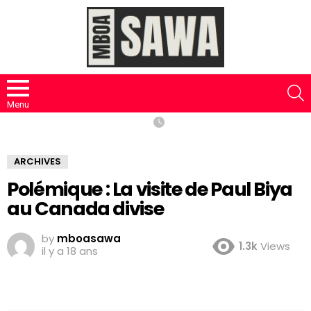
S
Menu
ARCHIVES
Polémique : La visite de Paul Biya
au Canada divise
by
mboasawa
1.3k
Views
il y a 18 ans