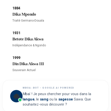
1884
Dika Mpondo
Traité Germano-Douala
1931
Betote Dika Akwa
Indépendance & Ngondo
1999
Din Dika Akwa III
Souverain Actuel
MBOA-BOT • GOOGLE AI POWERED
Mbaí ! Je peux chercher pour vous dans la
langue
, le
sang
ou la
sagesse
Sawa. Que
souhaitez-vous découvrir ?