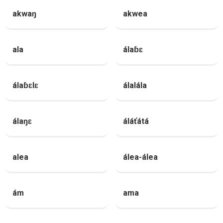
akwaŋ
akwea
ala
álaɓɛ
álaɓɛlɛ
álalála
álaŋɛ
áláťátá
alea
álea-álea
ám
ama