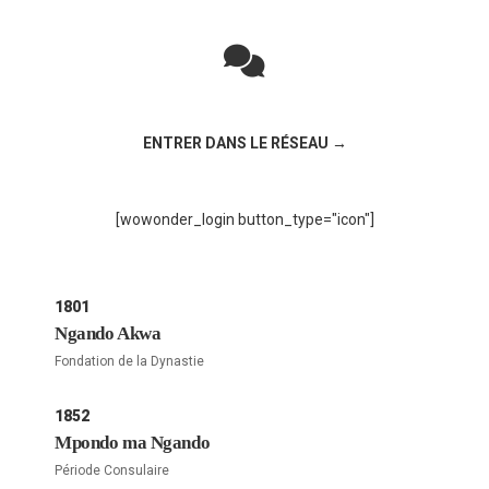
Rejoignez la discussion sur le réseau social !
ENTRER DANS LE RÉSEAU →
[wowonder_login button_type="icon"]
1801
Ngando Akwa
Fondation de la Dynastie
1852
Mpondo ma Ngando
Période Consulaire