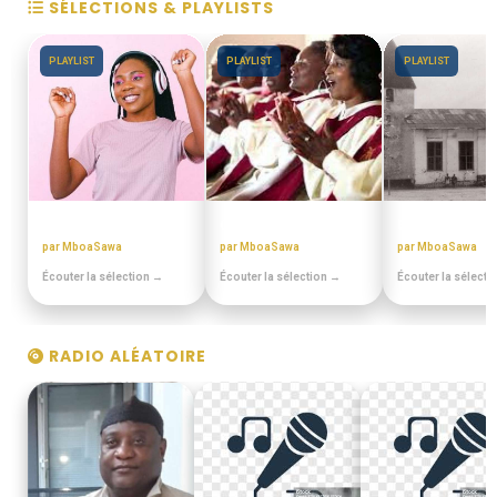
SÉLECTIONS & PLAYLISTS
PLAYLIST
PLAYLIST
PLAYLIST
ANNEES 80 - 90
CHORALES ELONGUI
EN DUALA
par MboaSawa
par MboaSawa
par MboaSawa
Écouter la sélection →
Écouter la sélection →
Écouter la sélecti
RADIO ALÉATOIRE