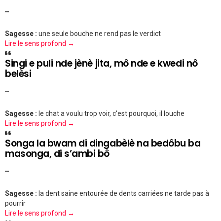
""
Sagesse :
une seule bouche ne rend pas le verdict
Lire le sens profond →
Singi e puli nde jènè jita, mô nde e kwedi nô
belèsi
""
Sagesse :
le chat a voulu trop voir, c'est pourquoi, il louche
Lire le sens profond →
Songa la bwam di dingabèlè na bedôbu ba
masonga, di s’ambi bô
""
Sagesse :
la dent saine entourée de dents carriées ne tarde pas à
pourrir
Lire le sens profond →