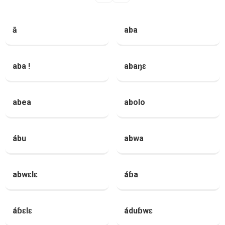
ā
aba
aba !
abaŋɛ
abea
abolo
ábu
abwa
abwɛlɛ
áɓa
áɓɛlɛ
áduɓwɛ