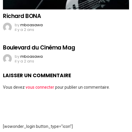
Richard BONA
by
mboasawa
il y a 2 ans
Boulevard du Cinéma Mag
by
mboasawa
il y a 2 ans
LAISSER UN COMMENTAIRE
Vous devez
vous connecter
pour publier un commentaire.
[wowonder_login button_type="icon"]