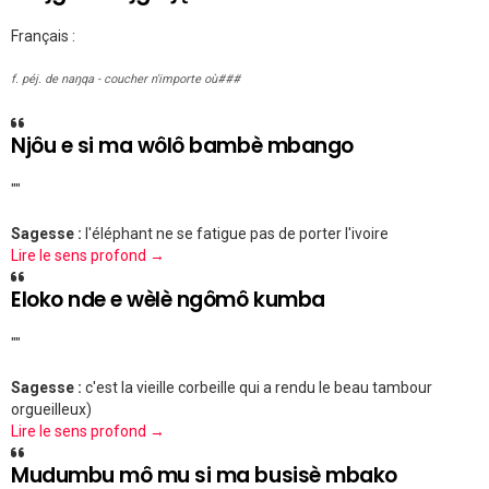
Français :
f. péj. de naŋqa - coucher n'importe où###
Njôu e si ma wôlô bambè mbango
""
Sagesse :
l'éléphant ne se fatigue pas de porter l'ivoire
Lire le sens profond →
Eloko nde e wèlè ngômô kumba
""
Sagesse :
c'est la vieille corbeille qui a rendu le beau tambour
orgueilleux)
Lire le sens profond →
Mudumbu mô mu si ma busisè mbako