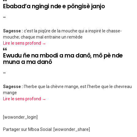
Ebabad’a ngingi nde e pôngisè janjo
""
Sagesse :
c'est la piqûre de la mouche qui a inspiré le chasse-
mouche; chaque mal entraine un remède
Lire le sens profond →
Ewudu ñe na mbodi a ma danô, mô pè nde
muna a ma danô
""
Sagesse :
l'herbe que la chèvre mange, est l'herbe que le chevreau
mange
Lire le sens profond →
[wowonder_login]
Partager sur Mboa Social :
[wowonder_share]