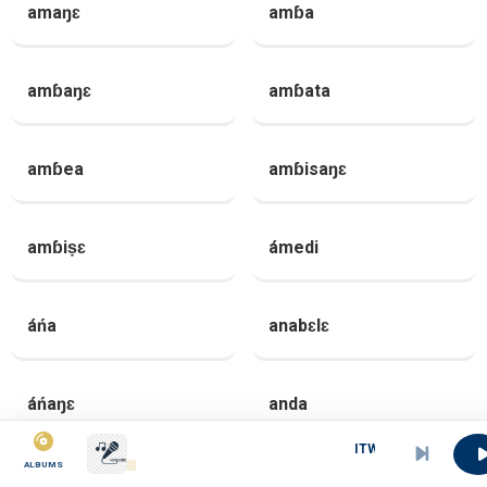
amaŋɛ
amɓa
amɓaŋɛ
amɓata
amɓea
amɓisaŋɛ
amɓiṣɛ
ámedi
áńa
anabɛlɛ
áńaŋɛ
anda
ITW SANDRA NKAKE SUR CAMERFE
ALBUMS
andaŋɛ
andea