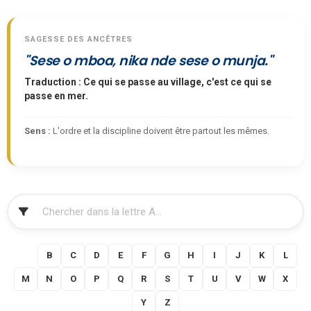
SAGESSE DES ANCÊTRES
"Sese o mboa, nika nde sese o munja."
Traduction : Ce qui se passe au village, c'est ce qui se
passe en mer.
Sens :
L'ordre et la discipline doivent être partout les mêmes.
FILTRER
A
B
C
D
E
F
G
H
I
J
K
L
M
N
O
P
Q
R
S
T
U
V
W
X
Y
Z