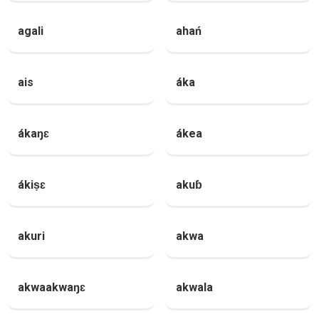
agali
ahań
ais
áka
ákaŋɛ
ákea
ákiṣɛ
akuɓ
akuri
akwa
akwaakwaŋɛ
akwala