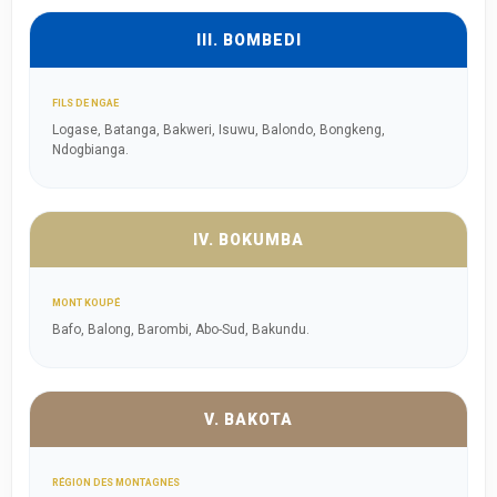
III. BOMBEDI
FILS DE NGAE
Logase, Batanga, Bakweri, Isuwu, Balondo, Bongkeng,
Ndogbianga.
IV. BOKUMBA
MONT KOUPÉ
Bafo, Balong, Barombi, Abo-Sud, Bakundu.
V. BAKOTA
RÉGION DES MONTAGNES