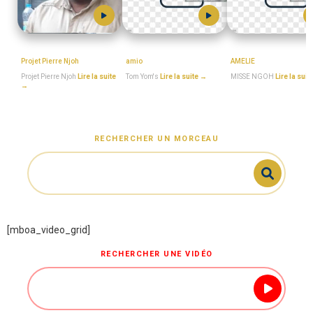
MboaSawa
Tom_Yom's
MISSE_NGOH
Projet Pierre Njoh
amio
AMELIE
Projet Pierre Njoh
Lire la suite
Tom Yom's
Lire la suite →
MISSE NGOH
Lire la suit
→
RECHERCHER UN MORCEAU
[mboa_video_grid]
RECHERCHER UNE VIDÉO