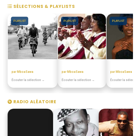
SÉLECTIONS & PLAYLISTS
PLAYLIST
PLAYLIST
PLAYLIST
DISCOTHEQUE DE PAPA
CHORALES ELONGUI
BEST OFF SL
par MboaSawa
par MboaSawa
par MboaSawa
Écouter la sélection →
Écouter la sélection →
Écouter la sélect
RADIO ALÉATOIRE