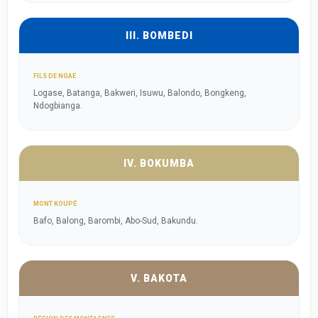
III. BOMBEDI
FILS DE NGAE
Logase, Batanga, Bakweri, Isuwu, Balondo, Bongkeng,
Ndogbianga.
IV. BOKUMBA
MONT KOUPÉ
Bafo, Balong, Barombi, Abo-Sud, Bakundu.
V. BAKOTA