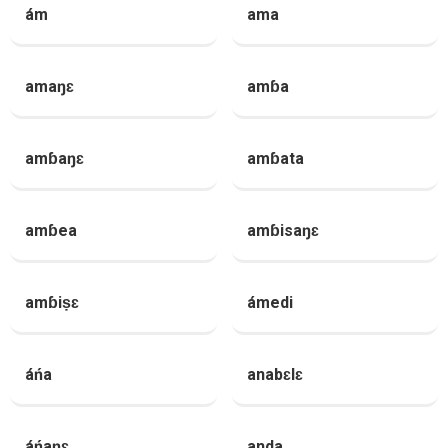
ám
ama
amaŋɛ
amɓa
amɓaŋɛ
amɓata
amɓea
amɓisaŋɛ
amɓiṣɛ
ámedi
áńa
anabɛlɛ
áńaŋɛ
anda