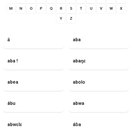
M
N
O
P
Q
R
S
T
U
V
W
X
Y
Z
ā
aba
aba !
abaŋɛ
abea
abolo
ábu
abwa
abwɛlɛ
áɓa