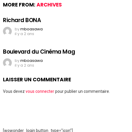
MORE FROM:
ARCHIVES
Richard BONA
by
mboasawa
il y a 2 ans
Boulevard du Cinéma Mag
by
mboasawa
il y a 2 ans
LAISSER UN COMMENTAIRE
Vous devez
vous connecter
pour publier un commentaire.
[wowonder_login button_type="icon"]