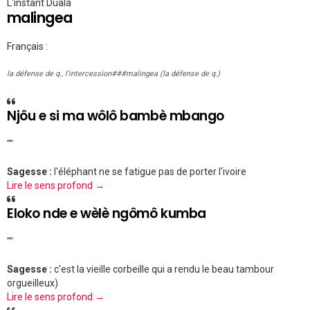
L'instant Duala
malingea
Français :
la défense de q., l'intercession###malingea (la défense de q.)
Njôu e si ma wôlô bambè mbango
""
Sagesse :
l'éléphant ne se fatigue pas de porter l'ivoire
Lire le sens profond →
Eloko nde e wèlè ngômô kumba
""
Sagesse :
c'est la vieille corbeille qui a rendu le beau tambour
orgueilleux)
Lire le sens profond →