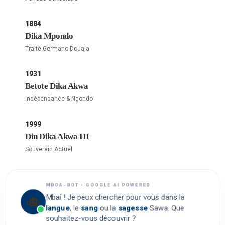
1884
Dika Mpondo
Traité Germano-Douala
1931
Betote Dika Akwa
Indépendance & Ngondo
1999
Din Dika Akwa III
Souverain Actuel
MBOA-BOT • GOOGLE AI POWERED
Mbaí ! Je peux chercher pour vous dans la
langue
, le
sang
ou la
sagesse
Sawa. Que
souhaitez-vous découvrir ?