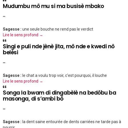
Mudumbu mô mu si ma busisè mbako
""
Sagesse :
une seule bouche ne rend pas le verdict
Lire le sens profond →
Singi e puli nde jènè jita, mô nde e kwedi nô
belèsi
""
Sagesse :
le chat a voulu trop voir, c'est pourquoi, il louche
Lire le sens profond →
Songa la bwam di dingabèlè na bedôbu ba
masonga, di s’ambi bô
""
Sagesse :
la dent saine entourée de dents carriées ne tarde pas à
pourrir