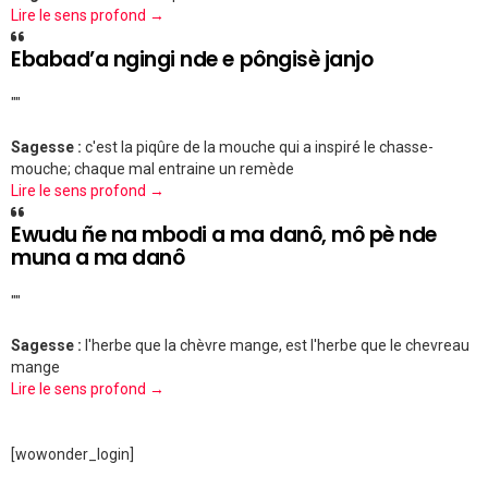
Lire le sens profond →
Ebabad’a ngingi nde e pôngisè janjo
""
Sagesse :
c'est la piqûre de la mouche qui a inspiré le chasse-
mouche; chaque mal entraine un remède
Lire le sens profond →
Ewudu ñe na mbodi a ma danô, mô pè nde
muna a ma danô
""
Sagesse :
l'herbe que la chèvre mange, est l'herbe que le chevreau
mange
Lire le sens profond →
[wowonder_login]