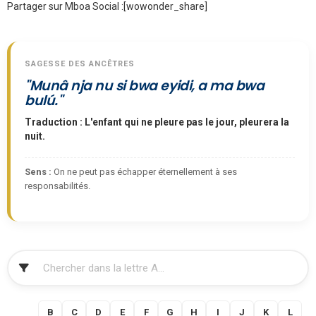
Partager sur Mboa Social :
[wowonder_share]
SAGESSE DES ANCÊTRES
"Munâ nja nu si bwa eyidi, a ma bwa
bulú."
Traduction : L'enfant qui ne pleure pas le jour, pleurera la
nuit.
Sens :
On ne peut pas échapper éternellement à ses
responsabilités.
FILTRER
A
B
C
D
E
F
G
H
I
J
K
L