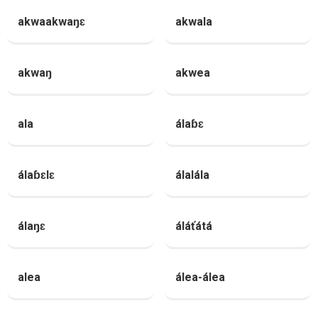
akwaakwaŋɛ
akwala
akwaŋ
akwea
ala
álaɓɛ
álaɓɛlɛ
álalála
álaŋɛ
áláťátá
alea
álea-álea