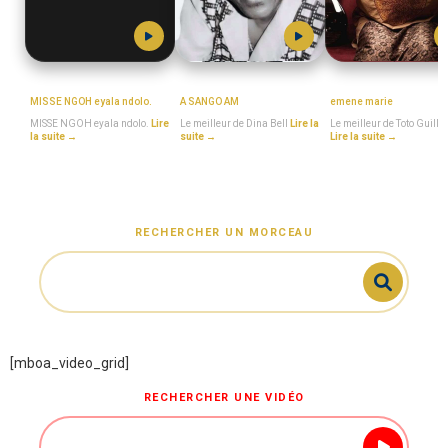
MISSE_NGOH
DINA_BELL
MboaSawa
MISSE NGOH eyala ndolo.
A SANGO AM
emene marie
MISSE NGOH eyala ndolo.
Lire
Le meilleur de Dina Bell
Lire la
Le meilleur de Toto Guill
la suite →
suite →
Lire la suite →
RECHERCHER UN MORCEAU
[mboa_video_grid]
RECHERCHER UNE VIDÉO