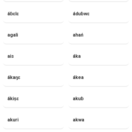
áɓɛlɛ
áduɓwɛ
agali
ahań
ais
áka
ákaŋɛ
ákea
ákiṣɛ
akuɓ
akuri
akwa