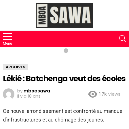
S
Menu
ARCHIVES
Lékié : Batchenga veut des écoles
by
mboasawa
1.7k
Views
il y a 18 ans
Ce nouvel arrondissement est confronté au manque
d’infrastructures et au chômage des jeunes.