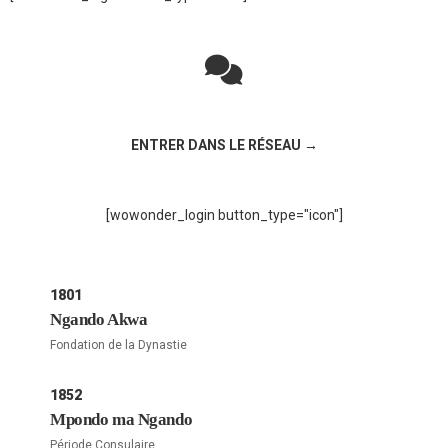
Rejoignez la discussion sur le réseau social !
ENTRER DANS LE RÉSEAU →
[wowonder_login button_type="icon"]
1801
Ngando Akwa
Fondation de la Dynastie
1852
Mpondo ma Ngando
Période Consulaire