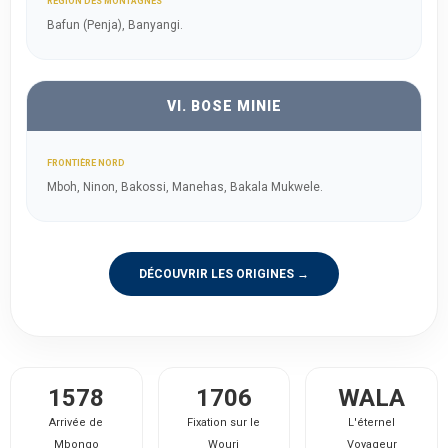
RÉGION DES MONTAGNES
Bafun (Penja), Banyangi.
VI. BOSE MINIE
FRONTIÈRE NORD
Mboh, Ninon, Bakossi, Manehas, Bakala Mukwele.
DÉCOUVRIR LES ORIGINES →
1578
1706
WALA
Arrivée de
Fixation sur le
L'éternel
Mbongo
Wouri
Voyageur