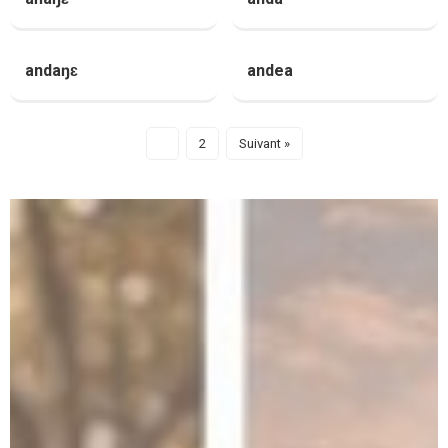
andaŋɛ
andea
1
2
Suivant »