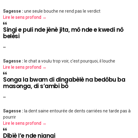
Sagesse :
une seule bouche ne rend pas le verdict
Lire le sens profond →
Singi e puli nde jènè jita, mô nde e kwedi nô
belèsi
""
Sagesse :
le chat a voulu trop voir, c'est pourquoi, il louche
Lire le sens profond →
Songa la bwam di dingabèlè na bedôbu ba
masonga, di s’ambi bô
""
Sagesse :
la dent saine entourée de dents carriées ne tarde pas à
pourrir
Lire le sens profond →
Dibiè l’e nde njangi