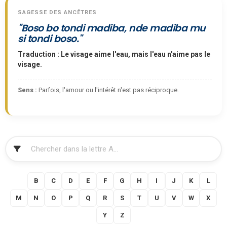
SAGESSE DES ANCÊTRES
"Boso bo tondi madiba, nde madiba mu
si tondi boso."
Traduction : Le visage aime l'eau, mais l'eau n'aime pas le
visage.
Sens :
Parfois, l'amour ou l'intérêt n'est pas réciproque.
FILTRER
A
B
C
D
E
F
G
H
I
J
K
L
M
N
O
P
Q
R
S
T
U
V
W
X
Y
Z