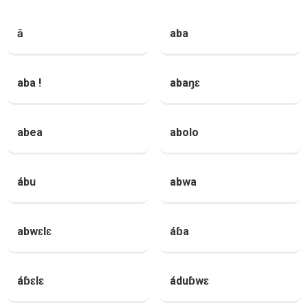
ā
aba
aba !
abaŋɛ
abea
abolo
ábu
abwa
abwɛlɛ
áɓa
áɓɛlɛ
áduɓwɛ