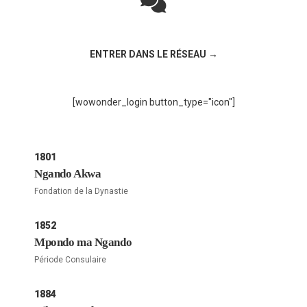
Rejoignez la discussion sur le réseau social !
ENTRER DANS LE RÉSEAU →
[wowonder_login button_type="icon"]
1801
Ngando Akwa
Fondation de la Dynastie
1852
Mpondo ma Ngando
Période Consulaire
1884