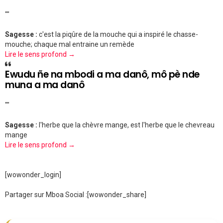
""
Sagesse :
c'est la piqûre de la mouche qui a inspiré le chasse-
mouche; chaque mal entraine un remède
Lire le sens profond →
Ewudu ñe na mbodi a ma danô, mô pè nde
muna a ma danô
""
Sagesse :
l'herbe que la chèvre mange, est l'herbe que le chevreau
mange
Lire le sens profond →
[wowonder_login]
Partager sur Mboa Social :
[wowonder_share]