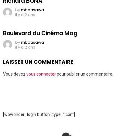
Richard BONA
by
mboasawa
il y a 2 ans
Boulevard du Cinéma Mag
by
mboasawa
il y a 2 ans
LAISSER UN COMMENTAIRE
Vous devez
vous connecter
pour publier un commentaire.
[wowonder_login button_type="icon"]