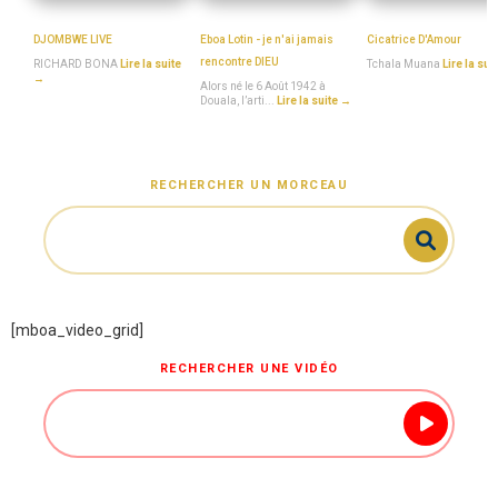
RICHARD_BONA
Eboa_Lotin
Tchala_Muana
DJOMBWE LIVE
Eboa Lotin - je n'ai jamais
Cicatrice D'Amour
rencontre DIEU
RICHARD BONA
Lire la suite
Tchala Muana
Lire la sui
→
Alors né le 6 Août 1942 à
Douala, l’arti...
Lire la suite →
RECHERCHER UN MORCEAU
[mboa_video_grid]
RECHERCHER UNE VIDÉO