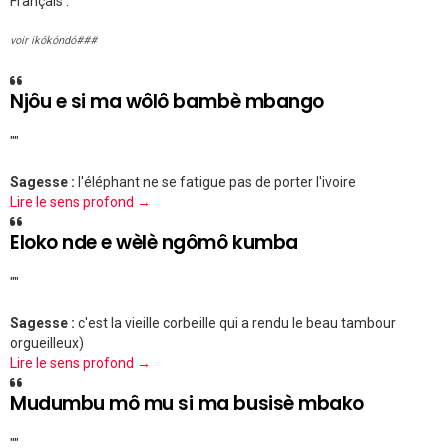
Français :
voir ikókóndó###
Njôu e si ma wôlô bambè mbango
""
Sagesse :
l'éléphant ne se fatigue pas de porter l'ivoire
Lire le sens profond →
Eloko nde e wèlè ngômô kumba
""
Sagesse :
c'est la vieille corbeille qui a rendu le beau tambour
orgueilleux)
Lire le sens profond →
Mudumbu mô mu si ma busisè mbako
""