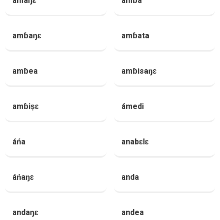
amaŋɛ
amɓa
amɓaŋɛ
amɓata
amɓea
amɓisaŋɛ
amɓiṣɛ
ámedi
áńa
anabɛlɛ
áńaŋɛ
anda
andaŋɛ
andea