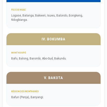
FILS DE NGAE
Logase, Batanga, Bakweri, Isuwu, Balondo, Bongkeng,
Ndogbianga.
IV. BOKUMBA
MONT KOUPÉ
Bafo, Balong, Barombi, Abo-Sud, Bakundu.
V. BAKOTA
RÉGION DES MONTAGNES
Bafun (Penja), Banyangi.