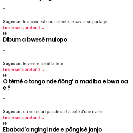
""
Sagesse :
le savoir est une collecte, le savoir se partage
Lire le sens profond →
Dibum a bwesè mulopo
""
Sagesse :
le ventre trahit la tête
Lire le sens profond →
O tèmè o tongo nde ñông’ a madiba e bwa oa
e ?
""
Sagesse :
on ne meurt pas de soif à côté d'une rivière
Lire le sens profond →
Ebabad’a ngingi nde e pôngisè janjo