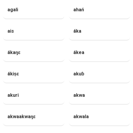
agali
ahań
ais
áka
ákaŋɛ
ákea
ákiṣɛ
akuɓ
akuri
akwa
akwaakwaŋɛ
akwala