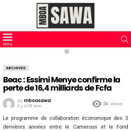
S
Menu
ARCHIVES
Beac : Essimi Menye confirme la
perte de 16,4 milliards de Fcfa
by
mboasawa
2k
Views
il y a 18 ans
Le programme de collaboration économique des 3
dernières années entre le Cameroun et le Fond