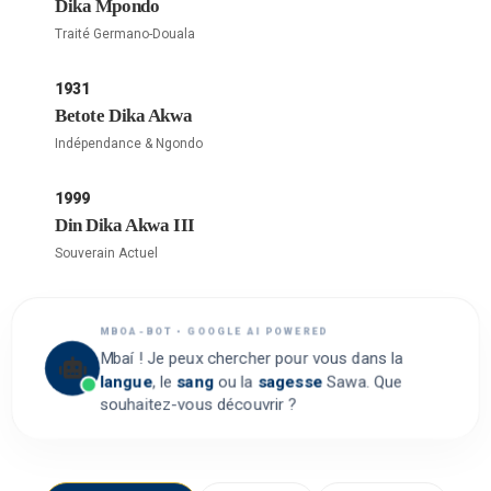
Dika Mpondo
Traité Germano-Douala
1931
Betote Dika Akwa
Indépendance & Ngondo
1999
Din Dika Akwa III
Souverain Actuel
MBOA-BOT • GOOGLE AI POWERED
Mbaí ! Je peux chercher pour vous dans la
langue
, le
sang
ou la
sagesse
Sawa. Que
souhaitez-vous découvrir ?