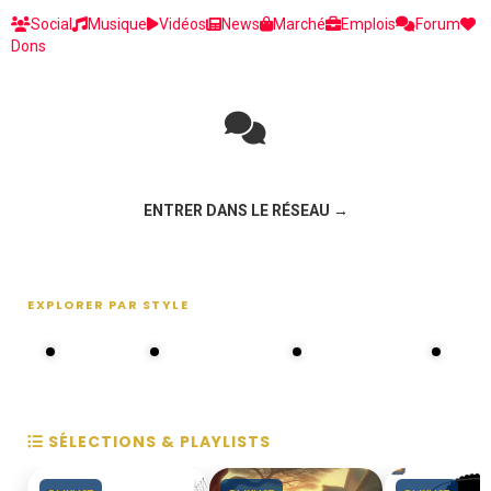
Social
Musique
Vidéos
News
Marché
Emplois
Forum
Dons
Rejoignez la discussion sur le réseau social !
ENTRER DANS LE RÉSEAU →
EXPLORER PAR STYLE
80s - 90s
Choral groups
Daddy's disco
MAKOS
SÉLECTIONS & PLAYLISTS