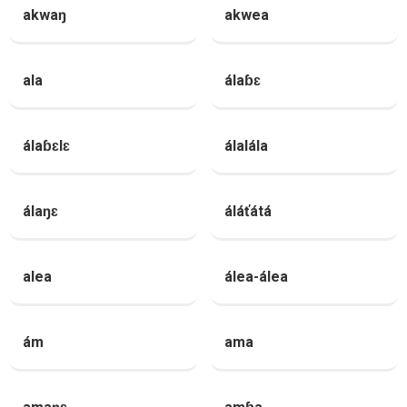
akwaŋ
akwea
ala
álaɓɛ
álaɓɛlɛ
álalála
álaŋɛ
áláťátá
alea
álea-álea
ám
ama