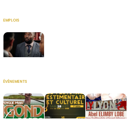
HERITAGE OS
KABA POIVRE
KABA POIVRE
EMPLOIS
VOIR TOUT
Secrétaire
ÉVÉNEMENTS
VOIR TOUT