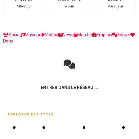
Mbongo
Wouri
Voyageur
Social
Musique
Vidéos
News
Marché
Emplois
Forum
Dons
Rejoignez la discussion sur le réseau social !
ENTRER DANS LE RÉSEAU →
EXPLORER PAR STYLE
80s - 90s
Choral groups
Daddy's disco
MAKOS