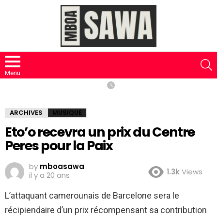
S
Menu
ARCHIVES
MUSIQUE
Eto’o recevra un prix du Centre
Peres pour la Paix
by
mboasawa
1.3k
Views
il y a 20 ans
L’attaquant camerounais de Barcelone sera le
récipiendaire d’un prix récompensant sa contribution