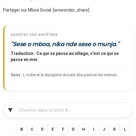
Partager sur Mboa Social :
[wowonder_share]
SAGESSE DES ANCÊTRES
"Sese o mboa, nika nde sese o munja."
Traduction : Ce qui se passe au village, c'est ce qui se
passe en mer.
Sens :
L'ordre et la discipline doivent être partout les mêmes.
FILTRER
A
B
C
D
E
F
G
H
I
J
K
L