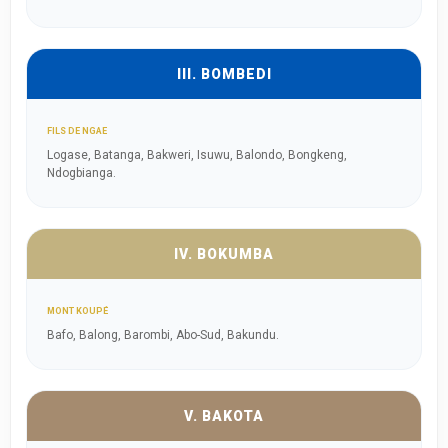
III. BOMBEDI
FILS DE NGAE
Logase, Batanga, Bakweri, Isuwu, Balondo, Bongkeng,
Ndogbianga.
IV. BOKUMBA
MONT KOUPÉ
Bafo, Balong, Barombi, Abo-Sud, Bakundu.
V. BAKOTA