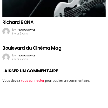
Richard BONA
by
mboasawa
il y a 2 ans
Boulevard du Cinéma Mag
by
mboasawa
il y a 2 ans
LAISSER UN COMMENTAIRE
Vous devez
vous connecter
pour publier un commentaire.