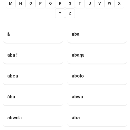
M
N
O
P
Q
R
S
T
U
V
W
X
Y
Z
ā
aba
aba !
abaŋɛ
abea
abolo
ábu
abwa
abwɛlɛ
áɓa