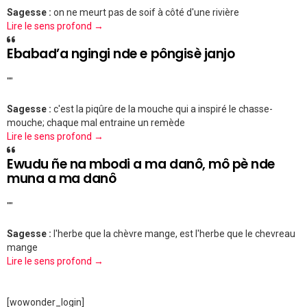
Sagesse :
on ne meurt pas de soif à côté d'une rivière
Lire le sens profond →
Ebabad’a ngingi nde e pôngisè janjo
""
Sagesse :
c'est la piqûre de la mouche qui a inspiré le chasse-
mouche; chaque mal entraine un remède
Lire le sens profond →
Ewudu ñe na mbodi a ma danô, mô pè nde
muna a ma danô
""
Sagesse :
l'herbe que la chèvre mange, est l'herbe que le chevreau
mange
Lire le sens profond →
[wowonder_login]