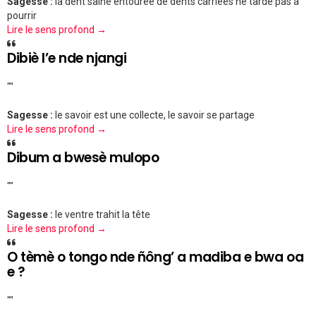
Sagesse :
la dent saine entourée de dents carriées ne tarde pas à
pourrir
Lire le sens profond →
Dibiè l’e nde njangi
""
Sagesse :
le savoir est une collecte, le savoir se partage
Lire le sens profond →
Dibum a bwesè mulopo
""
Sagesse :
le ventre trahit la tête
Lire le sens profond →
O tèmè o tongo nde ñông’ a madiba e bwa oa
e ?
""