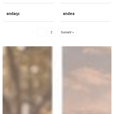
andaŋɛ
andea
1
2
Suivant »