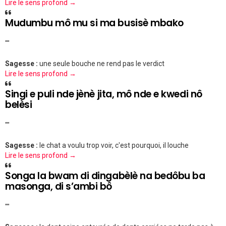
Lire le sens profond →
Mudumbu mô mu si ma busisè mbako
""
Sagesse :
une seule bouche ne rend pas le verdict
Lire le sens profond →
Singi e puli nde jènè jita, mô nde e kwedi nô
belèsi
""
Sagesse :
le chat a voulu trop voir, c'est pourquoi, il louche
Lire le sens profond →
Songa la bwam di dingabèlè na bedôbu ba
masonga, di s’ambi bô
""