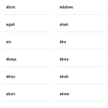
áɓɛlɛ
áduɓwɛ
agali
ahań
ais
áka
ákaŋɛ
ákea
ákiṣɛ
akuɓ
akuri
akwa