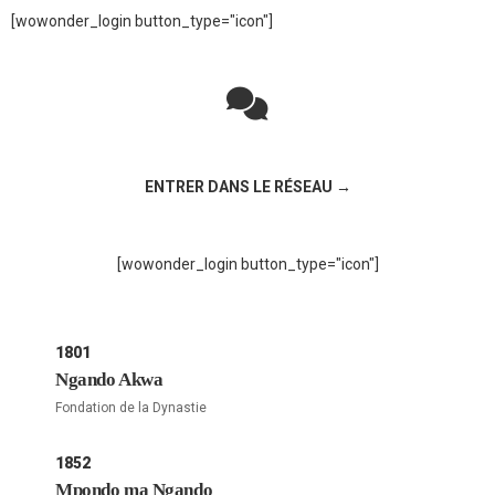
[wowonder_login button_type="icon"]
Rejoignez la discussion sur le réseau social !
ENTRER DANS LE RÉSEAU →
[wowonder_login button_type="icon"]
1801
Ngando Akwa
Fondation de la Dynastie
1852
Mpondo ma Ngando