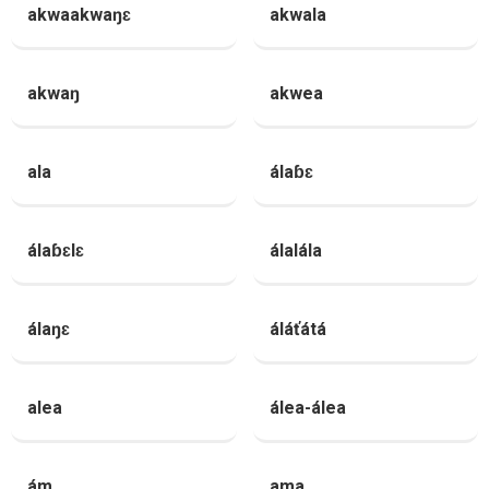
akwaakwaŋɛ
akwala
akwaŋ
akwea
ala
álaɓɛ
álaɓɛlɛ
álalála
álaŋɛ
áláťátá
alea
álea-álea
ám
ama