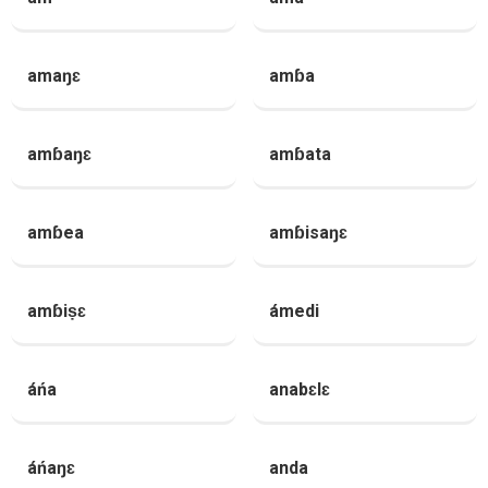
amaŋɛ
amɓa
amɓaŋɛ
amɓata
amɓea
amɓisaŋɛ
amɓiṣɛ
ámedi
áńa
anabɛlɛ
áńaŋɛ
anda