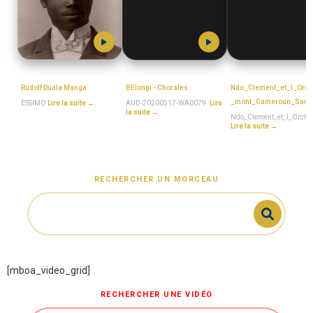
ESSIMO
MboaSawa
MboaSawa
Rudolf Duala Manga
BElongi - Chorales
Ndo_Clement_et_l_Orch
_mont_Cameroun_Sam
ESSIMO
Lire la suite →
AUD-20200517-WA0079.
Lire
la suite →
Ndo_Clement_et_l_Orches
Lire la suite →
RECHERCHER UN MORCEAU
[mboa_video_grid]
RECHERCHER UNE VIDÉO