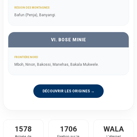
RÉGION DES MONTAGNES
Bafun (Penja), Banyangi.
VI. BOSE MINIE
FRONTIÈRE NORD
Mboh, Ninon, Bakossi, Manehas, Bakala Mukwele.
DÉCOUVRIR LES ORIGINES →
1578
1706
WALA
Arrivée de
Fixation sur le
L'éternel