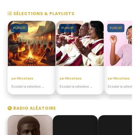
SÉLECTIONS & PLAYLISTS
PLAYLIST
PLAYLIST
PLAYLIST
CONTES MINIA
CHORALES ELONGUI
ANNEES 80 - 9
par MboaSawa
par MboaSawa
par MboaSawa
Écouter la sélection →
Écouter la sélection →
Écouter la sélecti
RADIO ALÉATOIRE