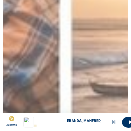
EBANDA_MANFRED_et_VILLA_VIENNE_-_Mbua_Madale_ori
ALBUMS