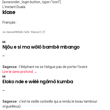
[wowonder_login button_type="icon"]
L'instant Duala
klase
Français :
la classe###(de l'alld. ‘Klasse’) (7)
Njôu e si ma wôlô bambè mbango
""
Sagesse :
l'éléphant ne se fatigue pas de porter l'ivoire
Lire le sens profond →
Eloko nde e wèlè ngômô kumba
""
Sagesse :
c'est la vieille corbeille qui a rendu le beau tambour
orgueilleux)