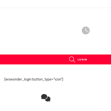
SEARCH
LOGIN
[wowonder_login button_type="icon"]
Rejoignez la discussion sur le réseau social