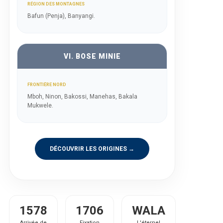
RÉGION DES MONTAGNES
Bafun (Penja), Banyangi.
VI. BOSE MINIE
FRONTIÈRE NORD
Mboh, Ninon, Bakossi, Manehas, Bakala
Mukwele.
DÉCOUVRIR LES ORIGINES →
1578
1706
WALA
Arrivée de
Fixation
L'éternel