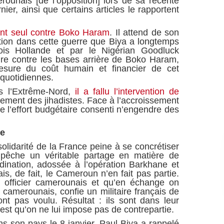
ounais [de l’opposition] lors de sa récente
rnier, ainsi que certains articles le rapportent
nt seul contre Boko Haram
. Il attend de son
ation dans cette guerre que Biya a longtemps
çois Hollande et par le Nigérian Goodluck
ire contre les bases arrière de Boko Haram,
sure du coût humain et financier de cet
 quotidiennes.
s l’Extrême-Nord,
il a fallu l’intervention de
nement des jihadistes. Face à l’accroissement
ue l’effort budgétaire consenti n’engendre des
ie
olidarité de la France peine à se concrétiser
êche un véritable partage en matière de
dination, adossée à l’opération Barkhane et
s, de fait, le Cameroun n’en fait pas partie.
un officier camerounais et qu’en échange on
l camerounais, confie un militaire français de
t pas voulu. Résultat : ils sont dans leur
est qu’on ne lui impose pas de contrepartie.
s son pays le 8 janvier, Paul Biya a rappelé