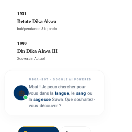
1931
Betote Dika Akwa
Indépendance & Ngondo
1999
Din Dika Akwa III
Souverain Actuel
MBOA-BOT • GOOGLE AI POWERED
Mbaí ! Je peux chercher pour
vous dans la
langue
, le
sang
ou
la
sagesse
Sawa. Que souhaitez-
vous découvrir ?