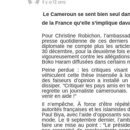
il y a 12 ans
Le Cameroun se sent bien seul dans 
de la France qu’elle s’implique dav
Pour Christine Robichon, l’ambassad
presse quotidienne de ces derniers 
diplomate ne compte plus les articl
30 décembre, pour la deuxième fois en 
vigoureusement contre les allégations
Boko Haram diffusées dans certains m
Peine perdue : les critiques visant
véhiculent cette thèse insensée à l
des faiseurs d’opinion a installé un
dissiper. "Critiquer les pays amis en 
regrette un journaliste camerounais. 
venir en aide !"
Il n’empêche. À force d’être répété
autorités françaises et les islamistes 
Paul Biya, avec l’aide d’opposants so
mode. Le 9 septembre dernier, l’am
faire une mise au point : "Le présid