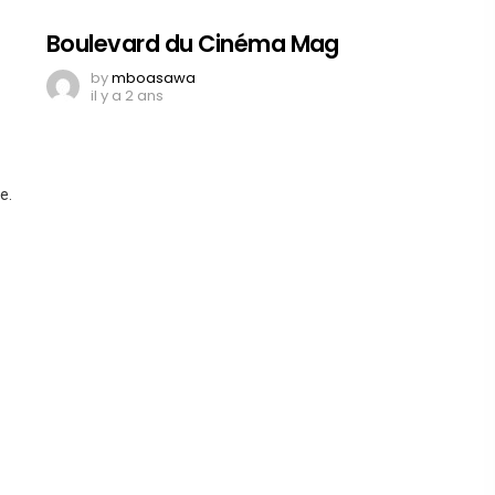
Boulevard du Cinéma Mag
by
mboasawa
il y a 2 ans
e.