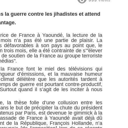
la guerre contre les jihadistes et attend
antage.
rice de France à Yaoundé, la lecture de la
mois n’a pas été une partie de plaisir. La
es défavorables à son pays au point que, le
trois mois, elle a été contrainte de s’"élever
 de soutien de la France au groupe terroriste
édias".
 la France font le miel des télévisions qui
ongueur d’émissions, et la mauvaise humeur
 climat délétère que les autorités tardent à
temps de guerre est pourtant contre-productif,
Surtout quand il s’agit de les inciter à nous
e, la thèse folle d’une collusion entre les
dans le but de précipiter la chute du président
utenus par Paris, est devenue le gimmick à la
bassade de France à Yaoundé avait déjà dû
ent de la République, François Hollande, n’a