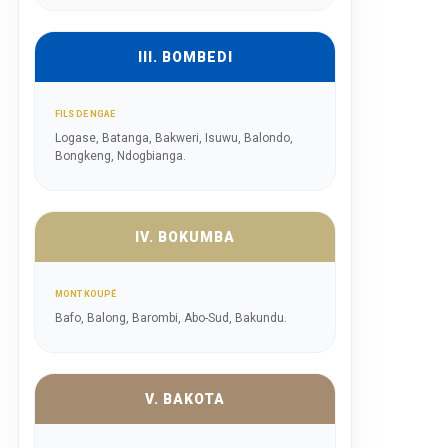
III. BOMBEDI
FILS DE NGAE
Logase, Batanga, Bakweri, Isuwu, Balondo,
Bongkeng, Ndogbianga.
IV. BOKUMBA
MONT KOUPÉ
Bafo, Balong, Barombi, Abo-Sud, Bakundu.
V. BAKOTA