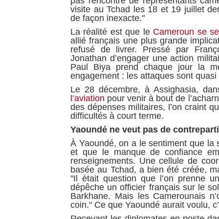
pas rencontré de représentants camer
visite au Tchad les 18 et 19 juillet de
de façon inexacte."
La réalité est que le
Cameroun se se
allié français une plus grande implic
refusé de livrer. Pressé par Fran
Jonathan d’engager une action milita
Paul Biya prend chaque jour la me
engagement : les attaques sont quasi
Le 28 décembre, à Assighasia, dan
l’aviation
pour venir à bout de l’achar
des dépenses militaires, l’on craint q
difficultés à court terme.
Yaoundé ne veut pas de contrepart
À Yaoundé, on a le sentiment que la s
et que le manque de confiance emp
renseignements. Une cellule de coor
basée au Tchad, a bien été créée, mai
"Il était question que l’on prenne 
dépêche un officier français sur le so
Barkhane. Mais les Camerounais n’on
coin." Ce que Yaoundé aurait voulu, c’
Recevant les diplomates en poste dan