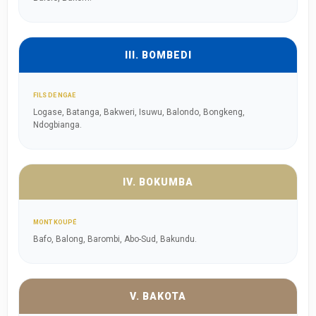
III. BOMBEDI
FILS DE NGAE
Logase, Batanga, Bakweri, Isuwu, Balondo, Bongkeng,
Ndogbianga.
IV. BOKUMBA
MONT KOUPÉ
Bafo, Balong, Barombi, Abo-Sud, Bakundu.
V. BAKOTA