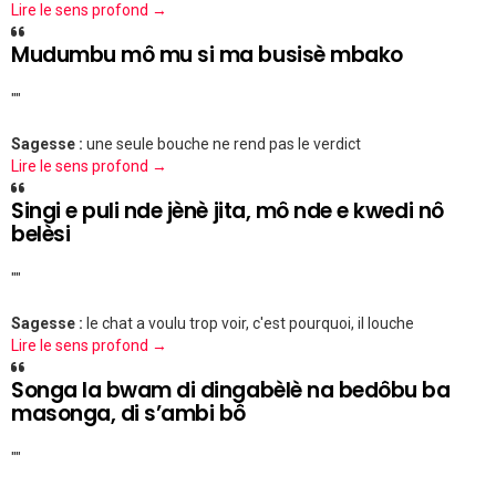
Lire le sens profond →
Mudumbu mô mu si ma busisè mbako
""
Sagesse :
une seule bouche ne rend pas le verdict
Lire le sens profond →
Singi e puli nde jènè jita, mô nde e kwedi nô
belèsi
""
Sagesse :
le chat a voulu trop voir, c'est pourquoi, il louche
Lire le sens profond →
Songa la bwam di dingabèlè na bedôbu ba
masonga, di s’ambi bô
""