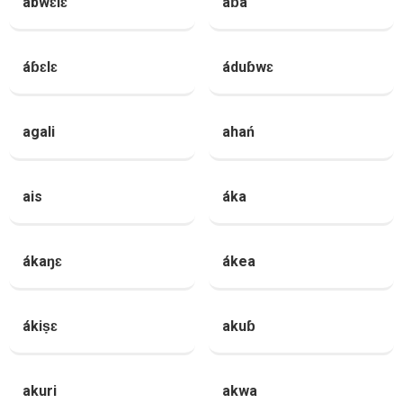
abwɛlɛ
áɓa
áɓɛlɛ
áduɓwɛ
agali
ahań
ais
áka
ákaŋɛ
ákea
ákiṣɛ
akuɓ
akuri
akwa