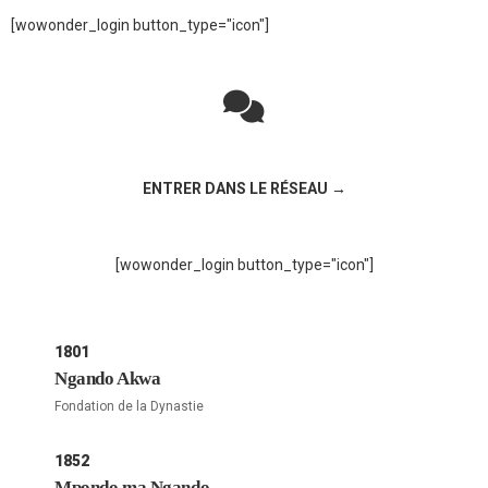
[wowonder_login button_type="icon"]
Rejoignez la discussion sur le réseau social !
ENTRER DANS LE RÉSEAU →
[wowonder_login button_type="icon"]
1801
Ngando Akwa
Fondation de la Dynastie
1852
Mpondo ma Ngando