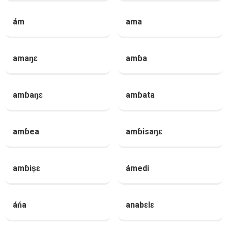
ám
ama
amaŋɛ
amɓa
amɓaŋɛ
amɓata
amɓea
amɓisaŋɛ
amɓiṣɛ
ámedi
áńa
anabɛlɛ