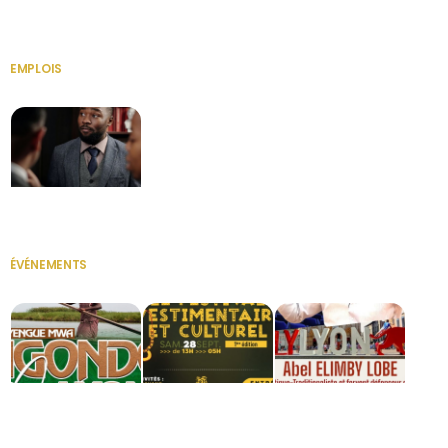
HERITAGE OS
KABA POIVRE
KABA POIVRE
EMPLOIS
VOIR TOUT
Secrétaire
ÉVÉNEMENTS
VOIR TOUT