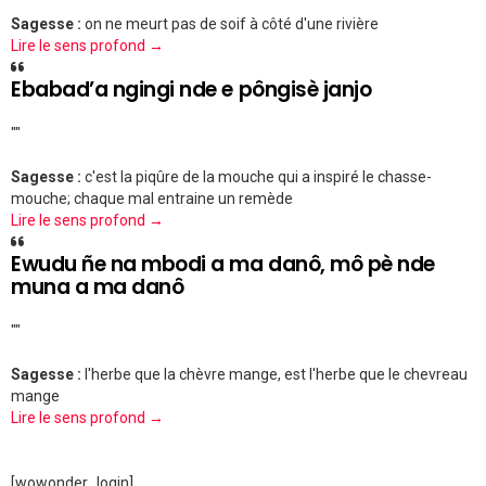
Sagesse :
on ne meurt pas de soif à côté d'une rivière
Lire le sens profond →
Ebabad’a ngingi nde e pôngisè janjo
""
Sagesse :
c'est la piqûre de la mouche qui a inspiré le chasse-
mouche; chaque mal entraine un remède
Lire le sens profond →
Ewudu ñe na mbodi a ma danô, mô pè nde
muna a ma danô
""
Sagesse :
l'herbe que la chèvre mange, est l'herbe que le chevreau
mange
Lire le sens profond →
[wowonder_login]