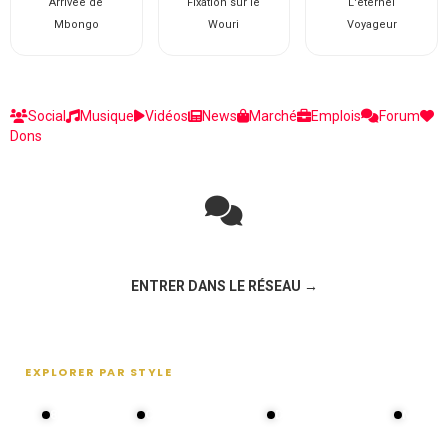
Arrivée de
Fixation sur le
L'éternel
Mbongo
Wouri
Voyageur
Social
Musique
Vidéos
News
Marché
Emplois
Forum
Dons
Rejoignez la discussion sur le réseau social !
ENTRER DANS LE RÉSEAU →
EXPLORER PAR STYLE
80s - 90s
Choral groups
Daddy's disco
MAKOS