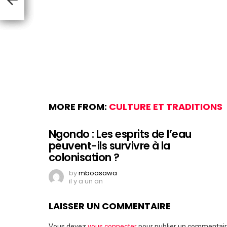
MORE FROM:
CULTURE ET TRADITIONS
Ngondo : Les esprits de l’eau
peuvent-ils survivre à la
colonisation ?
by
mboasawa
il y a un an
LAISSER UN COMMENTAIRE
Vous devez
vous connecter
pour publier un commentair