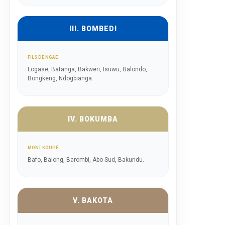
III. BOMBEDI
FILS DE NGAE
Logase, Batanga, Bakweri, Isuwu, Balondo,
Bongkeng, Ndogbianga.
IV. BOKUMBA
MONT KOUPÉ
Bafo, Balong, Barombi, Abo-Sud, Bakundu.
V. BAKOTA