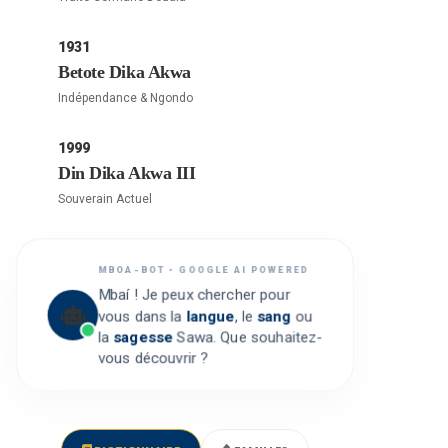
1931
Betote Dika Akwa
Indépendance & Ngondo
1999
Din Dika Akwa III
Souverain Actuel
MBOA-BOT • GOOGLE AI POWERED
Mbaí ! Je peux chercher pour
vous dans la
langue
, le
sang
ou
la
sagesse
Sawa. Que souhaitez-
vous découvrir ?