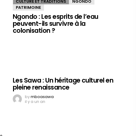
CULTURE ET TRADITIONS
NGONDO
PATRIMOINE
Ngondo : Les esprits de l’eau
peuvent-ils survivre à la
colonisation ?
Les Sawa : Un héritage culturel en
pleine renaissance
by
mboasawa
il y a un an
e.