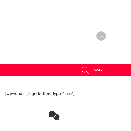
SEARCH
LOGIN
[wowonder_login button_type="icon"]
Rejoignez la discussion sur le réseau social