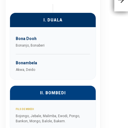
I. DUALA
Bona Dooh
Bonanjo, Bonaberi
Bonambela
Akwa, Deido
II. BOMBEDI
FILS DE MBEDI
Bojongo, Jebale, Malimba, Ewodi, Pongo,
Bankon, Mongo, Balole, Bakem.