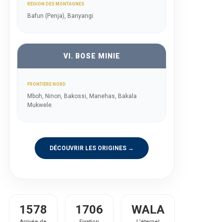
RÉGION DES MONTAGNES
Bafun (Penja), Banyangi.
VI. BOSE MINIE
FRONTIÈRE NORD
Mboh, Ninon, Bakossi, Manehas, Bakala
Mukwele.
DÉCOUVRIR LES ORIGINES →
1578
1706
WALA
Arrivée de
Fixation
L'éternel