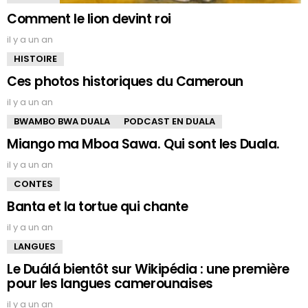
Comment le lion devint roi
il y a un an
HISTOIRE
Ces photos historiques du Cameroun
il y a un an
BWAMBO BWA DUALA
PODCAST EN DUALA
Miango ma Mboa Sawa. Qui sont les Duala.
il y a un an
CONTES
Banta et la tortue qui chante
il y a un an
LANGUES
Le Duálá bientôt sur Wikipédia : une première
pour les langues camerounaises
il y a un an