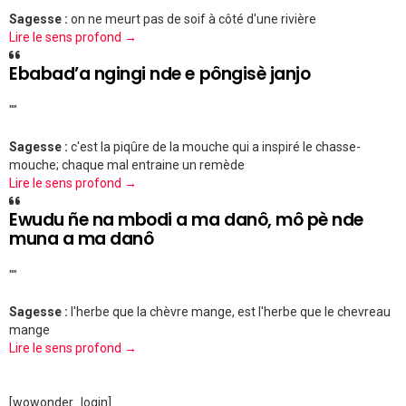
Sagesse :
on ne meurt pas de soif à côté d'une rivière
Lire le sens profond →
Ebabad’a ngingi nde e pôngisè janjo
""
Sagesse :
c'est la piqûre de la mouche qui a inspiré le chasse-
mouche; chaque mal entraine un remède
Lire le sens profond →
Ewudu ñe na mbodi a ma danô, mô pè nde
muna a ma danô
""
Sagesse :
l'herbe que la chèvre mange, est l'herbe que le chevreau
mange
Lire le sens profond →
[wowonder_login]