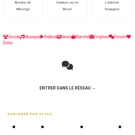
Arrivée de
Fixation sur le
L'éternel
Mbongo
Wouri
Voyageur
Social
Musique
Vidéos
News
Marché
Emplois
Forum
Dons
Rejoignez la discussion sur le réseau social !
ENTRER DANS LE RÉSEAU →
EXPLORER PAR STYLE
80s - 90s
Choral groups
Daddy's disco
MAKOS