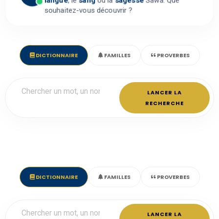
langue
, le
sang
ou la
sagesse
Sawa. Que
souhaitez-vous découvrir ?
DICTIONNAIRE
FAMILLES
PROVERBES
LANCER LA
RECHERCHE
DICTIONNAIRE
FAMILLES
PROVERBES
LANCER LA