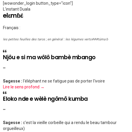
[wowonder_login button_type="icon"]
L'instant Duala
elɛmɓɛ́
Français :
les petites feuilles des taros ; en général : les légumes verts###túma ɓ
Njôu e si ma wôlô bambè mbango
""
Sagesse :
l'éléphant ne se fatigue pas de porter l'ivoire
Lire le sens profond →
Eloko nde e wèlè ngômô kumba
""
Sagesse :
c'est la vieille corbeille qui a rendu le beau tambour
orgueilleux)