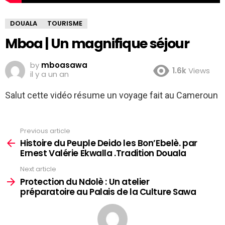
DOUALA
TOURISME
Mboa | Un magnifique séjour
by
mboasawa
1.6k
Views
il y a un an
Salut cette vidéo résume un voyage fait au Cameroun
Previous article
See
more
Histoire du Peuple Deido les Bon’Ebelè. par
Ernest Valérie Ekwalla .Tradition Douala
Next article
Protection du Ndolè : Un atelier
préparatoire au Palais de la Culture Sawa