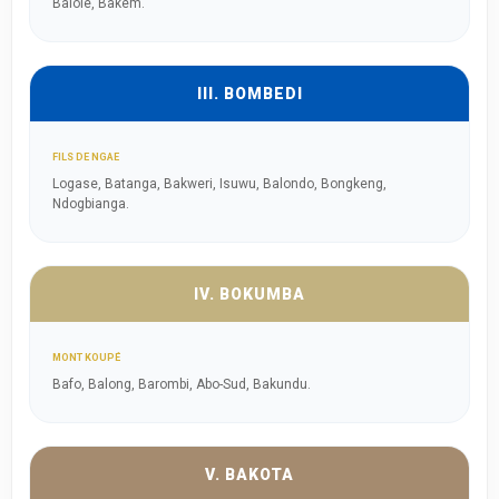
Balole, Bakem.
III. BOMBEDI
FILS DE NGAE
Logase, Batanga, Bakweri, Isuwu, Balondo, Bongkeng,
Ndogbianga.
IV. BOKUMBA
MONT KOUPÉ
Bafo, Balong, Barombi, Abo-Sud, Bakundu.
V. BAKOTA