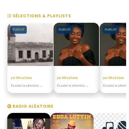
SÉLECTIONS & PLAYLISTS
PLAYLIST
PLAYLIST
PLAYLIST
EN DUALA
BEST OFF SLOW
MIX BEST OFF
par MboaSawa
par MboaSawa
par MboaSawa
Écouter la sélection →
Écouter la sélection →
Écouter la sélecti
RADIO ALÉATOIRE