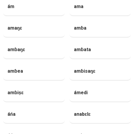
ám
ama
amaŋɛ
amɓa
amɓaŋɛ
amɓata
amɓea
amɓisaŋɛ
amɓiṣɛ
ámedi
áńa
anabɛlɛ