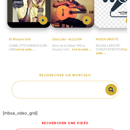
MboaSawa
Eboa_Lotin
Nguea_La_Route
05 Mouane Diob
Eboa Lotin - ALLELUIA!
NGUEA LAROUTE
CHARLOTTE DIPANDA DUBE
Alors né le 6 Août 1942 à
NGUEA LAROUTE -
LAM
Lire la suite →
Douala, l’arti...
Lire la suite →
CHAUFFER MOTEUR
Lire
suite →
RECHERCHER UN MORCEAU
[mboa_video_grid]
RECHERCHER UNE VIDÉO