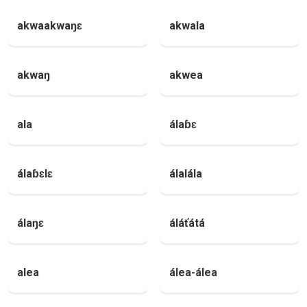
akwaakwaŋɛ
akwala
akwaŋ
akwea
ala
álaɓɛ
álaɓɛlɛ
álalála
álaŋɛ
áláťátá
alea
álea-álea