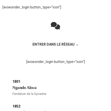
[wowonder_login button_type="icon"]
Rejoignez la discussion sur le réseau social !
ENTRER DANS LE RÉSEAU →
[wowonder_login button_type="icon"]
1801
Ngando Akwa
Fondation de la Dynastie
1852