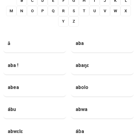
A
B
C
D
E
F
G
H
I
J
K
L
M
N
O
P
Q
R
S
T
U
V
W
X
Y
Z
ā
aba
aba !
abaŋɛ
abea
abolo
ábu
abwa
abwɛlɛ
áɓa