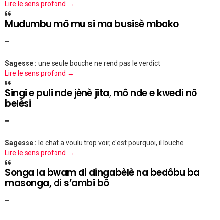
Lire le sens profond →
Mudumbu mô mu si ma busisè mbako
""
Sagesse :
une seule bouche ne rend pas le verdict
Lire le sens profond →
Singi e puli nde jènè jita, mô nde e kwedi nô
belèsi
""
Sagesse :
le chat a voulu trop voir, c'est pourquoi, il louche
Lire le sens profond →
Songa la bwam di dingabèlè na bedôbu ba
masonga, di s’ambi bô
""