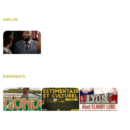
HERITAGE OS
KABA POIVRE
KABA POIVRE
EMPLOIS
VOIR TOUT
Secrétaire
ÉVÉNEMENTS
VOIR TOUT