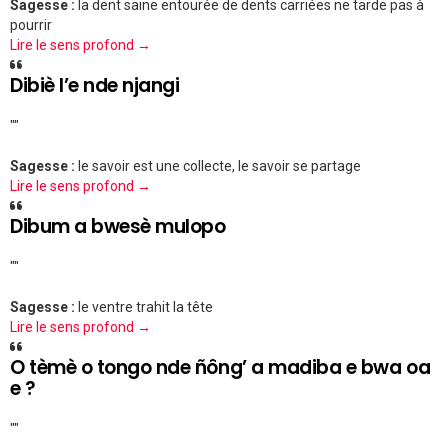
Sagesse :
la dent saine entourée de dents carriées ne tarde pas à
pourrir
Lire le sens profond →
Dibiè l’e nde njangi
""
Sagesse :
le savoir est une collecte, le savoir se partage
Lire le sens profond →
Dibum a bwesè mulopo
""
Sagesse :
le ventre trahit la tête
Lire le sens profond →
O tèmè o tongo nde ñông’ a madiba e bwa oa
e ?
""