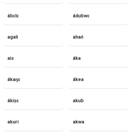
áɓɛlɛ
áduɓwɛ
agali
ahań
ais
áka
ákaŋɛ
ákea
ákiṣɛ
akuɓ
akuri
akwa