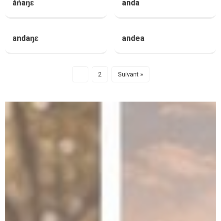
áńaŋɛ
anda
andaŋɛ
andea
1
2
Suivant »