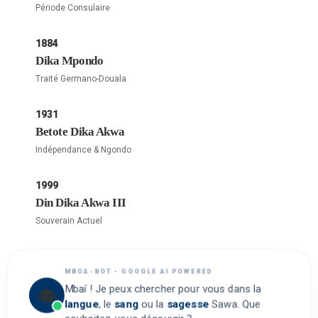
Période Consulaire
1884
Dika Mpondo
Traité Germano-Douala
1931
Betote Dika Akwa
Indépendance & Ngondo
1999
Din Dika Akwa III
Souverain Actuel
MBOA-BOT • GOOGLE AI POWERED
Mbaí ! Je peux chercher pour vous dans la
langue
, le
sang
ou la
sagesse
Sawa. Que