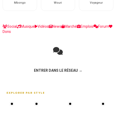
Mbongo
Wouri
Voyageur
Social
Musique
Vidéos
News
Marché
Emplois
Forum
Dons
Rejoignez la discussion sur le réseau social !
ENTRER DANS LE RÉSEAU →
EXPLORER PAR STYLE
80s - 90s
Choral groups
Daddy's disco
MAKOS