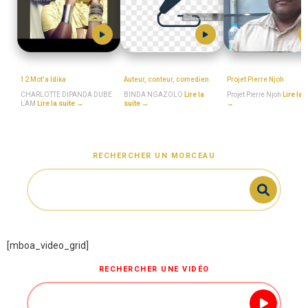
MboaSawa
BINDA_NGAZOLO
MboaSawa
12 Mot'a Idika
Auteur, conteur, comedien
Projet Pierre Njoh
CHARLOTTE DIPANDA DUBE
BINDA NGAZOLO
Lire la
Projet Pierre Njoh
Lire la 
LAM
Lire la suite →
suite →
→
RECHERCHER UN MORCEAU
[mboa_video_grid]
RECHERCHER UNE VIDÉO