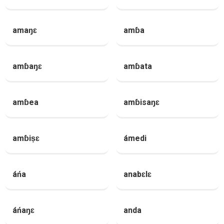
amaŋɛ
amɓa
amɓaŋɛ
amɓata
amɓea
amɓisaŋɛ
amɓiṣɛ
ámedi
áńa
anabɛlɛ
áńaŋɛ
anda