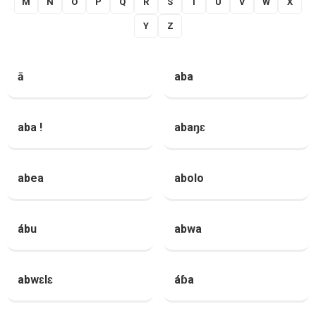
M
N
O
P
Q
R
S
T
U
V
W
X
Y
Z
ā
aba
aba !
abaŋɛ
abea
abolo
ábu
abwa
abwɛlɛ
áɓa