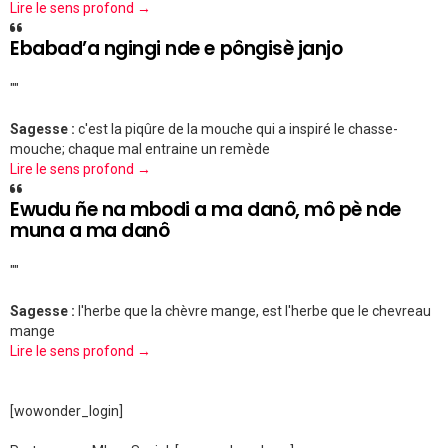
Lire le sens profond →
Ebabad’a ngingi nde e pôngisè janjo
""
Sagesse :
c'est la piqûre de la mouche qui a inspiré le chasse-
mouche; chaque mal entraine un remède
Lire le sens profond →
Ewudu ñe na mbodi a ma danô, mô pè nde
muna a ma danô
""
Sagesse :
l'herbe que la chèvre mange, est l'herbe que le chevreau
mange
Lire le sens profond →
[wowonder_login]