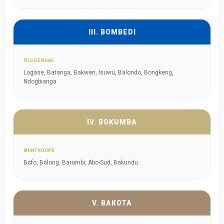
III. BOMBEDI
FILS DE NGAE
Logase, Batanga, Bakweri, Isuwu, Balondo, Bongkeng,
Ndogbianga.
IV. BOKUMBA
MONT KOUPÉ
Bafo, Balong, Barombi, Abo-Sud, Bakundu.
V. BAKOTA