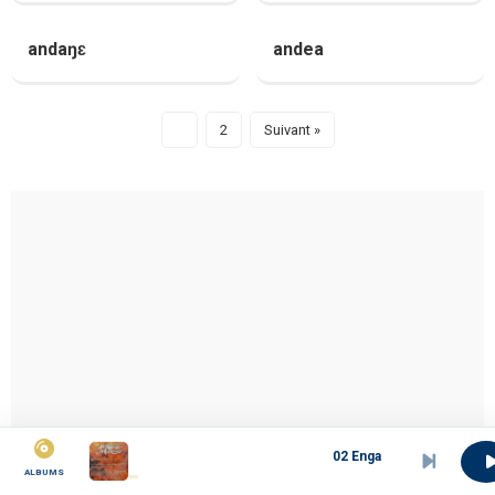
andaŋɛ
andea
1
2
Suivant »
02 Engame o Deido
ALBUMS