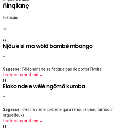
ńinqilanę
Français :
-an
Njôu e si ma wôlô bambè mbango
""
Sagesse :
l'éléphant ne se fatigue pas de porter l'ivoire
Lire le sens profond →
Eloko nde e wèlè ngômô kumba
""
Sagesse :
c'est la vieille corbeille qui a rendu le beau tambour
orgueilleux)
Lire le sens profond →