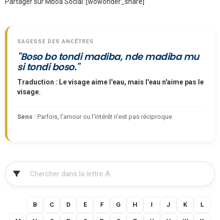
Partager sur Mboa Social :
[wowonder_share]
SAGESSE DES ANCÊTRES
"Boso bo tondi madiba, nde madiba mu
si tondi boso."
Traduction : Le visage aime l'eau, mais l'eau n'aime pas le
visage.
Sens :
Parfois, l'amour ou l'intérêt n'est pas réciproque.
FILTRER
A
B
C
D
E
F
G
H
I
J
K
L