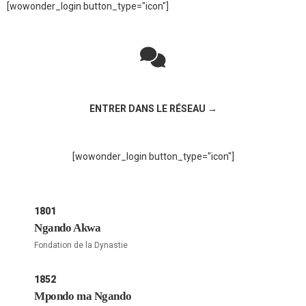
[wowonder_login button_type="icon"]
Rejoignez la discussion sur le réseau social !
ENTRER DANS LE RÉSEAU →
[wowonder_login button_type="icon"]
1801
Ngando Akwa
Fondation de la Dynastie
1852
Mpondo ma Ngando