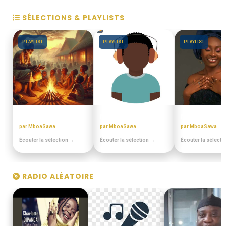
SÉLECTIONS & PLAYLISTS
PLAYLIST
PLAYLIST
PLAYLIST
CONTES MINIA
MIANGO - PODCASTS
MIX BEST OFF
par MboaSawa
par MboaSawa
par MboaSawa
Écouter la sélection →
Écouter la sélection →
Écouter la sélecti
RADIO ALÉATOIRE