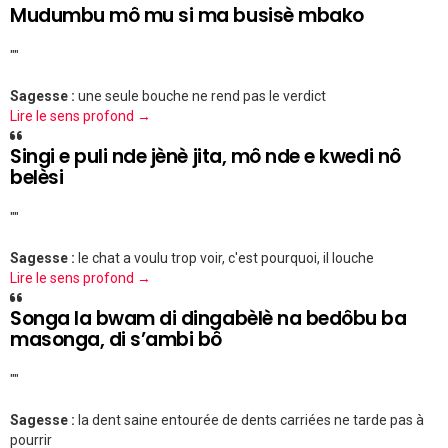
Mudumbu mô mu si ma busisè mbako
""
Sagesse :
une seule bouche ne rend pas le verdict
Lire le sens profond →
Singi e puli nde jènè jita, mô nde e kwedi nô
belèsi
""
Sagesse :
le chat a voulu trop voir, c'est pourquoi, il louche
Lire le sens profond →
Songa la bwam di dingabèlè na bedôbu ba
masonga, di s’ambi bô
""
Sagesse :
la dent saine entourée de dents carriées ne tarde pas à
pourrir