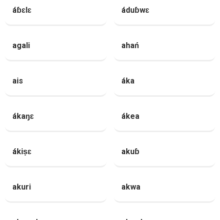
áɓɛlɛ
áduɓwɛ
agali
ahań
ais
áka
ákaŋɛ
ákea
ákiṣɛ
akuɓ
akuri
akwa