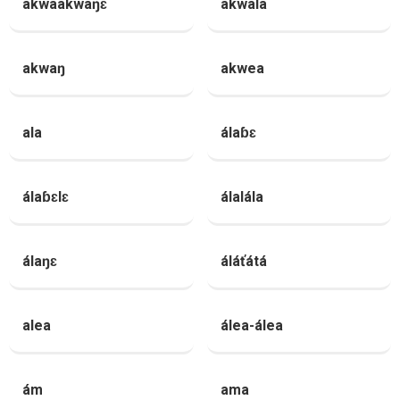
akwaakwaŋɛ
akwala
akwaŋ
akwea
ala
álaɓɛ
álaɓɛlɛ
álalála
álaŋɛ
áláťátá
alea
álea-álea
ám
ama