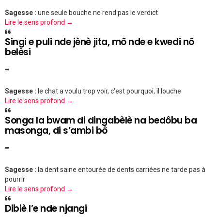
Sagesse :
une seule bouche ne rend pas le verdict
Lire le sens profond →
Singi e puli nde jènè jita, mô nde e kwedi nô
belèsi
""
Sagesse :
le chat a voulu trop voir, c'est pourquoi, il louche
Lire le sens profond →
Songa la bwam di dingabèlè na bedôbu ba
masonga, di s’ambi bô
""
Sagesse :
la dent saine entourée de dents carriées ne tarde pas à
pourrir
Lire le sens profond →
Dibiè l’e nde njangi