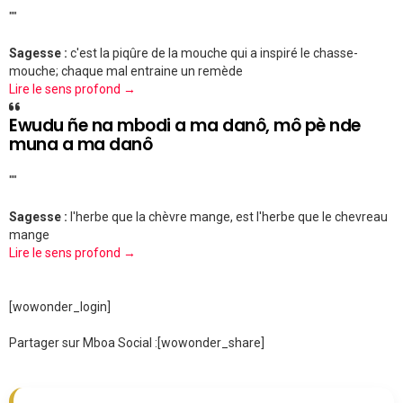
""
Sagesse :
c'est la piqûre de la mouche qui a inspiré le chasse-
mouche; chaque mal entraine un remède
Lire le sens profond →
Ewudu ñe na mbodi a ma danô, mô pè nde
muna a ma danô
""
Sagesse :
l'herbe que la chèvre mange, est l'herbe que le chevreau
mange
Lire le sens profond →
[wowonder_login]
Partager sur Mboa Social :
[wowonder_share]