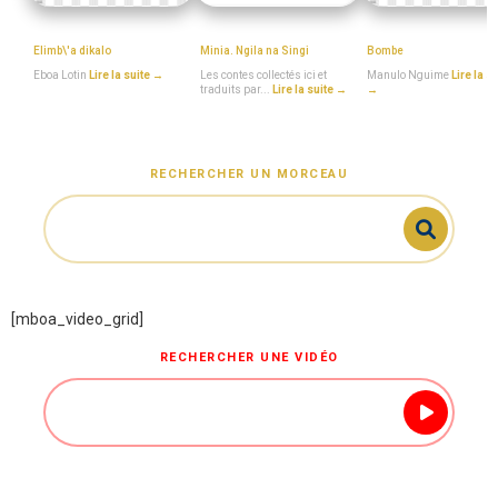
Eboa_Lotin
Musinga_Mwa_Tiki
MboaSawa
Elimb\'a dikalo
Minia. Ngila na Singi
Bombe
Eboa Lotin
Lire la suite →
Les contes collectés ici et
Manulo Nguime
Lire la s
traduits par...
Lire la suite →
→
RECHERCHER UN MORCEAU
[mboa_video_grid]
RECHERCHER UNE VIDÉO