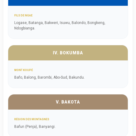
FILS DE NGAE
Logase, Batanga, Bakweri, Isuwu, Balondo, Bongkeng,
Ndogbianga.
IV. BOKUMBA
MONT KOUPÉ
Bafo, Balong, Barombi, Abo-Sud, Bakundu.
V. BAKOTA
RÉGION DES MONTAGNES
Bafun (Penja), Banyangi.