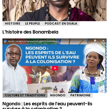
HISTOIRE
LE PEUPLE
PODCAST EN DUALA
L’histoire des Bonambela
CULTURE ET TRADITIONS
NGONDO
PATRIMOINE
Ngondo : Les esprits de l’eau peuvent-ils
survivre à la colonisation ?