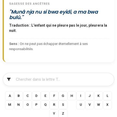
SAGESSE DES ANCÊTRES
"Munâ nja nu si bwa eyidi, a ma bwa
bulú."
Traduction : L'enfant qui ne pleure pas le jour, pleurera la
nuit.
Sens :
On ne peut pas échapper éternellement à ses
responsabilités.
FILTRER
A
B
C
D
E
F
G
H
I
J
K
L
M
N
O
P
Q
R
S
T
U
V
W
X
Y
Z