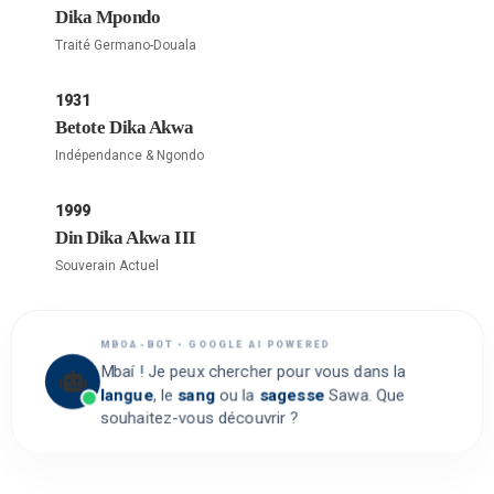
Dika Mpondo
Traité Germano-Douala
1931
Betote Dika Akwa
Indépendance & Ngondo
1999
Din Dika Akwa III
Souverain Actuel
MBOA-BOT • GOOGLE AI POWERED
Mbaí ! Je peux chercher pour vous dans la
langue
, le
sang
ou la
sagesse
Sawa. Que
souhaitez-vous découvrir ?