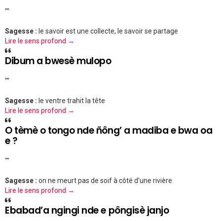
""
Sagesse :
le savoir est une collecte, le savoir se partage
Lire le sens profond →
Dibum a bwesè mulopo
""
Sagesse :
le ventre trahit la tête
Lire le sens profond →
O tèmè o tongo nde ñông’ a madiba e bwa oa
e ?
""
Sagesse :
on ne meurt pas de soif à côté d'une rivière
Lire le sens profond →
Ebabad’a ngingi nde e pôngisè janjo