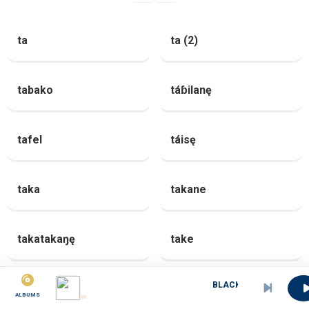
ta
ta (2)
tabako
táɓilanę
tafel
táisę
taka
takane
takatakaŋę
take
BLACK_STYL Emene Marie.
takea
takí
ALBUMS