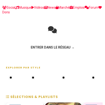
Social
Musique
Vidéos
News
Marché
Emplois
Forum
Dons
Rejoignez la discussion sur le réseau social !
ENTRER DANS LE RÉSEAU →
EXPLORER PAR STYLE
80s - 90s
Choral groups
Daddy's disco
MAKOS
SÉLECTIONS & PLAYLISTS