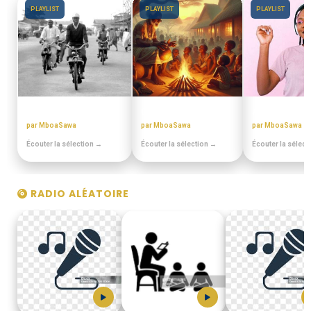
PLAYLIST
PLAYLIST
PLAYLIST
DISCOTHEQUE DE PAPA
CONTES MINIA
ANNEES 80 - 9
par MboaSawa
par MboaSawa
par MboaSawa
Écouter la sélection →
Écouter la sélection →
Écouter la sélect
RADIO ALÉATOIRE