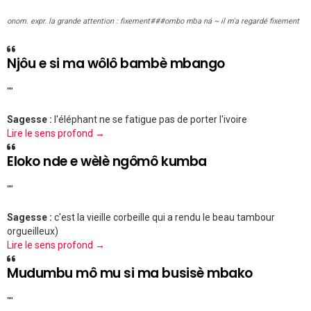
onom. expr. la grande attention : fixement###ombo mɓa ná ~ il m'a regardé fixement
Njôu e si ma wôlô bambè mbango
""
Sagesse :
l'éléphant ne se fatigue pas de porter l'ivoire
Lire le sens profond →
Eloko nde e wèlè ngômô kumba
""
Sagesse :
c'est la vieille corbeille qui a rendu le beau tambour
orgueilleux)
Lire le sens profond →
Mudumbu mô mu si ma busisè mbako
""