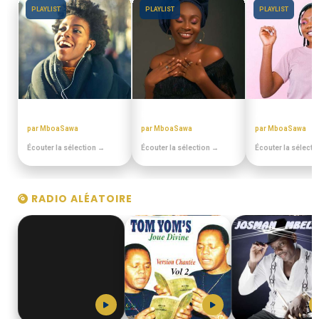
PLAYLIST
PLAYLIST
PLAYLIST
PULA PULA MAKOSSA
BEST OFF SLOW
ANNEES 80 - 9
par MboaSawa
par MboaSawa
par MboaSawa
Écouter la sélection →
Écouter la sélection →
Écouter la sélecti
RADIO ALÉATOIRE