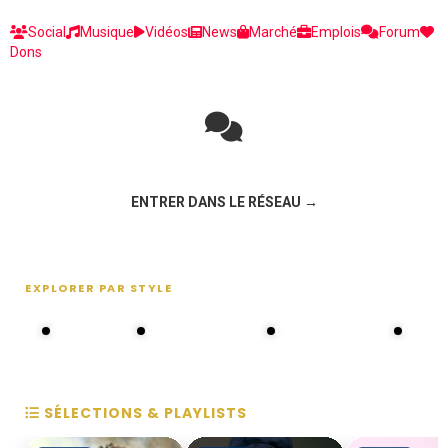
Social
Musique
Vidéos
News
Marché
Emplois
Forum
Dons
Rejoignez la discussion sur le réseau social !
ENTRER DANS LE RÉSEAU →
EXPLORER PAR STYLE
80s - 90s
Choral groups
Daddy's disco
MAKOS
SÉLECTIONS & PLAYLISTS