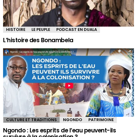
HISTOIRE
LE PEUPLE
PODCAST EN DUALA
L’histoire des Bonambela
CULTURE ET TRADITIONS
NGONDO
PATRIMOINE
Ngondo : Les esprits de l’eau peuvent-ils
survivre à la colonisation ?