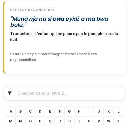
SAGESSE DES ANCÊTRES
"Munâ nja nu si bwa eyidi, a ma bwa
bulú."
Traduction : L'enfant qui ne pleure pas le jour, pleurera la
nuit.
Sens :
On ne peut pas échapper éternellement à ses
responsabilités.
FILTRER
A
B
C
D
E
F
G
H
I
J
K
L
M
N
O
P
Q
R
S
T
U
V
W
X