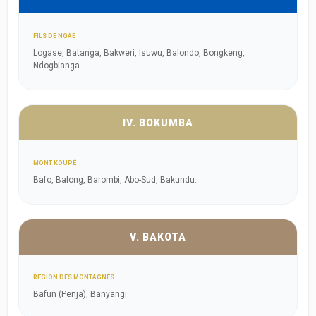
FILS DE NGAE
Logase, Batanga, Bakweri, Isuwu, Balondo, Bongkeng,
Ndogbianga.
IV. BOKUMBA
MONT KOUPÉ
Bafo, Balong, Barombi, Abo-Sud, Bakundu.
V. BAKOTA
RÉGION DES MONTAGNES
Bafun (Penja), Banyangi.