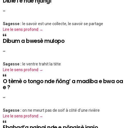
Dibiè l’e nde njangi
""
Sagesse :
le savoir est une collecte, le savoir se partage
Lire le sens profond →
Dibum a bwesè mulopo
""
Sagesse :
le ventre trahit la tête
Lire le sens profond →
O tèmè o tongo nde ñông’ a madiba e bwa oa
e ?
""
Sagesse :
on ne meurt pas de soif à côté d'une rivière
Lire le sens profond →
Ebabad’a ngingi nde e pôngisè janjo