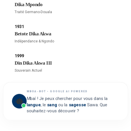
Dika Mpondo
Traité Germano-Douala
1931
Betote Dika Akwa
Indépendance & Ngondo
1999
Din Dika Akwa III
Souverain Actuel
MBOA-BOT • GOOGLE AI POWERED
Mbaí ! Je peux chercher pour vous dans la
langue
, le
sang
ou la
sagesse
Sawa. Que
souhaitez-vous découvrir ?