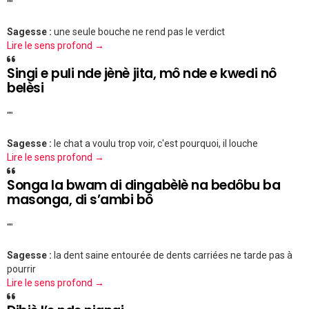
""
Sagesse :
une seule bouche ne rend pas le verdict
Lire le sens profond →
Singi e puli nde jènè jita, mô nde e kwedi nô
belèsi
""
Sagesse :
le chat a voulu trop voir, c'est pourquoi, il louche
Lire le sens profond →
Songa la bwam di dingabèlè na bedôbu ba
masonga, di s’ambi bô
""
Sagesse :
la dent saine entourée de dents carriées ne tarde pas à
pourrir
Lire le sens profond →