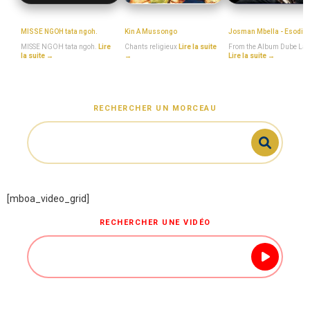
MISSE_NGOH
MboaSawa
Josman_Mbella
MISSE NGOH tata ngoh.
Kin A Mussongo
Josman Mbella - Esodis
MISSE NGOH tata ngoh.
Lire
Chants religieux
Lire la suite
From the Album Dube La
la suite →
→
Lire la suite →
RECHERCHER UN MORCEAU
[mboa_video_grid]
RECHERCHER UNE VIDÉO