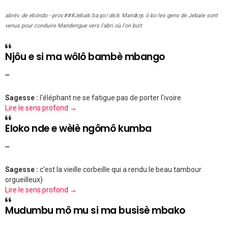
abrév. de eɓóndo - prov.###Jeɓalɛ ɓa pɔí diɛlɛ Mandɛŋɛ ó bo les gens de Jebale sont
venus pour conduire Mandengue vers l'abri où l'on boit
Njôu e si ma wôlô bambè mbango
""
Sagesse :
l'éléphant ne se fatigue pas de porter l'ivoire
Lire le sens profond →
Eloko nde e wèlè ngômô kumba
""
Sagesse :
c'est la vieille corbeille qui a rendu le beau tambour
orgueilleux)
Lire le sens profond →
Mudumbu mô mu si ma busisè mbako