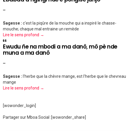
""
Sagesse :
c'est la piqûre de la mouche qui a inspiré le chasse-
mouche; chaque mal entraine un remède
Lire le sens profond →
Ewudu ñe na mbodi a ma danô, mô pè nde
muna a ma danô
""
Sagesse :
l'herbe que la chèvre mange, est l'herbe que le chevreau
mange
Lire le sens profond →
[wowonder_login]
Partager sur Mboa Social :
[wowonder_share]