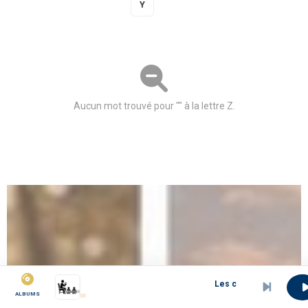
Y
Z
Aucun mot trouvé pour "" à la lettre Z.
Les contes en duala par J. Marie Epée
ALBUMS