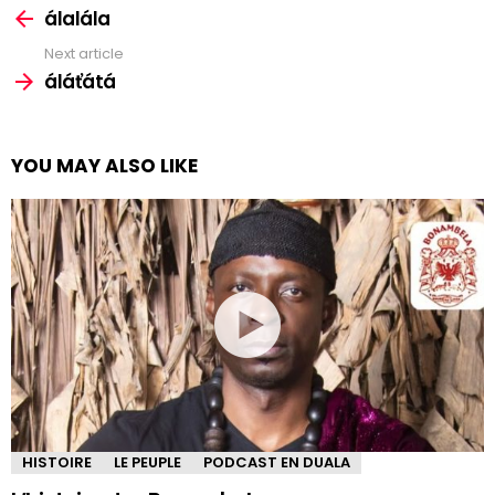
more
álalála
Next article
áláťátá
YOU MAY ALSO LIKE
HISTOIRE
LE PEUPLE
PODCAST EN DUALA