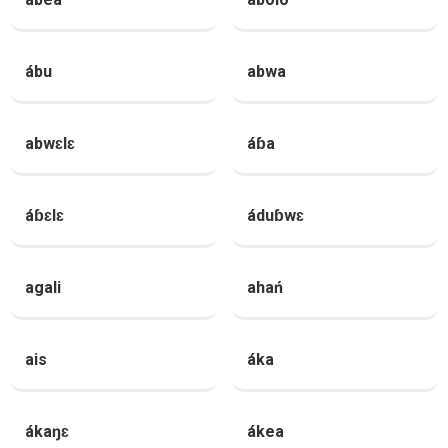
ábu
abwa
abwɛlɛ
áɓa
áɓɛlɛ
áduɓwɛ
agali
ahań
ais
áka
ákaŋɛ
ákea