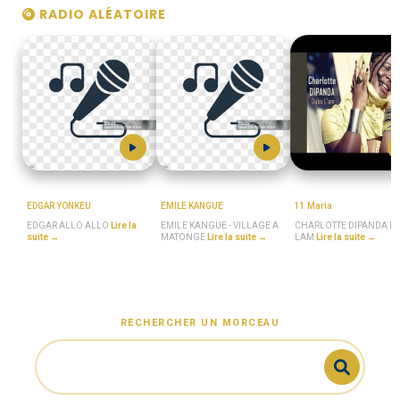
RADIO ALÉATOIRE
MboaSawa
MboaSawa
MboaSawa
EDGAR YONKEU
EMILE KANGUE
11 Maria
EDGAR ALLO ALLO
Lire la
EMILE KANGUE - VILLAGE A
CHARLOTTE DIPANDA D
suite →
MATONGE
Lire la suite →
LAM
Lire la suite →
RECHERCHER UN MORCEAU