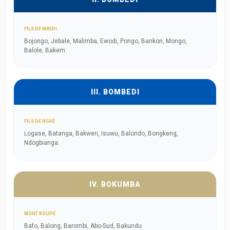
FILS DE MBEDI
Bojongo, Jebale, Malimba, Ewodi, Pongo, Bankon, Mongo,
Balole, Bakem.
III. BOMBEDI
FILS DE NGAE
Logase, Batanga, Bakweri, Isuwu, Balondo, Bongkeng,
Ndogbianga.
IV. BOKUMBA
MONT KOUPÉ
Bafo, Balong, Barombi, Abo-Sud, Bakundu.