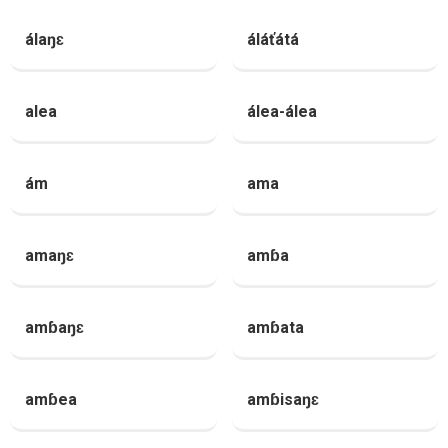
álaŋɛ
áláťátá
alea
álea-álea
ám
ama
amaŋɛ
amɓa
amɓaŋɛ
amɓata
amɓea
amɓisaŋɛ