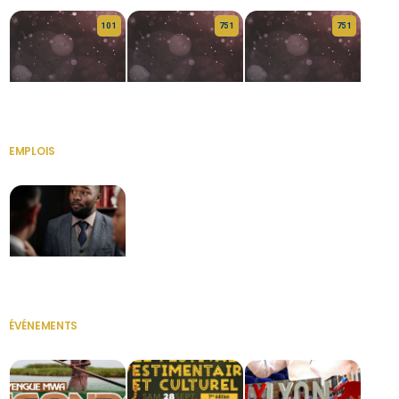
10 1
75 1
75 1
HERITAGE OS
KABA POIVRE
KABA POIVRE
EMPLOIS
VOIR TOUT
Secrétaire
ÉVÉNEMENTS
VOIR TOUT