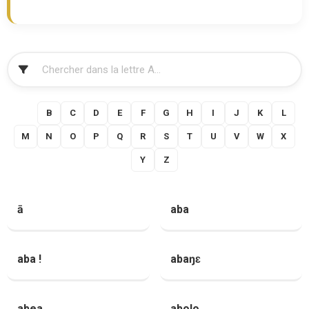
FILTRER
A
B
C
D
E
F
G
H
I
J
K
L
M
N
O
P
Q
R
S
T
U
V
W
X
Y
Z
ā
aba
aba !
abaŋɛ
abea
abolo