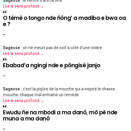
Sagesse :
le ventre trahit la tête
Lire le sens profond →
O tèmè o tongo nde ñông’ a madiba e bwa oa
e ?
""
Sagesse :
on ne meurt pas de soif à côté d'une rivière
Lire le sens profond →
Ebabad’a ngingi nde e pôngisè janjo
""
Sagesse :
c'est la piqûre de la mouche qui a inspiré le chasse-
mouche; chaque mal entraine un remède
Lire le sens profond →
Ewudu ñe na mbodi a ma danô, mô pè nde
muna a ma danô
""