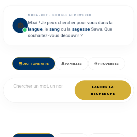
MBOA-BOT • GOOGLE AI POWERED
Mbaí ! Je peux chercher pour vous dans la
langue
, le
sang
ou la
sagesse
Sawa. Que
souhaitez-vous découvrir ?
DICTIONNAIRE
FAMILLES
PROVERBES
LANCER LA
RECHERCHE