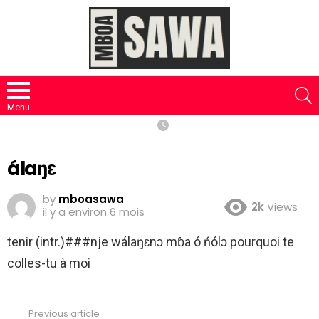
S
Menu
álaŋɛ
by
mboasawa
2k
Views
il y a environ 6 mois
tenir (intr.)###nje wálaŋɛnɔ mɓa ó ńólɔ pourquoi te
colles-tu à moi
Previous article
See