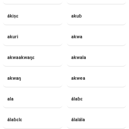
ákiṣɛ
akuɓ
akuri
akwa
akwaakwaŋɛ
akwala
akwaŋ
akwea
ala
álaɓɛ
álaɓɛlɛ
álalála