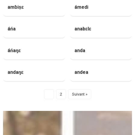
amɓiṣɛ
ámedi
áńa
anabɛlɛ
áńaŋɛ
anda
andaŋɛ
andea
1
2
Suivant »