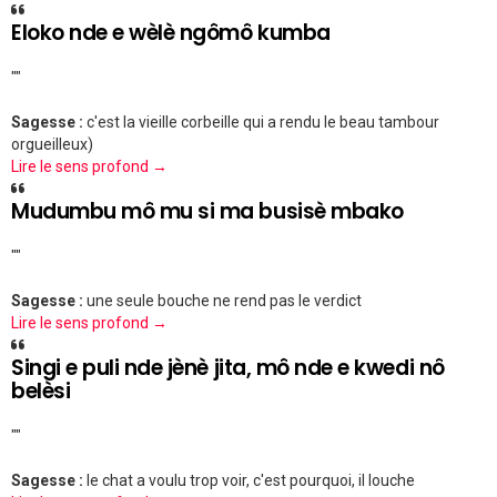
Eloko nde e wèlè ngômô kumba
""
Sagesse :
c'est la vieille corbeille qui a rendu le beau tambour
orgueilleux)
Lire le sens profond →
Mudumbu mô mu si ma busisè mbako
""
Sagesse :
une seule bouche ne rend pas le verdict
Lire le sens profond →
Singi e puli nde jènè jita, mô nde e kwedi nô
belèsi
""
Sagesse :
le chat a voulu trop voir, c'est pourquoi, il louche