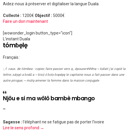
Aidez-nous à préserver et digitaliser la langue Duala.
Collecté :
1200€
Objectif :
5000€
Faire un don maintenant
[wowonder_login button_type="icon"]
L'instant Duala
tómɓęlę
Français :
-, f. caus. de tómbea - copier, faire passer vers q., épouser###na ~ kálati j'ai copié la
lettre; sáŋqó a ɓodű a ~ ɓisọ́ ó ɓolọ ɓopépę le capitaine nous a fait passer dans une
autre pirogue; ~ mútq amener la femme dans la maison conjugale
Njôu e si ma wôlô bambè mbango
""
Sagesse :
l'éléphant ne se fatigue pas de porter l'ivoire
Lire le sens profond →