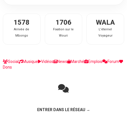
1578
1706
WALA
Arrivée de
Fixation sur le
L'éternel
Mbongo
Wouri
Voyageur
Social
Musique
Vidéos
News
Marché
Emplois
Forum
Dons
Rejoignez la discussion sur le réseau social !
ENTRER DANS LE RÉSEAU →