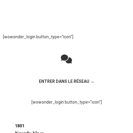
[wowonder_login button_type="icon"]
Rejoignez la discussion sur le réseau social !
ENTRER DANS LE RÉSEAU →
[wowonder_login button_type="icon"]
1801