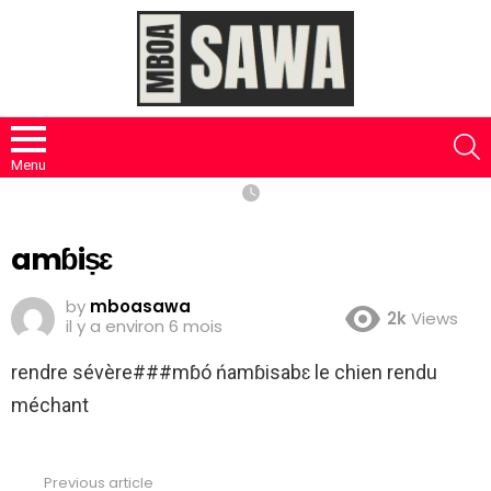
S
Menu
amɓiṣɛ
by
mboasawa
2k
Views
il y a environ 6 mois
rendre sévère###mɓó ńamɓisabɛ le chien rendu
méchant
Previous article
See