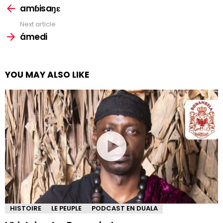
more
amɓisaŋɛ
Next article
ámedi
YOU MAY ALSO LIKE
HISTOIRE
LE PEUPLE
PODCAST EN DUALA