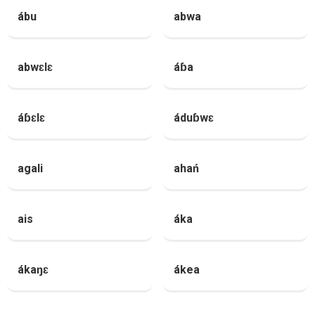
ábu
abwa
abwɛlɛ
áɓa
áɓɛlɛ
áduɓwɛ
agali
ahań
ais
áka
ákaŋɛ
ákea