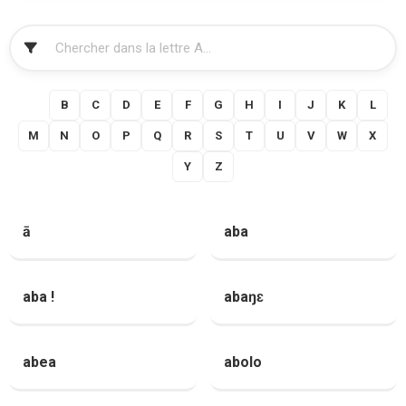
FILTRER
A
B
C
D
E
F
G
H
I
J
K
L
M
N
O
P
Q
R
S
T
U
V
W
X
Y
Z
ā
aba
aba !
abaŋɛ
abea
abolo