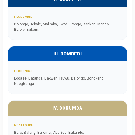
FILS DE MBEDI
Bojongo, Jebale, Malimba, Ewodi, Pongo, Bankon, Mongo,
Balole, Bakem.
III. BOMBEDI
FILS DE NGAE
Logase, Batanga, Bakweri, Isuwu, Balondo, Bongkeng,
Ndogbianga.
IV. BOKUMBA
MONT KOUPÉ
Bafo, Balong, Barombi, Abo-Sud, Bakundu.