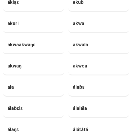
ákiṣɛ
akuɓ
akuri
akwa
akwaakwaŋɛ
akwala
akwaŋ
akwea
ala
álaɓɛ
álaɓɛlɛ
álalála
álaŋɛ
áláťátá