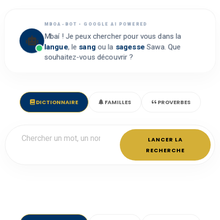
MBOA-BOT • GOOGLE AI POWERED
Mbaí ! Je peux chercher pour vous dans la
langue
, le
sang
ou la
sagesse
Sawa. Que
souhaitez-vous découvrir ?
DICTIONNAIRE
FAMILLES
PROVERBES
LANCER LA
RECHERCHE