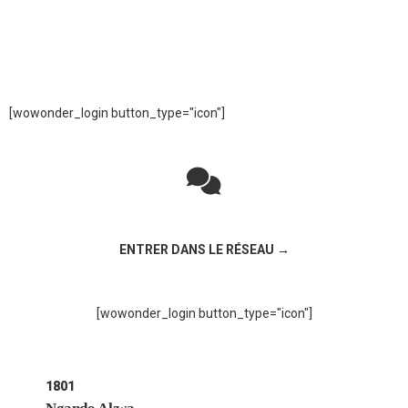
[wowonder_login button_type="icon"]
Rejoignez la discussion sur le réseau social !
ENTRER DANS LE RÉSEAU →
[wowonder_login button_type="icon"]
1801