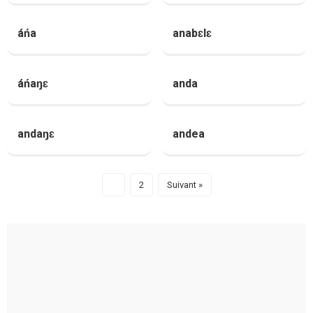
áńa
anabɛlɛ
áńaŋɛ
anda
andaŋɛ
andea
1
2
Suivant »