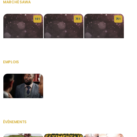
MARCHÉ SAWA
VOIR TOUT
10 1
75 1
75 1
HERITAGE OS
KABA POIVRE
KABA POIVRE
EMPLOIS
VOIR TOUT
Secrétaire
ÉVÉNEMENTS
VOIR TOUT