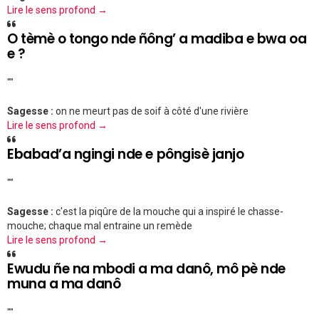
Lire le sens profond →
O tèmè o tongo nde ñông’ a madiba e bwa oa
e ?
""
Sagesse :
on ne meurt pas de soif à côté d'une rivière
Lire le sens profond →
Ebabad’a ngingi nde e pôngisè janjo
""
Sagesse :
c'est la piqûre de la mouche qui a inspiré le chasse-
mouche; chaque mal entraine un remède
Lire le sens profond →
Ewudu ñe na mbodi a ma danô, mô pè nde
muna a ma danô
""