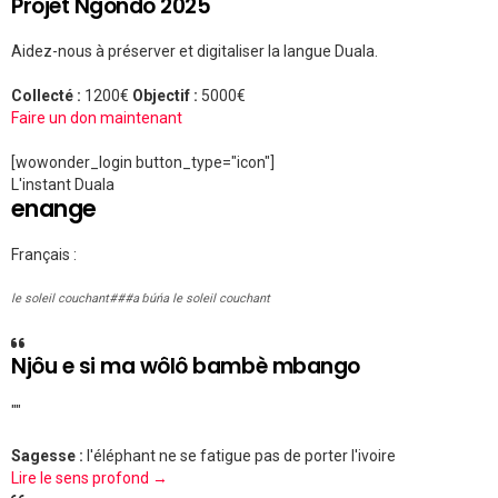
Projet Ngondo 2025
Aidez-nous à préserver et digitaliser la langue Duala.
Collecté :
1200€
Objectif :
5000€
Faire un don maintenant
[wowonder_login button_type="icon"]
L'instant Duala
enange
Français :
le soleil couchant###a ɓúńa le soleil couchant
Njôu e si ma wôlô bambè mbango
""
Sagesse :
l'éléphant ne se fatigue pas de porter l'ivoire
Lire le sens profond →