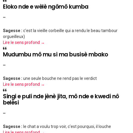
Eloko nde e wèlè ngômô kumba
""
Sagesse :
c'est la vieille corbeille qui a rendu le beau tambour
orgueilleux)
Lire le sens profond →
Mudumbu mô mu si ma busisè mbako
""
Sagesse :
une seule bouche ne rend pas le verdict
Lire le sens profond →
Singi e puli nde jènè jita, mô nde e kwedi nô
belèsi
""
Sagesse :
le chat a voulu trop voir, c'est pourquoi, il louche
Lire le sens profond →