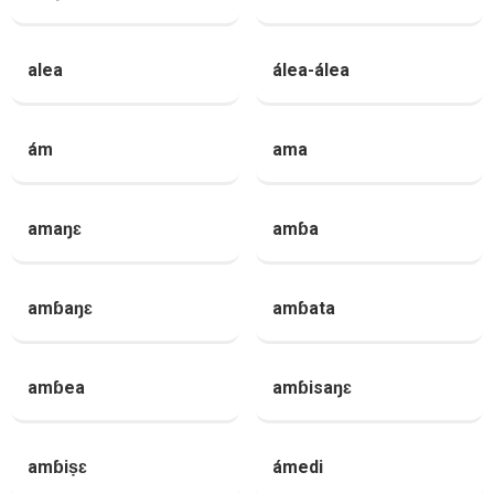
alea
álea-álea
ám
ama
amaŋɛ
amɓa
amɓaŋɛ
amɓata
amɓea
amɓisaŋɛ
amɓiṣɛ
ámedi