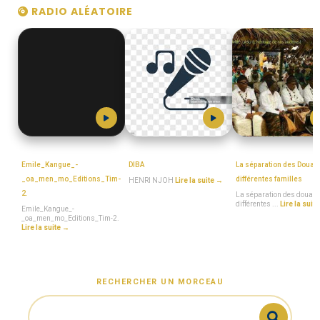
RADIO ALÉATOIRE
MboaSawa
HENRI_NJOH
MboaSawa
Emile_Kangue_-
DIBA
La séparation des Doual
_oa_men_mo_Editions_Tim-
différentes familles
HENRI NJOH
Lire la suite →
2.
La séparation des douala
différentes ...
Lire la suit
Emile_Kangue_-
_oa_men_mo_Editions_Tim-2.
Lire la suite →
RECHERCHER UN MORCEAU