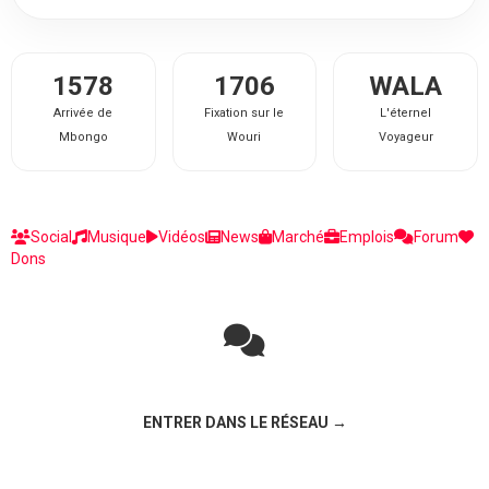
1578
1706
WALA
Arrivée de
Fixation sur le
L'éternel
Mbongo
Wouri
Voyageur
Social
Musique
Vidéos
News
Marché
Emplois
Forum
Dons
Rejoignez la discussion sur le réseau social !
ENTRER DANS LE RÉSEAU →