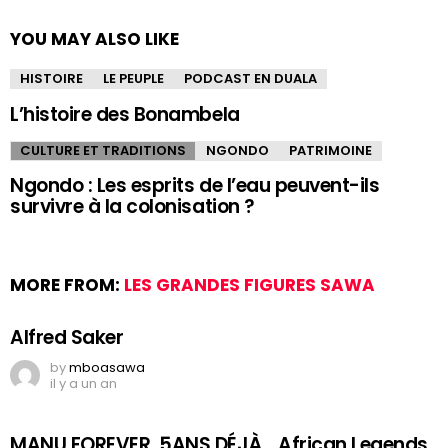
YOU MAY ALSO LIKE
HISTOIRE
LE PEUPLE
PODCAST EN DUALA
L’histoire des Bonambela
CULTURE ET TRADITIONS
NGONDO
PATRIMOINE
Ngondo : Les esprits de l’eau peuvent-ils
survivre à la colonisation ?
MORE FROM:
LES GRANDES FIGURES SAWA
Alfred Saker
by
mboasawa
il y a un an
MANU FOREVER, 5ANS DÉJÀ… African Legends