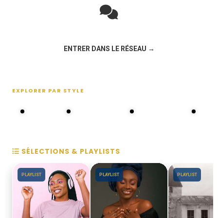
Rejoignez la discussion sur le réseau social !
ENTRER DANS LE RÉSEAU →
EXPLORER PAR STYLE
80s - 90s
Choral groups
Daddy's disco
MAKOS
SÉLECTIONS & PLAYLISTS
PLAYLIST
PLAYLIST
PLAYLIST