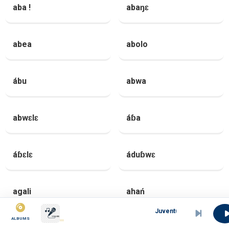
aba !
abaŋɛ
abea
abolo
ábu
abwa
abwɛlɛ
áɓa
áɓɛlɛ
áduɓwɛ
agali
ahań
Juventus
ALBUMS
ais
áka