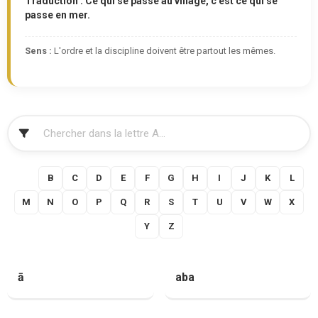
Traduction : Ce qui se passe au village, c'est ce qui se
passe en mer.
Sens :
L'ordre et la discipline doivent être partout les mêmes.
FILTRER
A
B
C
D
E
F
G
H
I
J
K
L
M
N
O
P
Q
R
S
T
U
V
W
X
Y
Z
ā
aba