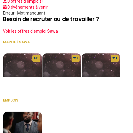
0 offres d'emplois !
0 événements à venir
Erreur : Mot manquant
Besoin de recruter ou de travailler ?
Voir les offres d'emploi Sawa
MARCHÉ SAWA
VOIR TOUT
10 1
75 1
75 1
HERITAGE OS
KABA POIVRE
KABA POIVRE
EMPLOIS
VOIR TOUT