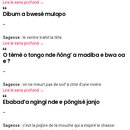
Lire le sens profond →
Dibum a bwesè mulopo
""
Sagesse :
le ventre trahit la tête
Lire le sens profond →
O tèmè o tongo nde ñông’ a madiba e bwa oa
e ?
""
Sagesse :
on ne meurt pas de soif à côté d'une rivière
Lire le sens profond →
Ebabad’a ngingi nde e pôngisè janjo
""
Sagesse :
c'est la piqûre de la mouche qui a inspiré le chasse-