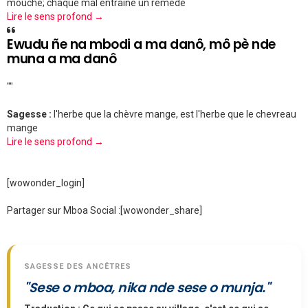
mouche; chaque mal entraine un remède
Lire le sens profond →
Ewudu ñe na mbodi a ma danô, mô pè nde
muna a ma danô
""
Sagesse :
l'herbe que la chèvre mange, est l'herbe que le chevreau
mange
Lire le sens profond →
[wowonder_login]
Partager sur Mboa Social :
[wowonder_share]
SAGESSE DES ANCÊTRES
"Sese o mboa, nika nde sese o munja."