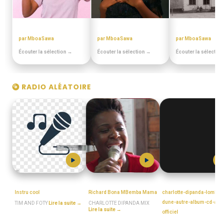
ANNEES 80 - 90
MIX BEST OFF
EN DUALA
par MboaSawa
par MboaSawa
par MboaSawa
Écouter la sélection →
Écouter la sélection →
Écouter la sélecti
RADIO ALÉATOIRE
TIM_AND_FOTY
MboaSawa
MboaSawa
Instru cool
Richard Bona MBemba Mama
charlotte-dipanda-lombr
dune-autre-album-cd-au
TIM AND FOTY
Lire la suite →
CHARLOTTE DIPANDA MIX
Lire la suite →
officiel