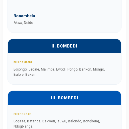
Bonambela
Akwa, Deido
II. BOMBEDI
FILS DE MBEDI
Bojongo, Jebale, Malimba, Ewodi, Pongo, Bankon, Mongo,
Balole, Bakem.
III. BOMBEDI
FILS DE NGAE
Logase, Batanga, Bakweri, Isuwu, Balondo, Bongkeng,
Ndogbianga.