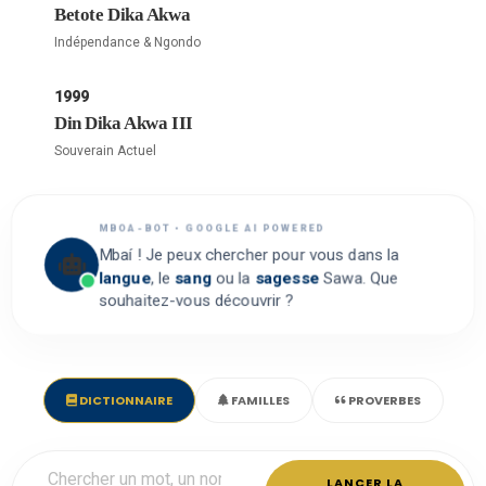
Betote Dika Akwa
Indépendance & Ngondo
1999
Din Dika Akwa III
Souverain Actuel
MBOA-BOT • GOOGLE AI POWERED
Mbaí ! Je peux chercher pour vous dans la
langue
, le
sang
ou la
sagesse
Sawa. Que
souhaitez-vous découvrir ?
DICTIONNAIRE
FAMILLES
PROVERBES
LANCER LA