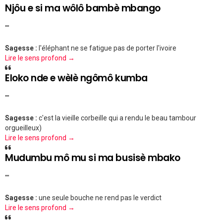
Njôu e si ma wôlô bambè mbango
""
Sagesse :
l'éléphant ne se fatigue pas de porter l'ivoire
Lire le sens profond →
Eloko nde e wèlè ngômô kumba
""
Sagesse :
c'est la vieille corbeille qui a rendu le beau tambour
orgueilleux)
Lire le sens profond →
Mudumbu mô mu si ma busisè mbako
""
Sagesse :
une seule bouche ne rend pas le verdict
Lire le sens profond →