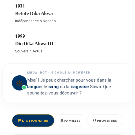
1931
Betote Dika Akwa
Indépendance & Ngondo
1999
Din Dika Akwa III
Souverain Actuel
MBOA-BOT • GOOGLE AI POWERED
Mbaí ! Je peux chercher pour vous dans la
langue
, le
sang
ou la
sagesse
Sawa. Que
souhaitez-vous découvrir ?
DICTIONNAIRE
FAMILLES
PROVERBES