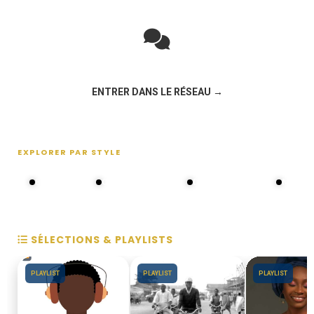
Rejoignez la discussion sur le réseau social !
ENTRER DANS LE RÉSEAU →
EXPLORER PAR STYLE
80s - 90s
Choral groups
Daddy's disco
MAKOS
SÉLECTIONS & PLAYLISTS
PLAYLIST
PLAYLIST
PLAYLIST