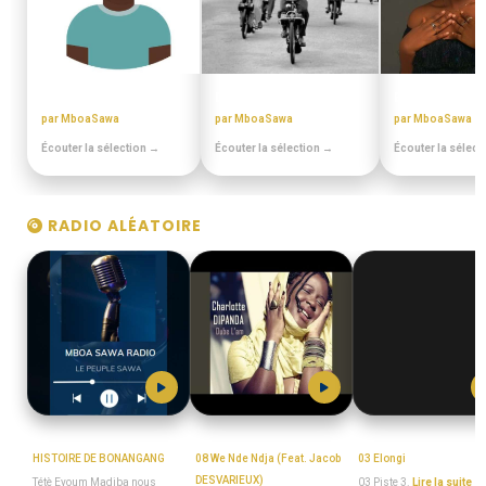
MIANGO - PODCASTS
DISCOTHEQUE DE PAPA
BEST OFF SL
par MboaSawa
par MboaSawa
par MboaSawa
Écouter la sélection →
Écouter la sélection →
Écouter la sélect
RADIO ALÉATOIRE
MboaSawa
MboaSawa
MboaSawa
HISTOIRE DE BONANGANG
08 We Nde Ndja (Feat. Jacob
03 Elongi
DESVARIEUX)
Tétè Eyoum Madiba nous
03 Piste 3.
Lire la suite →