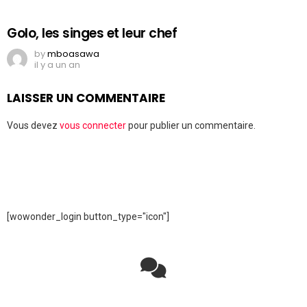
Golo, les singes et leur chef
by
mboasawa
il y a un an
LAISSER UN COMMENTAIRE
Vous devez
vous connecter
pour publier un commentaire.
[wowonder_login button_type="icon"]
Rejoignez la discussion sur le réseau social !