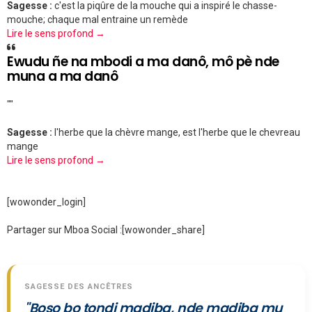
Sagesse :
c'est la piqûre de la mouche qui a inspiré le chasse-
mouche; chaque mal entraine un remède
Lire le sens profond →
Ewudu ñe na mbodi a ma danô, mô pè nde
muna a ma danô
""
Sagesse :
l'herbe que la chèvre mange, est l'herbe que le chevreau
mange
Lire le sens profond →
[wowonder_login]
Partager sur Mboa Social :
[wowonder_share]
SAGESSE DES ANCÊTRES
"Boso bo tondi madiba, nde madiba mu