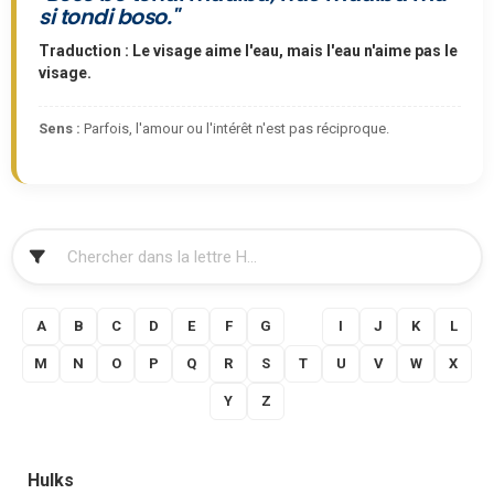
si tondi boso."
Traduction : Le visage aime l'eau, mais l'eau n'aime pas le
visage.
Sens :
Parfois, l'amour ou l'intérêt n'est pas réciproque.
FILTRER
A
B
C
D
E
F
G
H
I
J
K
L
M
N
O
P
Q
R
S
T
U
V
W
X
Y
Z
Hulks