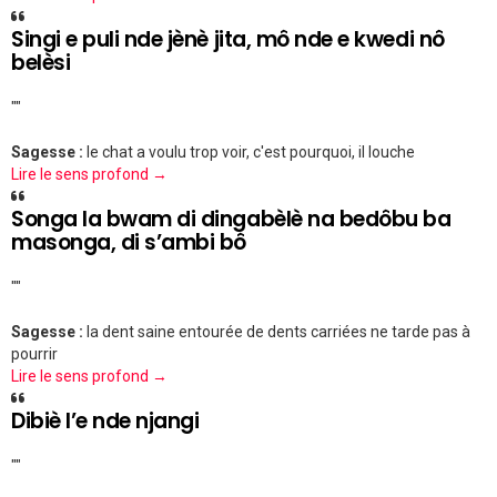
Singi e puli nde jènè jita, mô nde e kwedi nô
belèsi
""
Sagesse :
le chat a voulu trop voir, c'est pourquoi, il louche
Lire le sens profond →
Songa la bwam di dingabèlè na bedôbu ba
masonga, di s’ambi bô
""
Sagesse :
la dent saine entourée de dents carriées ne tarde pas à
pourrir
Lire le sens profond →
Dibiè l’e nde njangi
""