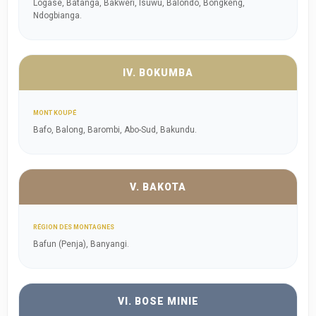
Logase, Batanga, Bakweri, Isuwu, Balondo, Bongkeng,
Ndogbianga.
IV. BOKUMBA
MONT KOUPÉ
Bafo, Balong, Barombi, Abo-Sud, Bakundu.
V. BAKOTA
RÉGION DES MONTAGNES
Bafun (Penja), Banyangi.
VI. BOSE MINIE