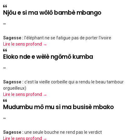
Njôu e si ma wôlô bambè mbango
""
Sagesse :
l'éléphant ne se fatigue pas de porter l'ivoire
Lire le sens profond →
Eloko nde e wèlè ngômô kumba
""
Sagesse :
c'est la vieille corbeille qui a rendu le beau tambour
orgueilleux)
Lire le sens profond →
Mudumbu mô mu si ma busisè mbako
""
Sagesse :
une seule bouche ne rend pas le verdict
Lire le sens profond →