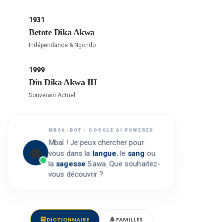
1931
Betote Dika Akwa
Indépendance & Ngondo
1999
Din Dika Akwa III
Souverain Actuel
MBOA-BOT • GOOGLE AI POWERED
Mbaí ! Je peux chercher pour
vous dans la
langue
, le
sang
ou
la
sagesse
Sawa. Que souhaitez-
vous découvrir ?
DICTIONNAIRE
FAMILLES