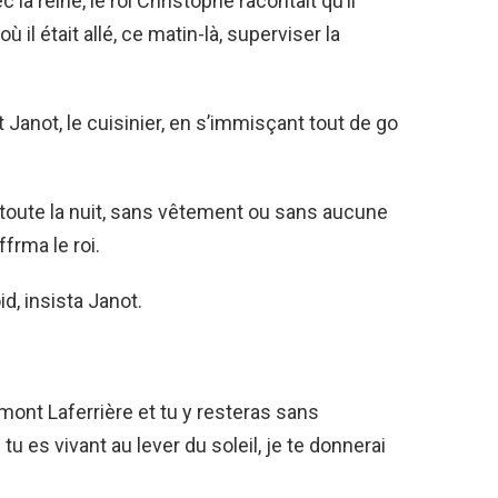
 la reine, le roi Christophe racontait qu’il
où il était allé, ce matin-là, superviser la
dit Janot, le cuisinier, en s’immisçant tout de go
 toute la nuit, sans vêtement ou sans aucune
ffrma le roi.
id, insista Janot.
 mont Laferrière et tu y resteras sans
tu es vivant au lever du soleil, je te donnerai