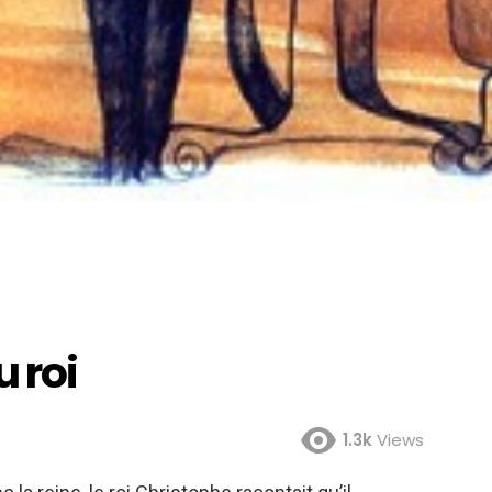
u roi
1.3k
Views