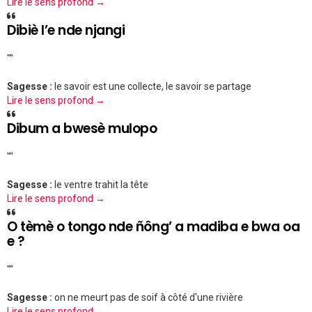
Lire le sens profond →
Dibiè l’e nde njangi
""
Sagesse :
le savoir est une collecte, le savoir se partage
Lire le sens profond →
Dibum a bwesè mulopo
""
Sagesse :
le ventre trahit la tête
Lire le sens profond →
O tèmè o tongo nde ñông’ a madiba e bwa oa
e ?
""
Sagesse :
on ne meurt pas de soif à côté d'une rivière
Lire le sens profond →