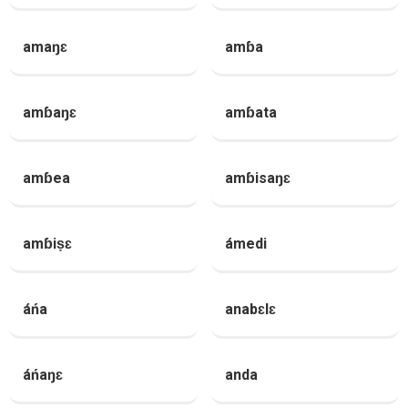
amaŋɛ
amɓa
amɓaŋɛ
amɓata
amɓea
amɓisaŋɛ
amɓiṣɛ
ámedi
áńa
anabɛlɛ
áńaŋɛ
anda