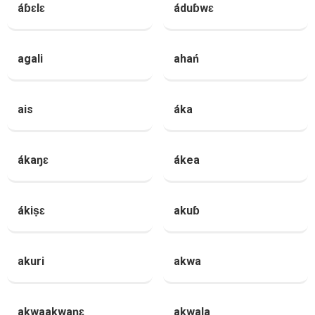
áɓɛlɛ
áduɓwɛ
agali
ahań
ais
áka
ákaŋɛ
ákea
ákiṣɛ
akuɓ
akuri
akwa
akwaakwaŋɛ
akwala