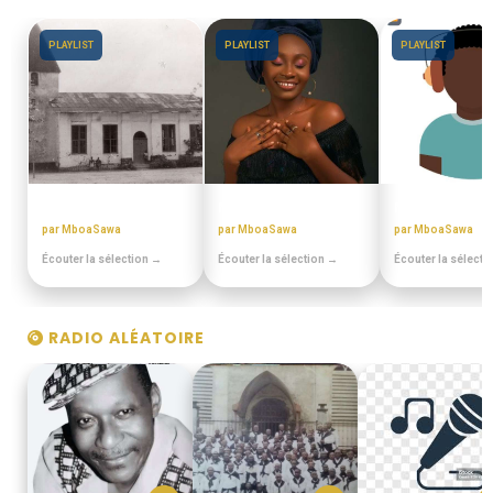
PLAYLIST
PLAYLIST
PLAYLIST
EN DUALA
MIX BEST OFF
MIANGO - PO
par MboaSawa
par MboaSawa
par MboaSawa
Écouter la sélection →
Écouter la sélection →
Écouter la sélecti
RADIO ALÉATOIRE