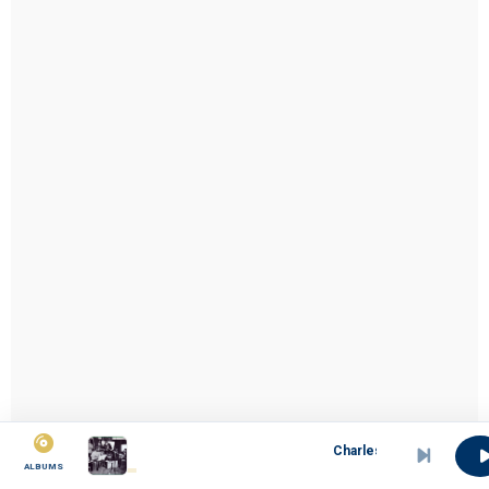
Charles Lembe - moni mwani diboumb
ALBUMS