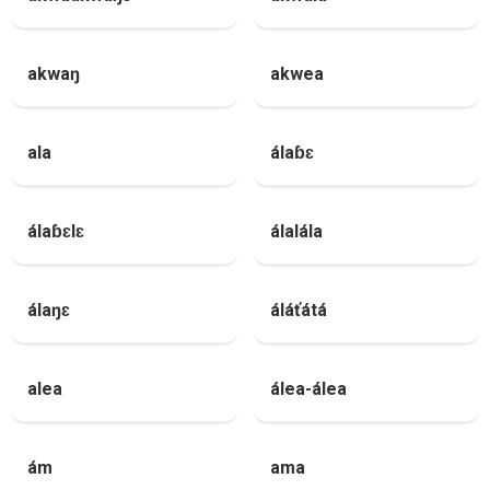
akwaŋ
akwea
ala
álaɓɛ
álaɓɛlɛ
álalála
álaŋɛ
áláťátá
alea
álea-álea
ám
ama