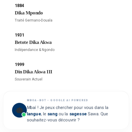
1884
Dika Mpondo
Traité Germano-Douala
1931
Betote Dika Akwa
Indépendance & Ngondo
1999
Din Dika Akwa III
Souverain Actuel
MBOA-BOT • GOOGLE AI POWERED
Mbaí ! Je peux chercher pour vous dans la
langue
, le
sang
ou la
sagesse
Sawa. Que
souhaitez-vous découvrir ?