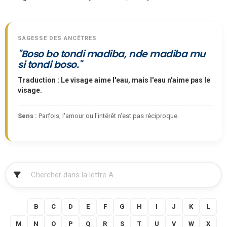
SAGESSE DES ANCÊTRES
"Boso bo tondi madiba, nde madiba mu
si tondi boso."
Traduction : Le visage aime l'eau, mais l'eau n'aime pas le
visage.
Sens :
Parfois, l'amour ou l'intérêt n'est pas réciproque.
FILTRER
A
B
C
D
E
F
G
H
I
J
K
L
M
N
O
P
Q
R
S
T
U
V
W
X