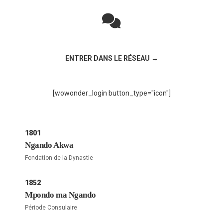
Rejoignez la discussion sur le réseau social !
ENTRER DANS LE RÉSEAU →
[wowonder_login button_type="icon"]
1801
Ngando Akwa
Fondation de la Dynastie
1852
Mpondo ma Ngando
Période Consulaire