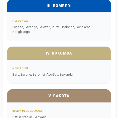
III. BOMBEDI
FILS DE NGAE
Logase, Batanga, Bakweri, Isuwu, Balondo, Bongkeng,
Ndogbianga.
IV. BOKUMBA
MONT KOUPÉ
Bafo, Balong, Barombi, Abo-Sud, Bakundu.
V. BAKOTA
RÉGION DES MONTAGNES
Bafun (Penja), Banyangi.