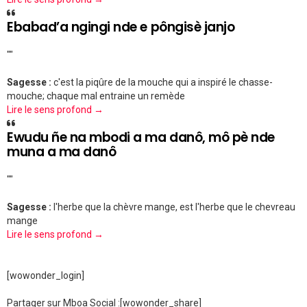
Ebabad’a ngingi nde e pôngisè janjo
""
Sagesse :
c'est la piqûre de la mouche qui a inspiré le chasse-
mouche; chaque mal entraine un remède
Lire le sens profond →
Ewudu ñe na mbodi a ma danô, mô pè nde
muna a ma danô
""
Sagesse :
l'herbe que la chèvre mange, est l'herbe que le chevreau
mange
Lire le sens profond →
[wowonder_login]
Partager sur Mboa Social :
[wowonder_share]