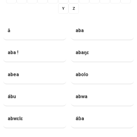
Y
Z
ā
aba
aba !
abaŋɛ
abea
abolo
ábu
abwa
abwɛlɛ
áɓa