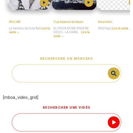
DINA_BELL
MboaSawa
Petit_Pays
MUJ AM
O ya bepuma ba bwam
bona bomi
Le meilleur de Dina Bell
Lire la
ELONG'A BOME ENDENE
Petit Pays
Lire la suite →
suite →
DEIDO - LA GRAN...
Lire la
suite →
RECHERCHER UN MORCEAU
[mboa_video_grid]
RECHERCHER UNE VIDÉO