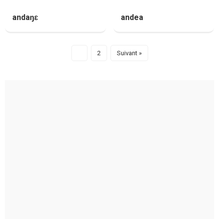
andaŋɛ
andea
1
2
Suivant »