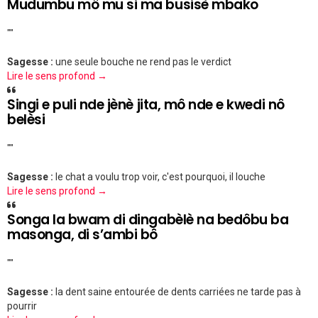
Mudumbu mô mu si ma busisè mbako
""
Sagesse :
une seule bouche ne rend pas le verdict
Lire le sens profond →
Singi e puli nde jènè jita, mô nde e kwedi nô
belèsi
""
Sagesse :
le chat a voulu trop voir, c'est pourquoi, il louche
Lire le sens profond →
Songa la bwam di dingabèlè na bedôbu ba
masonga, di s’ambi bô
""
Sagesse :
la dent saine entourée de dents carriées ne tarde pas à
pourrir