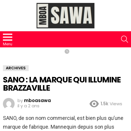
S
Menu
ARCHIVES
SANO : LA MARQUE QUI ILLUMINE
BRAZZAVILLE
by
mboasawa
1.5k
Views
il y a 2 ans
SANO, de son nom commercial, est bien plus qu’une
marque de fabrique. Mannequin depuis son plus