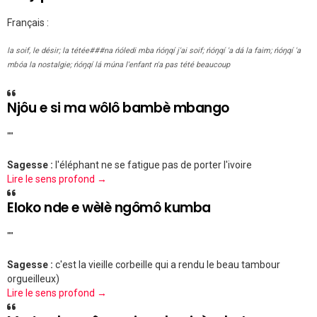
Français :
la soif, le désir; la tétée###na ńóledi mba ńóŋqí j'ai soif; ńóŋqí 'a dá la faim; ńóŋqí 'a
mɓóa la nostalgie; ńóŋqí lá múna l'enfant n'a pas tété beaucoup
Njôu e si ma wôlô bambè mbango
""
Sagesse :
l'éléphant ne se fatigue pas de porter l'ivoire
Lire le sens profond →
Eloko nde e wèlè ngômô kumba
""
Sagesse :
c'est la vieille corbeille qui a rendu le beau tambour
orgueilleux)
Lire le sens profond →