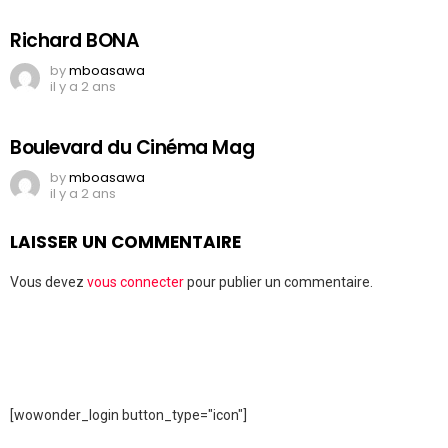
Richard BONA
by
mboasawa
il y a 2 ans
Boulevard du Cinéma Mag
by
mboasawa
il y a 2 ans
LAISSER UN COMMENTAIRE
Vous devez
vous connecter
pour publier un commentaire.
[wowonder_login button_type="icon"]