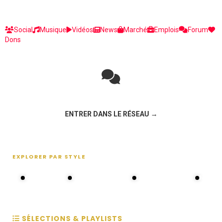
Social
Musique
Vidéos
News
Marché
Emplois
Forum
Dons
Rejoignez la discussion sur le réseau social !
ENTRER DANS LE RÉSEAU →
EXPLORER PAR STYLE
80s - 90s
Choral groups
Daddy's disco
MAKOS
SÉLECTIONS & PLAYLISTS